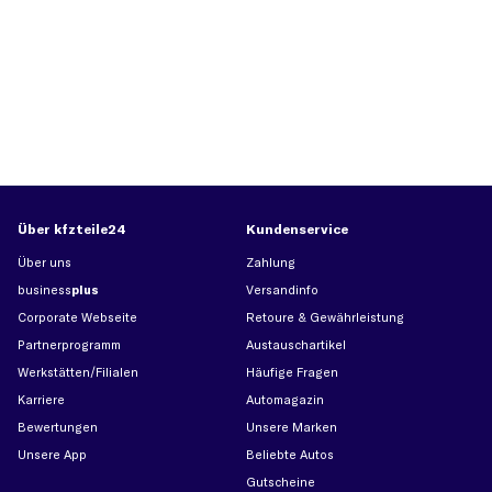
Über kfzteile24
Kundenservice
Über uns
Zahlung
business
plus
Versandinfo
Corporate Webseite
Retoure & Gewährleistung
Partnerprogramm
Austauschartikel
Werkstätten/Filialen
Häufige Fragen
Karriere
Automagazin
Bewertungen
Unsere Marken
Unsere App
Beliebte Autos
Gutscheine