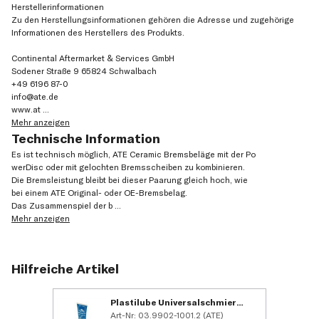
Herstellerinformationen
Zu den Herstellungsinformationen gehören die Adresse und zugehörige
Informationen des Herstellers des Produkts.
Continental Aftermarket & Services GmbH
Sodener Straße 9 65824 Schwalbach
+49 6196 87-0
info@ate.de
www.at
...
Mehr anzeigen
Technische Information
Es ist technisch möglich, ATE Ceramic Bremsbeläge mit der Po
werDisc oder mit gelochten Bremsscheiben zu kombinieren.
Die Bremsleistung bleibt bei dieser Paarung gleich hoch, wie
bei einem ATE Original- oder OE-Bremsbelag.
Das Zusammenspiel der b
...
Mehr anzeigen
Hilfreiche Artikel
Plastilube Universalschmierstoff (35 ml)
Art-Nr: 03.9902-1001.2 (ATE)