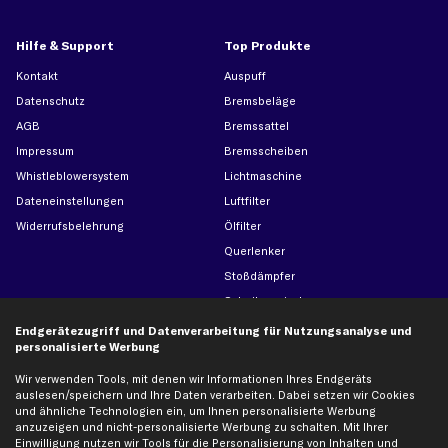
Hilfe & Support
Top Produkte
Kontakt
Auspuff
Datenschutz
Bremsbeläge
AGB
Bremssattel
Impressum
Bremsscheiben
Whistleblowersystem
Lichtmaschine
Dateneinstellungen
Luftfilter
Widerrufsbelehrung
Ölfilter
Querlenker
Stoßdämpfer
Scheibenwischer
Endgerätezugriff und Datenverarbeitung für Nutzungsanalyse und
personalisierte Werbung
Top Automarken
Wir verwenden Tools, mit denen wir Informationen Ihres Endgeräts
Audi Ersatzteile
auslesen/speichern und Ihre Daten verarbeiten. Dabei setzen wir Cookies
und ähnliche Technologien ein, um Ihnen personalisierte Werbung
BMW Ersatzteile
anzuzeigen und nicht-personalisierte Werbung zu schalten. Mit Ihrer
Ford Ersatzteile
Einwilligung nutzen wir Tools für die Personalisierung von Inhalten und