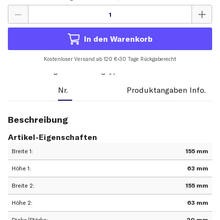
In den Warenkorb
Kostenloser Versand ab 120 €
•
30 Tage Rückgaberecht
Beschreibung
OE-
Zusätzliche
Tech.
Nr.
Produktangaben
Info.
Beschreibung
Artikel-Eigenschaften
Breite 1
155 mm
Höhe 1
63 mm
Breite 2
155 mm
Höhe 2
63 mm
Dicke/Stärke
20 mm