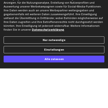
Anzeigen, für die Nutzungsanalyse, Erstellung von Nutzerprofilen und
Mercedes-Benz Ersatzteile
Auswertung unserer Werbekampagnen sowie für Social-Media-Funktionen.
Opel Ersatzteile
Ihre Daten werden auch an unsere Werbepartner weitergegeben und
gegebenenfalls mit weiteren Daten zusammengeführt. Ihre Einwilligung
Peugeot Ersatzteile
umfasst die Übermittlung in Drittländer, wobei Behörden möglicherweise auf
Renault Ersatzteile
Ihre Daten zugreifen und Ihre Betroffenenrechte nicht durchgesetzt werden
könnten. Ihre Einwilligung ist jederzeit widerrufbar. Weitere Informationen
Seat Ersatzteile
finden Sie in unserer
Datenschutzerklärung
.
Skoda Ersatzteile
VW Ersatzteile
Nur notwendige
Einstellungen
Social Media
Alle zulassen
Jetzt APP Downloaden
kfzteile24 Newsletter
Alle Angebote, Rabatte & Specials.