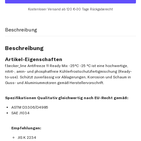
Kostenloser Versand ab 120 €
•
30 Tage Rückgaberecht
Beschreibung
Beschreibung
Artikel-Eigenschaften
f.becker_line Antifreeze 11 Ready Mix -25°C -25 °C ist eine hochwertige,
nitrit-, amin- und phosphatfreie Kühlerfrostschutzfertigmischung (Ready-
to-use). Schützt zuverlässig vor Ablagerungen, Korrosion und Schaum in
Guss- und Aluminiummotoren gemäß Herstellervorschrift.
Spezifikationen Qualitativ gleichwertig nach EU-Recht gemäß:
ASTM D3306/D4985
SAE J1034
Empfehlungen:
JIS K 2234