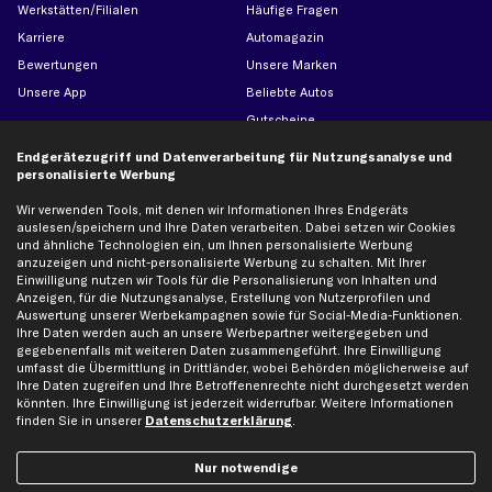
Werkstätten/Filialen
Häufige Fragen
Karriere
Automagazin
Bewertungen
Unsere Marken
Unsere App
Beliebte Autos
Gutscheine
Endgerätezugriff und Datenverarbeitung für Nutzungsanalyse und
personalisierte Werbung
Hilfe & Support
Top Produkte
Wir verwenden Tools, mit denen wir Informationen Ihres Endgeräts
Kontakt
Auspuff
auslesen/speichern und Ihre Daten verarbeiten. Dabei setzen wir Cookies
Datenschutz
Bremsbeläge
und ähnliche Technologien ein, um Ihnen personalisierte Werbung
anzuzeigen und nicht-personalisierte Werbung zu schalten. Mit Ihrer
AGB
Bremssattel
Einwilligung nutzen wir Tools für die Personalisierung von Inhalten und
Impressum
Bremsscheiben
Anzeigen, für die Nutzungsanalyse, Erstellung von Nutzerprofilen und
Auswertung unserer Werbekampagnen sowie für Social-Media-Funktionen.
Whistleblowersystem
Lichtmaschine
Ihre Daten werden auch an unsere Werbepartner weitergegeben und
gegebenenfalls mit weiteren Daten zusammengeführt. Ihre Einwilligung
Dateneinstellungen
Luftfilter
umfasst die Übermittlung in Drittländer, wobei Behörden möglicherweise auf
Widerrufsbelehrung
Ölfilter
Ihre Daten zugreifen und Ihre Betroffenenrechte nicht durchgesetzt werden
könnten. Ihre Einwilligung ist jederzeit widerrufbar. Weitere Informationen
Querlenker
finden Sie in unserer
Datenschutzerklärung
.
Stoßdämpfer
Scheibenwischer
Nur notwendige