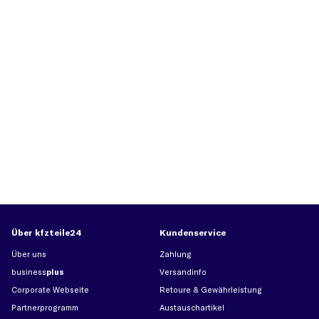
Über kfzteile24
Kundenservice
Über uns
Zahlung
business
plus
Versandinfo
Corporate Webseite
Retoure & Gewährleistung
Partnerprogramm
Austauschartikel