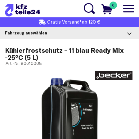
0
1
Gratis
Versand
ab 120 €
Fahrzeug auswählen
Kühlerfrostschutz - 11 blau Ready Mix
-25°C (5 L)
Art.-Nr.
80610008