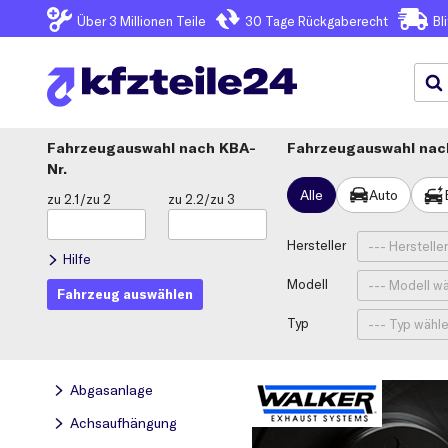
Über 3
Millionen Teile
30 Tage
Rückgaberecht
Bl
Fahrzeugauswahl
KBA-
Fahrzeugauswahl nach
Nr.
Alle
Auto
zu 2.1/zu 2
zu 2.2/zu 3
Hersteller
Hilfe
Modell
Fahrzeug auswählen
Typ
Abgasanlage
Achsaufhängung