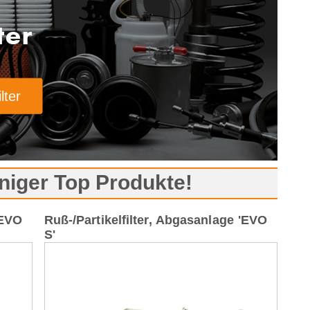
ter
lter
niger Top Produkte!
'EVO
Ruß-/Partikelfilter, Abgasanlage 'EVO
S'