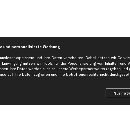
e und personalisierte Werbung
auslesen/speichern und Ihre Daten verarbeiten. Dabei setzen wir Cookie
 Einwilligung nutzen wir Tools für die Personalisierung von Inhalten und 
en. Ihre Daten werden auch an unsere Werbepartner weitergegeben und ge
Hilfe & Support
Top Produkt
se auf Ihre Daten zugreifen und Ihre Betroffenenrechte nicht durchgesetzt
Kontakt
Auspuff
Datenschutz
Bremsbeläge
Nur not
ng
AGB
Bremssattel
Impressum
Bremsscheiben
Whistleblowersystem
Lichtmaschine
Dateneinstellungen
Luftfilter
Widerrufsbelehrung
Ölfilter
Querlenker