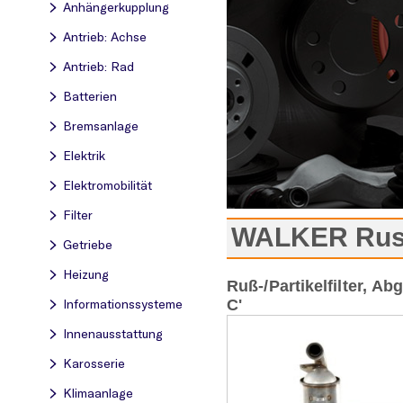
Anhängerkupplung
Antrieb: Achse
Antrieb: Rad
Batterien
Bremsanlage
Elektrik
Elektromobilität
Filter
WALKER Russp
Getriebe
Heizung
Ruß-/Partikelfilter, A
Informationssysteme
C'
Innenausstattung
Karosserie
Klimaanlage