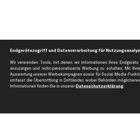
Endgerätezugriff und Datenverarbeitung für Nutzungsanalys
Wir verwenden Tools, mit denen wir Informationen Ihres Endgeräts 
anzuzeigen und nicht-personalisierte Werbung zu schalten. Mit Ihrer
Auswertung unserer Werbekampagnen sowie für Social-Media-Funktion
Über kfzteile24
Kundenservice
umfasst die Übermittlung in Drittländer, wobei Behörden möglicherwei
Über uns
Zahlung
Informationen finden Sie in unserer
Datenschutzerklärung
.
business
plus
Versandinfo
Corporate Webseite
Retoure & Gewährleistu
Partnerprogramm
Austauschartikel
Werkstätten/Filialen
Häufige Fragen
Karriere
Automagazin
Bewertungen
Unsere Marken
Unsere App
Beliebte Autos