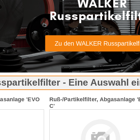
WALKER
Russpartikelfil
Zu den WALKER Russpartikelfi
artikelfilter - Eine Auswahl ei
bgasanlage 'EVO
Ruß-/Partikelfilter, Abgasanlage 
C'