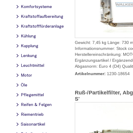
Komfortsysteme
Kraftstoff­aufbereitung
Kraftstoff­förderanlage
Kühlung
Gewicht: 7,45 kg Länge: 730 
Kupplung
Informationsnummer: Stock co
Herstellereinschränkung: M
Lenkung
Ergänzungsartikel / Ergänzende
Leuchtmittel
Abgasnorm: Euro 4 (D4) Qualitä
Artikelnummer:
1230-18654
Motor
Öle
Ruß-/Partikelfilter, A
Pflegemittel
S'
Reifen & Felgen
Riementrieb
Saisonartikel