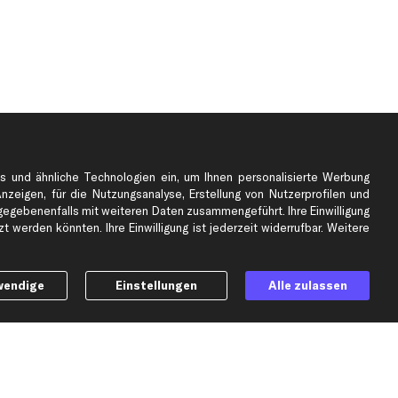
s und ähnliche Technologien ein, um Ihnen personalisierte Werbung
Anzeigen, für die Nutzungsanalyse, Erstellung von Nutzerprofilen und
gebenenfalls mit weiteren Daten zusammengeführt. Ihre Einwilligung
e
Top Automarken
 werden könnten. Ihre Einwilligung ist jederzeit widerrufbar. Weitere
Audi Ersatzteile
BMW Ersatzteile
wendige
Einstellungen
Alle zulassen
Ford Ersatzteile
Mercedes-Benz Ersatzteile
Opel Ersatzteile
Peugeot Ersatzteile
Renault Ersatzteile
Seat Ersatzteile