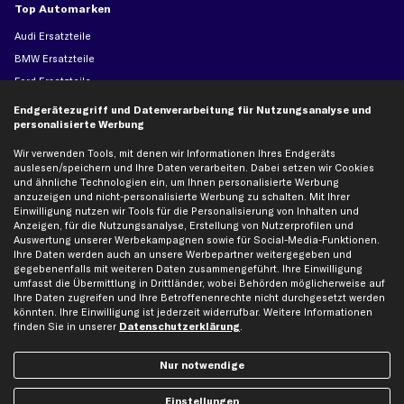
Top Automarken
Audi Ersatzteile
BMW Ersatzteile
Ford Ersatzteile
Mercedes-Benz Ersatzteile
Endgerätezugriff und Datenverarbeitung für Nutzungsanalyse und
personalisierte Werbung
Opel Ersatzteile
Peugeot Ersatzteile
Wir verwenden Tools, mit denen wir Informationen Ihres Endgeräts
auslesen/speichern und Ihre Daten verarbeiten. Dabei setzen wir Cookies
Renault Ersatzteile
und ähnliche Technologien ein, um Ihnen personalisierte Werbung
Seat Ersatzteile
anzuzeigen und nicht-personalisierte Werbung zu schalten. Mit Ihrer
Einwilligung nutzen wir Tools für die Personalisierung von Inhalten und
Skoda Ersatzteile
Anzeigen, für die Nutzungsanalyse, Erstellung von Nutzerprofilen und
VW Ersatzteile
Auswertung unserer Werbekampagnen sowie für Social-Media-Funktionen.
Ihre Daten werden auch an unsere Werbepartner weitergegeben und
gegebenenfalls mit weiteren Daten zusammengeführt. Ihre Einwilligung
Social Media
umfasst die Übermittlung in Drittländer, wobei Behörden möglicherweise auf
Ihre Daten zugreifen und Ihre Betroffenenrechte nicht durchgesetzt werden
könnten. Ihre Einwilligung ist jederzeit widerrufbar. Weitere Informationen
finden Sie in unserer
Datenschutzerklärung
.
Jetzt APP Downloaden
Nur notwendige
Einstellungen