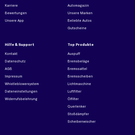
Karriere
Automagazin
Bewertungen
Unsere Marken
Unsere App
Beliebte Autos
Gutscheine
Hilfe & Support
Top Produkte
Kontakt
Auspuff
Datenschutz
Bremsbeläge
AGB
Bremssattel
Impressum
Bremsscheiben
Whistleblowersystem
Lichtmaschine
Dateneinstellungen
Luftfilter
Widerrufsbelehrung
Ölfilter
Querlenker
Stoßdämpfer
Scheibenwischer