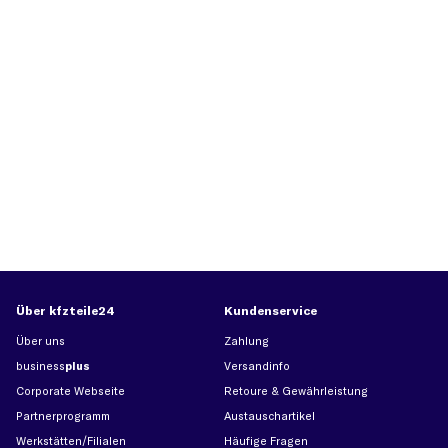
Über kfzteile24
Kundenservice
Über uns
Zahlung
business
plus
Versandinfo
Corporate Webseite
Retoure & Gewährleistung
Partnerprogramm
Austauschartikel
Werkstätten/Filialen
Häufige Fragen