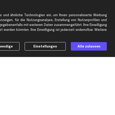
e
Top Automarken
s und ähnliche Technologien ein, um Ihnen personalisierte Werbung
Audi Ersatzteile
Anzeigen, für die Nutzungsanalyse, Erstellung von Nutzerprofilen und
BMW Ersatzteile
gebenenfalls mit weiteren Daten zusammengeführt. Ihre Einwilligung
 werden könnten. Ihre Einwilligung ist jederzeit widerrufbar. Weitere
Ford Ersatzteile
Mercedes-Benz Ersatzteile
Opel Ersatzteile
wendige
Einstellungen
Alle zulassen
Peugeot Ersatzteile
Renault Ersatzteile
Seat Ersatzteile
Skoda Ersatzteile
er
VW Ersatzteile
Social Media