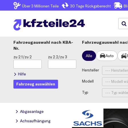
Über 3
Millionen Teile
30 Tage
Rückgaberecht
Bl
Fahrzeugauswahl
KBA-
Fahrzeugauswahl nach
Nr.
Alle
Auto
zu 2.1/zu 2
zu 2.2/zu 3
Hersteller
Hilfe
Modell
Fahrzeug auswählen
Typ
Abgasanlage
Achsaufhängung