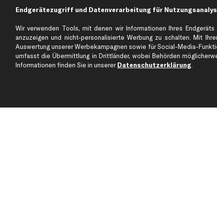
Endgerätezugriff und Datenverarbeitung für Nutzungsanalys
Über kfzteile24
Kundenservice
Wir verwenden Tools, mit denen wir Informationen Ihres Endgeräts 
Über uns
Zahlung
anzuzeigen und nicht-personalisierte Werbung zu schalten. Mit Ihrer
business
plus
Versandinfo
Auswertung unserer Werbekampagnen sowie für Social-Media-Funktion
umfasst die Übermittlung in Drittländer, wobei Behörden möglicherwei
Corporate Webseite
Retoure & Gewährleistu
Informationen finden Sie in unserer
Datenschutzerklärung
.
Partnerprogramm
Austauschartikel
Werkstätten/Filialen
Häufige Fragen
Karriere
Automagazin
Bewertungen
Unsere Marken
Unsere App
Beliebte Autos
Gutscheine
Jetzt APP Downloaden