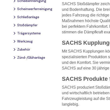
Scheibenreinigung
SACHS Stoßdämpfer zeichnen
Scheinwerferreinigung
und Bodenhaftung. Die breit
jedes Fahrzeug die richtige
Schließanlage
Maßnahmen höchste Qualitä
Stoßdämpfer
bei perfektem Fahrkomfort.
stimmen die Dämpfkraft exak
Trägersysteme
Werkzeug
SACHS Kupplungen
Zubehör
Mit SACHS Kupplungen könn
spezialisierten Produktion
Zünd-/Glühanlage
und den Komfort. Sie vermin
SACHS auf eine 30 jährige 
SACHS Produkte f
SACHS produziert Stoßdämpf
und wirtschaftlich betrieb
Fahrzeugleistung auf die S
langlebig.