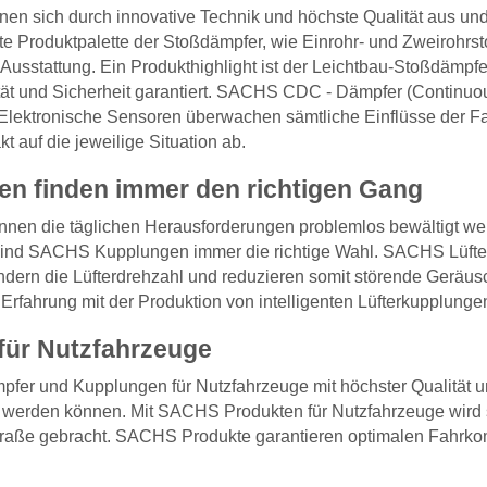
 sich durch innovative Technik und höchste Qualität aus und 
e Produktpalette der Stoßdämpfer, wie Einrohr- und Zweirohrst
 Ausstattung. Ein Produkthighlight ist der Leichtbau-Stoßdämpf
t und Sicherheit garantiert. SACHS CDC - Dämpfer (Continuou
 Elektronische Sensoren überwachen sämtliche Einflüsse der F
t auf die jeweilige Situation ab.
 finden immer den richtigen Gang
en die täglichen Herausforderungen problemlos bewältigt wer
 sind SACHS Kupplungen immer die richtige Wahl. SACHS Lüfter
dern die Lüfterdrehzahl und reduzieren somit störende Geräusc
Erfahrung mit der Produktion von intelligenten Lüfterkupplunge
ür Nutzfahrzeuge
er und Kupplungen für Nutzfahrzeuge mit höchster Qualität u
en werden können. Mit SACHS Produkten für Nutzfahrzeuge wird
traße gebracht. SACHS Produkte garantieren optimalen Fahrkom