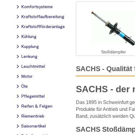
Komfortsysteme
Kraftstoff­aufbereitung
Kraftstoff­förderanlage
Kühlung
Kupplung
Stoßdämpfer
Lenkung
Leuchtmittel
SACHS - Qualität 
Motor
Öle
SACHS - der r
Pflegemittel
Das 1895 in Schweinfurt ge
Reifen & Felgen
Produkte für Antrieb und F
Riementrieb
Band, zusätzlich werden Qu
Saisonartikel
SACHS Stoßdämpfe