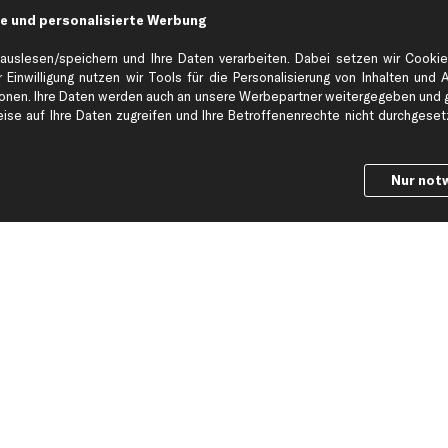
e und personalisierte Werbung
Hilfe & Support
Top Produkt
auslesen/speichern und Ihre Daten verarbeiten. Dabei setzen wir Cookie
Kontakt
Auspuff
 Einwilligung nutzen wir Tools für die Personalisierung von Inhalten und 
Datenschutz
Bremsbeläge
en. Ihre Daten werden auch an unsere Werbepartner weitergegeben und ge
se auf Ihre Daten zugreifen und Ihre Betroffenenrechte nicht durchgesetzt
ng
AGB
Bremssattel
Impressum
Bremsscheiben
Whistleblowersystem
Lichtmaschine
Nur not
Dateneinstellungen
Luftfilter
Widerrufsbelehrung
Ölfilter
Querlenker
Stoßdämpfer
Scheibenwisch