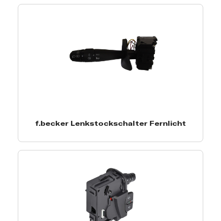
f.becker Lenkstockschalter Fernlicht