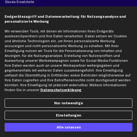
Skoda Ersatzteile
VW Ersatzteile
Endgerätezugriff und Datenverarbeitung für Nutzungsanalyse und
personalisierte Werbung
Social Media
Wir verwenden Tools, mit denen wir Informationen Ihres Endgeräts
auslesen/speichern und Ihre Daten verarbeiten. Dabei setzen wir Cookies
und ähnliche Technologien ein, um Ihnen personalisierte Werbung
anzuzeigen und nicht-personalisierte Werbung zu schalten. Mit Ihrer
Einwilligung nutzen wir Tools für die Personalisierung von Inhalten und
Jetzt APP Downloaden
Anzeigen, für die Nutzungsanalyse, Erstellung von Nutzerprofilen und
Auswertung unserer Werbekampagnen sowie für Social-Media-Funktionen.
Ihre Daten werden auch an unsere Werbepartner weitergegeben und
gegebenenfalls mit weiteren Daten zusammengeführt. Ihre Einwilligung
umfasst die Übermittlung in Drittländer, wobei Behörden möglicherweise auf
Ihre Daten zugreifen und Ihre Betroffenenrechte nicht durchgesetzt werden
kfzteile24 Newsletter
könnten. Ihre Einwilligung ist jederzeit widerrufbar. Weitere Informationen
Alle Angebote, Rabatte & Specials.
finden Sie in unserer
Datenschutzerklärung
.
Nur notwendige
Ich möchte über aktuelle Vorteile und Angebote im Shop informiert werden und
Einstellungen
willige in die
Datenschutzerklärung
ein. Eine Abmeldung ist jederzeit möglich.
Alle zulassen
Zahlungsarten