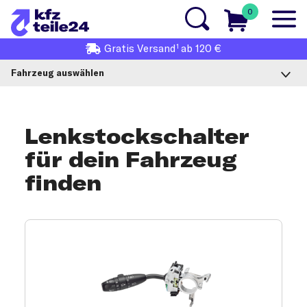
0
1
Gratis
Versand
ab 120 €
Fahrzeug auswählen
Lenkstockschalter
für dein Fahrzeug
finden
Lenkstockschalter-Produktauswahl