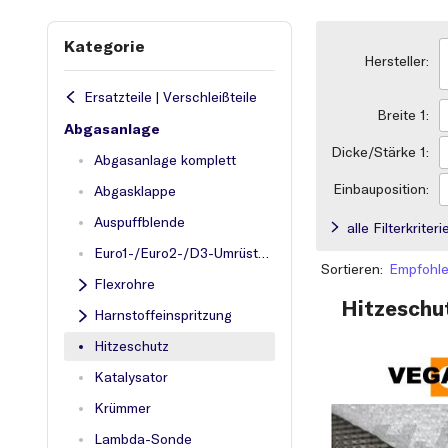
Kategorie
Hersteller:
Ersatzteile | Verschleißteile
Breite 1:
Abgasanlage
Dicke/Stärke 1:
Abgasanlage komplett
Einbauposition:
Abgasklappe
Auspuffblende
alle Filterkrite
Euro1-/Euro2-/D3-Umrüstung
Sortieren:
Empfohl
Sortieren
Flexrohre
Hitzeschu
Harnstoffeinspritzung
Hitzeschutz
Katalysator
Krümmer
Lambda-Sonde