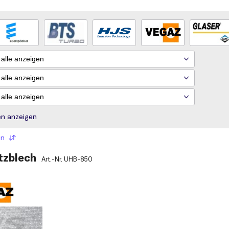
rien anzeigen
en
tzblech
Art.-Nr.
UHB-850