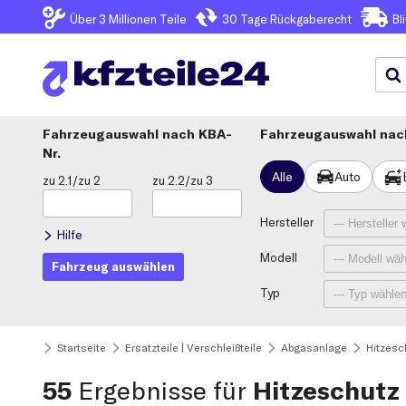
Über 3
Millionen Teile
30 Tage
Rückgaberecht
Bl
Fahrzeugauswahl
KBA-
Fahrzeugauswahl nach
Nr.
Alle
Auto
zu 2.1/zu 2
zu 2.2/zu 3
Hersteller
Hilfe
Modell
Fahrzeug auswählen
Typ
Startseite
Ersatzteile | Verschleißteile
Abgasanlage
Hitzesc
55
Ergebnisse für
Hitzeschutz