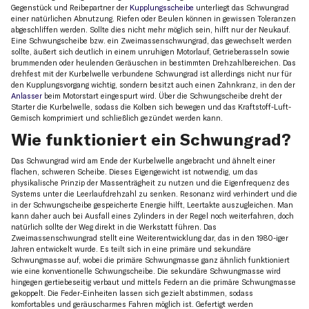
Gegenstück und Reibepartner der
Kupplungsscheibe
unterliegt das Schwungrad
einer natürlichen Abnutzung. Riefen oder Beulen können in gewissen Toleranzen
abgeschliffen werden. Sollte dies nicht mehr möglich sein, hilft nur der Neukauf.
Eine Schwungscheibe bzw. ein Zweimassenschwungrad, das gewechselt werden
sollte, äußert sich deutlich in einem unruhigen Motorlauf, Getrieberasseln sowie
brummenden oder heulenden Geräuschen in bestimmten Drehzahlbereichen. Das
drehfest mit der Kurbelwelle verbundene Schwungrad ist allerdings nicht nur für
den Kupplungsvorgang wichtig, sondern besitzt auch einen Zahnkranz, in den der
Anlasser
beim Motorstart eingespurt wird. Über die Schwungscheibe dreht der
Starter die Kurbelwelle, sodass die Kolben sich bewegen und das Kraftstoff-Luft-
Gemisch komprimiert und schließlich gezündet werden kann.
Wie funktioniert ein Schwungrad?
Das Schwungrad wird am Ende der Kurbelwelle angebracht und ähnelt einer
flachen, schweren Scheibe. Dieses Eigengewicht ist notwendig, um das
physikalische Prinzip der Massenträgheit zu nutzen und die Eigenfrequenz des
Systems unter die Leerlaufdrehzahl zu senken. Resonanz wird verhindert und die
in der Schwungscheibe gespeicherte Energie hilft, Leertakte auszugleichen. Man
kann daher auch bei Ausfall eines Zylinders in der Regel noch weiterfahren, doch
natürlich sollte der Weg direkt in die Werkstatt führen. Das
Zweimassenschwungrad stellt eine Weiterentwicklung dar, das in den 1980-iger
Jahren entwickelt wurde. Es teilt sich in eine primäre und sekundäre
Schwungmasse auf, wobei die primäre Schwungmasse ganz ähnlich funktioniert
wie eine konventionelle Schwungscheibe. Die sekundäre Schwungmasse wird
hingegen gertiebeseitig verbaut und mittels Federn an die primäre Schwungmasse
gekoppelt. Die Feder-Einheiten lassen sich gezielt abstimmen, sodass
komfortables und geräuscharmes Fahren möglich ist. Gefertigt werden