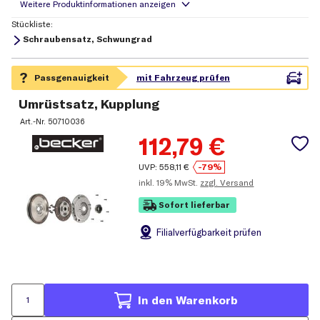
Stückliste:
Schraubensatz, Schwungrad
Umrüstsatz, Kupplung
Art.-Nr.
50710036
112,79
€
UVP:
558,11
€
-79%
inkl.
19% MwSt.
zzgl. Versand
Sofort lieferbar
Filial
verfügbarkeit prüfen
In den Warenkorb