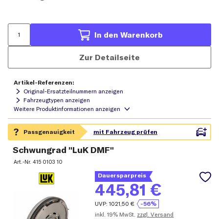
In den Warenkorb
Zur Detailseite
Artikel-Referenzen:
Original-Ersatzteilnummern anzeigen
Fahrzeugtypen anzeigen
Schwungrad "LuK DMF"
Art.-Nr.
415 0103 10
Dauersparpreis
445,81
€
UVP:
1021,50
€
-56%
inkl.
19% MwSt.
zzgl. Versand