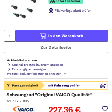
Sofort lieferbar
Filial
verfügbarkeit prüfen
In den Warenkorb
Zur Detailseite
Artikel-Referenzen:
Original-Ersatzteilnummern anzeigen
Fahrzeugtypen anzeigen
Schwungrad "Original VAICO Qualität"
Art.-Nr.
V10-6540
227,36
€