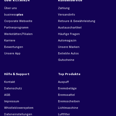
Über kfzteile24
Kundenservice
Über uns
Zahlung
business
plus
Versandinfo
Corporate Webseite
Retoure & Gewährleistung
Partnerprogramm
Austauschartikel
Werkstätten/Filialen
Häufige Fragen
Karriere
Automagazin
Bewertungen
Unsere Marken
Unsere App
Beliebte Autos
Gutscheine
Hilfe & Support
Top Produkte
Kontakt
Auspuff
Datenschutz
Bremsbeläge
AGB
Bremssattel
Impressum
Bremsscheiben
Whistleblowersystem
Lichtmaschine
Dateneinstellungen
Luftfilter