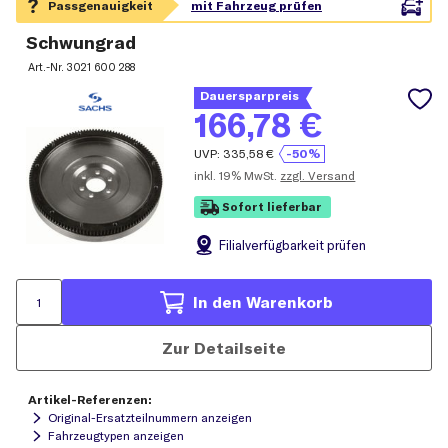
Schwungrad
Art.-Nr.
3021 600 288
Dauersparpreis
166,78
€
UVP:
335,58
€
-50%
inkl.
19% MwSt.
zzgl. Versand
Sofort lieferbar
Filial
verfügbarkeit prüfen
In den Warenkorb
Zur Detailseite
Artikel-Referenzen:
Original-Ersatzteilnummern anzeigen
Fahrzeugtypen anzeigen