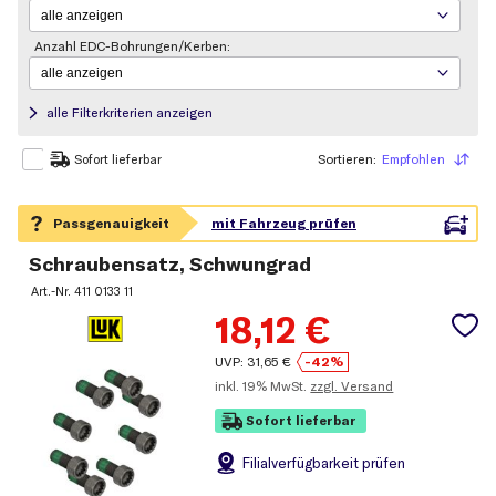
Anzahl EDC-Bohrungen/Kerben:
alle Filterkriterien anzeigen
Sortieren:
Empfohlen
Sortieren
Sofort lieferbar
Schraubensatz, Schwungrad
Art.-Nr.
411 0133 11
18,12
€
UVP:
31,65
€
-42%
inkl.
19% MwSt.
zzgl. Versand
Sofort lieferbar
Filial
verfügbarkeit prüfen