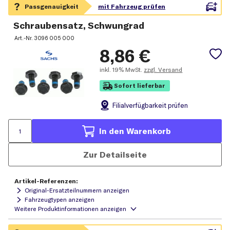
Schraubensatz, Schwungrad
Art.-Nr.
3096 005 000
8,86
€
inkl.
19% MwSt.
zzgl. Versand
Sofort lieferbar
Filial
verfügbarkeit prüfen
In den Warenkorb
Zur Detailseite
Artikel-Referenzen:
Original-Ersatzteilnummern anzeigen
Fahrzeugtypen anzeigen