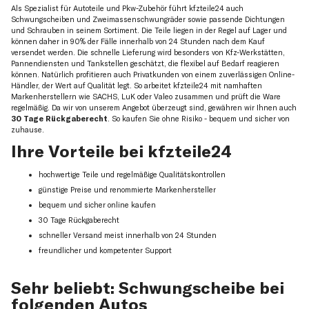
Als Spezialist für Autoteile und Pkw-Zubehör führt kfzteile24 auch
Schwungscheiben und Zweimassenschwungräder sowie passende Dichtungen
und Schrauben in seinem Sortiment. Die Teile liegen in der Regel auf Lager und
können daher in 90% der Fälle innerhalb von 24 Stunden nach dem Kauf
versendet werden. Die schnelle Lieferung wird besonders von Kfz-Werkstätten,
Pannendiensten und Tankstellen geschätzt, die flexibel auf Bedarf reagieren
können. Natürlich profitieren auch Privatkunden von einem zuverlässigen Online-
Händler, der Wert auf Qualität legt. So arbeitet kfzteile24 mit namhaften
Markenherstellern wie SACHS, LuK oder Valeo zusammen und prüft die Ware
regelmäßig. Da wir von unserem Angebot überzeugt sind, gewähren wir Ihnen auch
30 Tage Rückgaberecht
. So kaufen Sie ohne Risiko - bequem und sicher von
zuhause.
Ihre Vorteile bei kfzteile24
hochwertige Teile und regelmäßige Qualitätskontrollen
günstige Preise und renommierte Markenhersteller
bequem und sicher online kaufen
30 Tage Rückgaberecht
schneller Versand meist innerhalb von 24 Stunden
freundlicher und kompetenter Support
Sehr beliebt: Schwungscheibe bei
folgenden Autos