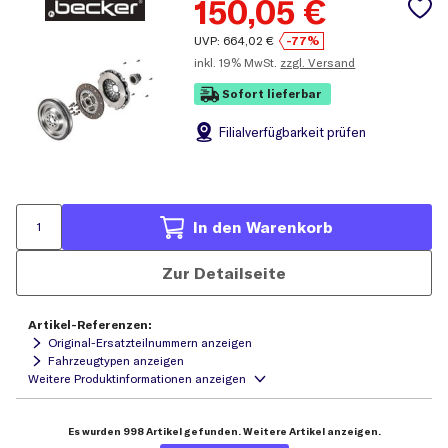
150,05
€
UVP:
664,02
€
-77%
inkl.
19% MwSt.
zzgl. Versand
Sofort lieferbar
Filial
verfügbarkeit prüfen
In den Warenkorb
Zur Detailseite
Artikel-Referenzen:
Original-Ersatzteilnummern anzeigen
Fahrzeugtypen anzeigen
Es wurden 998 Artikel gefunden. Weitere Artikel anzeigen.