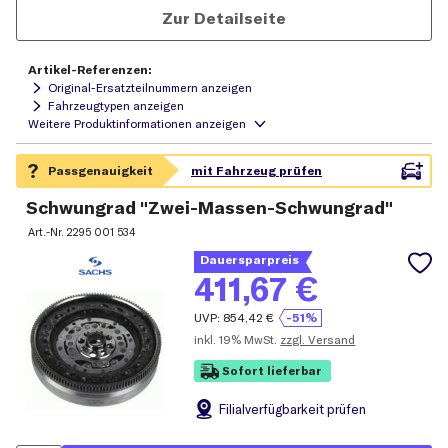
Zur Detailseite
Artikel-Referenzen:
Original-Ersatzteilnummern anzeigen
Fahrzeugtypen anzeigen
Schwungrad "Zwei-Massen-Schwungrad"
Art.-Nr.
2295 001 534
Dauersparpreis
411,67
€
UVP:
854,42
€
-51%
inkl.
19% MwSt.
zzgl. Versand
Sofort lieferbar
Filial
verfügbarkeit prüfen