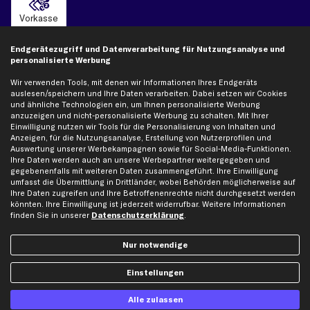
Vorkasse
Endgerätezugriff und Datenverarbeitung für Nutzungsanalyse und
Versand
personalisierte Werbung
Wir verwenden Tools, mit denen wir Informationen Ihres Endgeräts
auslesen/speichern und Ihre Daten verarbeiten. Dabei setzen wir Cookies
und ähnliche Technologien ein, um Ihnen personalisierte Werbung
anzuzeigen und nicht-personalisierte Werbung zu schalten. Mit Ihrer
Einwilligung nutzen wir Tools für die Personalisierung von Inhalten und
Artikel, Teile, Original und Bestell-Nr. dienen nur zu Vergleichszwecken und sind
Anzeigen, für die Nutzungsanalyse, Erstellung von Nutzerprofilen und
keine Herkunftsbezeichnungen. Die Nennung von Namen, Warenzeichen oder
Auswertung unserer Werbekampagnen sowie für Social-Media-Funktionen.
Markennamen erfolgt nur zu Zwecken der Zuordnung unserer Artikel. Die Angaben
Ihre Daten werden auch an unsere Werbepartner weitergegeben und
von diesen in Rechnungen an Fahrzeugbesitzer sind nicht statthaft. Die Ware bleibt
gegebenenfalls mit weiteren Daten zusammengeführt. Ihre Einwilligung
bis zur Bezahlung unser Eigentum.
umfasst die Übermittlung in Drittländer, wobei Behörden möglicherweise auf
Ihre Daten zugreifen und Ihre Betroffenenrechte nicht durchgesetzt werden
Die hier dargestellten Daten, insbesondere die gesamte Datenbank, dürfen nicht
könnten. Ihre Einwilligung ist jederzeit widerrufbar. Weitere Informationen
vervielfältigt werden. Die Vervielfältigung und Verbreitung der Daten und der
finden Sie in unserer
Datenschutzerklärung
.
Datenbank ohne vorherige Einwilligung von TecAlliance und/oder die Einbeziehung
Dritter in solche Aktivitäten ist streng verboten. Jegliche unautorisierte Nutzung von
Inhalten stellt eine Verletzung des Urheberrechts dar und kann rechtliche Schritte
Nur notwendige
nach sich ziehen.
Einstellungen
Vertrag widerrufen
Alle zulassen