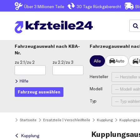
Über 3
Millionen Teile
30 Tage
Rückgaberecht
Bl
Fahrzeugauswahl
KBA-
Fahrzeugauswahl nach
Nr.
Alle
Auto
zu 2.1/zu 2
zu 2.2/zu 3
Hersteller
Hilfe
Modell
Fahrzeug auswählen
Typ
Startseite
Ersatzteile | Verschleißteile
Kupplung
Kupplungsa
Kupplungsaus
Kupplung