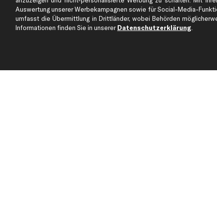
anzuzeigen und nicht-personalisierte Werbung zu schalten. Mit Ihrer
Über uns
Zahlung
Auswertung unserer Werbekampagnen sowie für Social-Media-Funktion
business
plus
Versandinfo
umfasst die Übermittlung in Drittländer, wobei Behörden möglicherwei
Informationen finden Sie in unserer
Datenschutzerklärung
.
Corporate Webseite
Retoure & Gewährleistu
Partnerprogramm
Austauschartikel
Werkstätten/Filialen
Häufige Fragen
Karriere
Automagazin
Bewertungen
Unsere Marken
Unsere App
Beliebte Autos
Gutscheine
Jetzt APP Downloaden
kfzteile24 Newsletter
Alle Angebote, Rabatte & Specials.