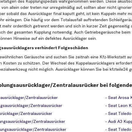
Betätigen des Kupplungspedals wahrgenommen werden. Diese akustis
on allein oder treten nur unregelmäßig auf, sollten aber nicht ignori
ber sobald das Ausrücklager final kaputt geht, ist kein Kuppeln mehr m
r einlegen. Die häufig vor dem Totalausfall auftretenden Schleifgeräu
 mehr ordentlich getrennt werden und sich in kurzer Zeit gegenseitig 
ausch der gesamten Kupplung notwendig. Auch Getriebegeräusche beim
önnen Hinweise auf ein defektes Ausrücklager sein.
gsausrücklagers verhindert Folgeschäden
gewöhnlichen Geräusche und suchen Sie zeitnah eine Kfz-Werkstatt auf
 Kosten zu schützen. Der Wechsel des Kuppelausrücklagers erforder
pezialwerkzeug nicht möglich. Ausrücklager können Sie bei kfzteile24 g
pplungsausrücklager/Zentralausrücker bei folgend
ausrücklager/Zentralausrücker
Seat Arosa 
ungsausrücklager/Zentralausrücker
Seat Leon K
srücklager/Zentralausrücker
Seat Toledo-
ungsausrücklager/Zentralausrücker
Audi A3 Kup
lungsausrücklager/Zentralausrücker
Seat Toledo