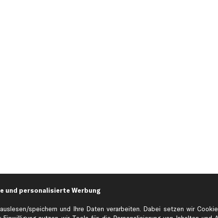
e und personalisierte Werbung
Hilfe & Support
Top Produkt
auslesen/speichern und Ihre Daten verarbeiten. Dabei setzen wir Cookie