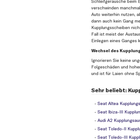
Schleifgeräusche beim 
verschwinden manchmal v
Auto weiterhin nutzen, a
dann auch kein Gang meh
Kupplungsscheiben nicht
Fall ist meist der Aust
Einlegen eines Ganges k
Wechsel des Kupplun
Ignorieren Sie keine un
Folgeschäden und hohen
und ist für Laien ohne S
Sehr beliebt: Ku
Seat Altea Kupplungs
Seat Ibiza-III Kuppl
Audi A2 Kupplungsau
Seat Toledo-II Kuppl
Seat Toledo-III Kupp