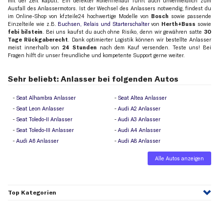
mit der Zeit kaputt. Ein defekter Rollenfreilauf führt auch unvermeidlich zum
Ausfall des Anlassermotors. Ist der Wechsel des Anlassers notwendig, findest du
im Online-Shop von kfzteile24 hochwertige Modelle von
Bosch
sowie passende
Einzelteile wie z.B.
Buchsen, Relais und Starterschalter
von
Herth+Buss
sowie
febi bilstein
. Bei uns kaufst du auch ohne Risiko, denn wir gewähren satte
30
Tage Rückgaberecht
. Dank optimierter Logistik können wir bestellte Anlasser
meist innerhalb von
24 Stunden
nach dem Kauf versenden. Teste uns! Bei
Fragen hilft dir unser freundliche und kompetente Support gerne weiter.
Sehr beliebt: Anlasser bei folgenden Autos
Seat Alhambra Anlasser
Seat Altea Anlasser
Seat Leon Anlasser
Audi A2 Anlasser
Seat Toledo-II Anlasser
Audi A3 Anlasser
Seat Toledo-III Anlasser
Audi A4 Anlasser
Audi A6 Anlasser
Audi A8 Anlasser
Alle Autos anzeigen
Top Kategorien