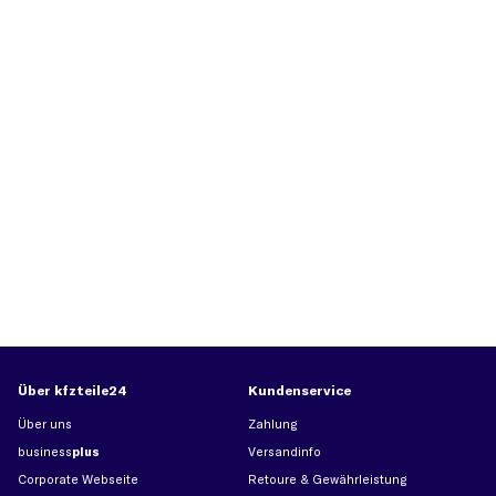
Über kfzteile24
Kundenservice
Über uns
Zahlung
business
plus
Versandinfo
Corporate Webseite
Retoure & Gewährleistung