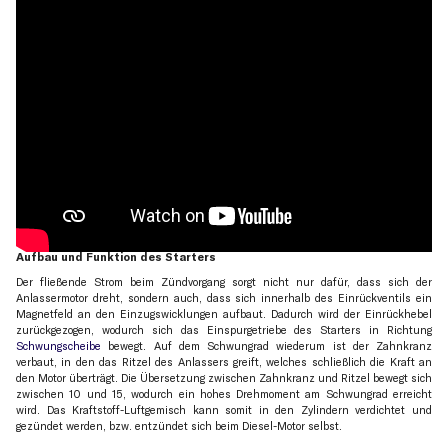
Aufbau und Funktion des Starters
Der fließende Strom beim Zündvorgang sorgt nicht nur dafür, dass sich der
Anlassermotor dreht, sondern auch, dass sich innerhalb des Einrückventils ein
Magnetfeld an den Einzugswicklungen aufbaut. Dadurch wird der Einrückhebel
zurückgezogen, wodurch sich das Einspurgetriebe des Starters in Richtung
Schwungscheibe
bewegt. Auf dem Schwungrad wiederum ist der Zahnkranz
verbaut, in den das Ritzel des Anlassers greift, welches schließlich die Kraft an
den Motor überträgt. Die Übersetzung zwischen Zahnkranz und Ritzel bewegt sich
zwischen 10 und 15, wodurch ein hohes Drehmoment am Schwungrad erreicht
wird. Das Kraftstoff-Luftgemisch kann somit in den Zylindern verdichtet und
gezündet werden, bzw. entzündet sich beim Diesel-Motor selbst.