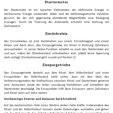
Startermotor
Der Startermotor ist ein typischer Elektromotor, der elektrische Energie in
mechanische Energie umwandelt. Dabei wird die elektromagnetische Induktion
genutzt, bei der sich gegenseitig abstoßende Magnetfelder eine Bewegung
erzeugen. Durch die Fixierung der Ankerwelle entsteht eine Drehung mit
Drehmoment.
Einrückrelais
Das Einrückrelais ist eine Kombination aus einem Einrückmagnet und einem
Relais und dient dazu, das Einspurgetriebe mit Ritzel in Richtung Zahnkranz
vorzuschieben. In seiner Relais-Funktion schaltet es auch den Startermotor ein
und aus, indem der Stromkreislauf unterbrochen wird, sobald keine Spannung
mehr anliegt (Zündschlüssel geht zurück auf Position 2).
Einspurgetriebe
Das Einspurgetriebe besteht aus dem Ritzel, dem Rollenfreilauf und einer
Einspurfeder. Der Rollenfreilauf stellt sicher, dass mit dem Start des
Verbrennungsmotors der Kraftschluss zwischen Ritzel und Startermotor getrennt
wird. Ansonsten würde der Anker unzulässig hochdrehen und schließlich der
Startermotor beschädigt. Die Einspurfeder hilft beim Einspuren, wenn Zahnkranz
und Ritzel Zahn auf Zahn stehen.
Hochwertige Starter und Anlasser bei kfzteile24
Auf die mechanischen Teile eines Starters wirken hohe Kräfte. Insbesondere das
Ritzel und der Rollenfreilauf müssen starke Belastungen aushalten und gehen