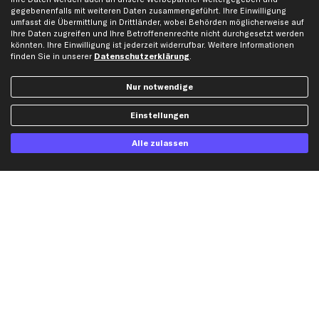
gegebenenfalls mit weiteren Daten zusammengeführt. Ihre Einwilligung
umfasst die Übermittlung in Drittländer, wobei Behörden möglicherweise auf
Ihre Daten zugreifen und Ihre Betroffenenrechte nicht durchgesetzt werden
Top Automarken
könnten. Ihre Einwilligung ist jederzeit widerrufbar. Weitere Informationen
finden Sie in unserer
Datenschutzerklärung
.
Audi Ersatzteile
BMW Ersatzteile
Nur notwendige
Ford Ersatzteile
Mercedes-Benz Ersatzteile
Einstellungen
Opel Ersatzteile
Alle zulassen
Peugeot Ersatzteile
Renault Ersatzteile
Seat Ersatzteile
Skoda Ersatzteile
VW Ersatzteile
Social Media
Jetzt APP Downloaden