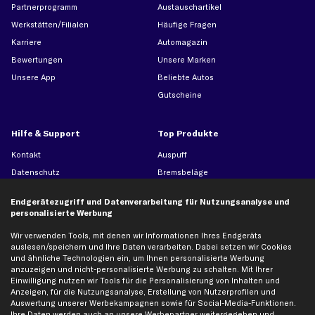
Partnerprogramm
Austauschartikel
Werkstätten/Filialen
Häufige Fragen
Karriere
Automagazin
Bewertungen
Unsere Marken
Unsere App
Beliebte Autos
Gutscheine
Hilfe & Support
Top Produkte
Kontakt
Auspuff
Datenschutz
Bremsbeläge
AGB
Bremssattel
Endgerätezugriff und Datenverarbeitung für Nutzungsanalyse und
Impressum
Bremsscheiben
personalisierte Werbung
Whistleblowersystem
Lichtmaschine
Wir verwenden Tools, mit denen wir Informationen Ihres Endgeräts
Dateneinstellungen
Luftfilter
auslesen/speichern und Ihre Daten verarbeiten. Dabei setzen wir Cookies
und ähnliche Technologien ein, um Ihnen personalisierte Werbung
Widerrufsbelehrung
Ölfilter
anzuzeigen und nicht-personalisierte Werbung zu schalten. Mit Ihrer
Querlenker
Einwilligung nutzen wir Tools für die Personalisierung von Inhalten und
Anzeigen, für die Nutzungsanalyse, Erstellung von Nutzerprofilen und
Stoßdämpfer
Auswertung unserer Werbekampagnen sowie für Social-Media-Funktionen.
Scheibenwischer
Ihre Daten werden auch an unsere Werbepartner weitergegeben und