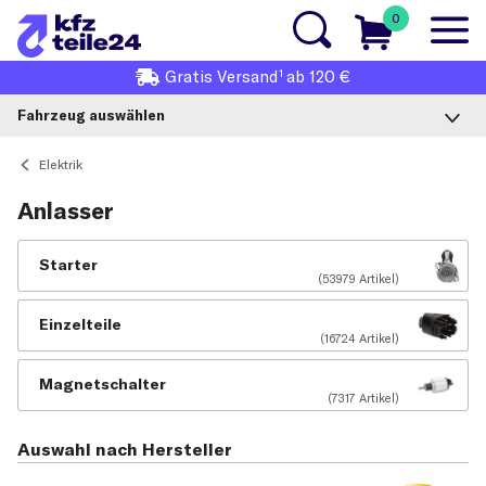
0
1
Gratis
Versand
ab 120 €
Fahrzeug auswählen
Elektrik
Anlasser
Starter
(53979 Artikel)
Einzelteile
(16724 Artikel)
Magnetschalter
(7317 Artikel)
Auswahl nach Hersteller