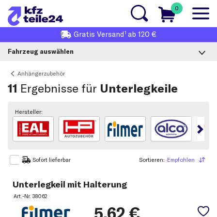
0
1
Gratis
Versand
ab 120 €
Fahrzeug auswählen
Anhängerzubehör
11
Ergebnisse für
Unterlegkeile
Hersteller:
Sortieren:
Empfohlen
Sortieren
Sofort lieferbar
Unterlegkeil mit Halterung
Art.-Nr.
38062
5,62
€