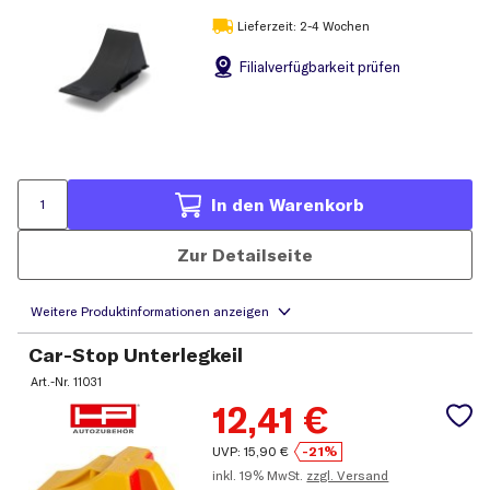
Lieferzeit: 2-4 Wochen
Filial
verfügbarkeit prüfen
In den Warenkorb
Zur Detailseite
Car-Stop Unterlegkeil
Art.-Nr.
11031
12,41
€
UVP:
15,90
€
-21%
inkl.
19% MwSt.
zzgl. Versand