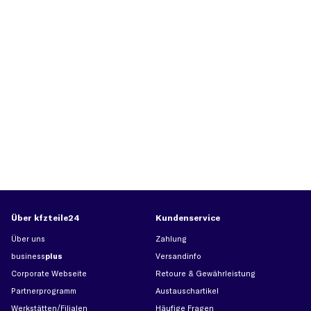
Über kfzteile24
Kundenservice
Über uns
Zahlung
business
plus
Versandinfo
Corporate Webseite
Retoure & Gewährleistung
Partnerprogramm
Austauschartikel
Werkstätten/Filialen
Häufige Fragen