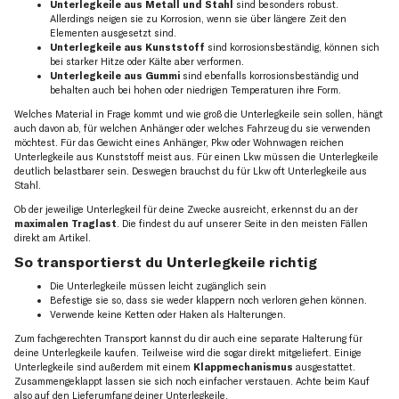
Unterlegkeile aus Metall und Stahl
sind besonders robust.
Allerdings neigen sie zu Korrosion, wenn sie über längere Zeit den
Elementen ausgesetzt sind.
Unterlegkeile aus Kunststoff
sind korrosionsbeständig, können sich
bei starker Hitze oder Kälte aber verformen.
Unterlegkeile aus Gummi
sind ebenfalls korrosionsbeständig und
behalten auch bei hohen oder niedrigen Temperaturen ihre Form.
Welches Material in Frage kommt und wie groß die Unterlegkeile sein sollen, hängt
auch davon ab, für welchen Anhänger oder welches Fahrzeug du sie verwenden
möchtest. Für das Gewicht eines Anhänger, Pkw oder Wohnwagen reichen
Unterlegkeile aus Kunststoff meist aus. Für einen Lkw müssen die Unterlegkeile
deutlich belastbarer sein. Deswegen brauchst du für Lkw oft Unterlegkeile aus
Stahl.
Ob der jeweilige Unterlegkeil für deine Zwecke ausreicht, erkennst du an der
maximalen Traglast
. Die findest du auf unserer Seite in den meisten Fällen
direkt am Artikel.
So transportierst du Unterlegkeile richtig
Die Unterlegkeile müssen leicht zugänglich sein
Befestige sie so, dass sie weder klappern noch verloren gehen können.
Verwende keine Ketten oder Haken als Halterungen.
Zum fachgerechten Transport kannst du dir auch eine separate Halterung für
deine Unterlegkeile kaufen. Teilweise wird die sogar direkt mitgeliefert. Einige
Unterlegkeile sind außerdem mit einem
Klappmechanismus
ausgestattet.
Zusammengeklappt lassen sie sich noch einfacher verstauen. Achte beim Kauf
also auf den Lieferumfang deiner Unterlegkeile.