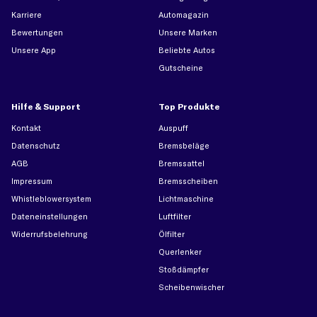
Karriere
Automagazin
Bewertungen
Unsere Marken
Unsere App
Beliebte Autos
Gutscheine
Hilfe & Support
Top Produkte
Kontakt
Auspuff
Datenschutz
Bremsbeläge
AGB
Bremssattel
Impressum
Bremsscheiben
Whistleblowersystem
Lichtmaschine
Dateneinstellungen
Luftfilter
Widerrufsbelehrung
Ölfilter
Querlenker
Stoßdämpfer
Scheibenwischer