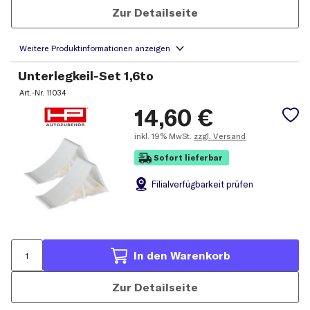
Zur Detailseite
Unterlegkeil-Set 1,6to
Art.-Nr.
11034
14,60
€
inkl.
19% MwSt.
zzgl. Versand
Sofort lieferbar
Filial
verfügbarkeit prüfen
In den Warenkorb
Zur Detailseite