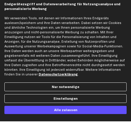
Endgerätezugriff und Datenverarbeitung für Nutzungsanalyse und
personalisierte Werbung
kfzteile24 Newsletter
Wir verwenden Tools, mit denen wir Informationen Ihres Endgeräts
auslesen/speichern und Ihre Daten verarbeiten. Dabei setzen wir Cookies
Alle Angebote, Rabatte & Specials.
und ähnliche Technologien ein, um Ihnen personalisierte Werbung
anzuzeigen und nicht-personalisierte Werbung zu schalten. Mit Ihrer
Einwilligung nutzen wir Tools für die Personalisierung von Inhalten und
Anzeigen, für die Nutzungsanalyse, Erstellung von Nutzerprofilen und
Ich möchte über aktuelle Vorteile und Angebote im Shop informiert werden und
Auswertung unserer Werbekampagnen sowie für Social-Media-Funktionen.
willige in die
Datenschutzerklärung
ein. Eine Abmeldung ist jederzeit möglich.
Ihre Daten werden auch an unsere Werbepartner weitergegeben und
gegebenenfalls mit weiteren Daten zusammengeführt. Ihre Einwilligung
umfasst die Übermittlung in Drittländer, wobei Behörden möglicherweise auf
Ihre Daten zugreifen und Ihre Betroffenenrechte nicht durchgesetzt werden
Zahlungsarten
könnten. Ihre Einwilligung ist jederzeit widerrufbar. Weitere Informationen
finden Sie in unserer
Datenschutzerklärung
.
Kreditkarte
Rechnung
Lastschrift
Nur notwendige
Einstellungen
Vorkasse
Alle zulassen
Versand