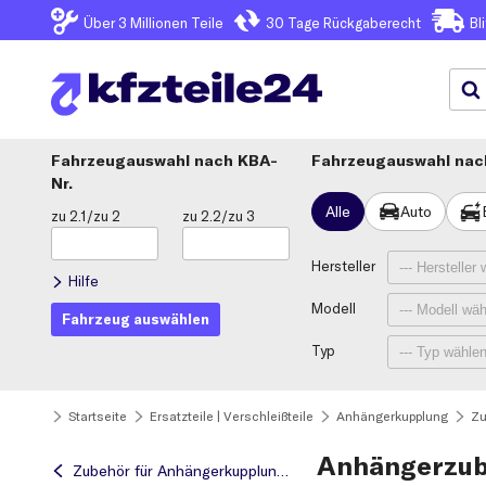
Über 3
Millionen Teile
30 Tage
Rückgaberecht
Bl
Fahrzeugauswahl
KBA-
Fahrzeugauswahl nach
Nr.
Alle
Auto
zu 2.1/zu 2
zu 2.2/zu 3
Hersteller
Hilfe
Modell
Fahrzeug auswählen
Typ
Startseite
Ersatzteile | Verschleißteile
Anhängerkupplung
Zu
Anhängerzu
Zubehör für Anhängerkupplungen