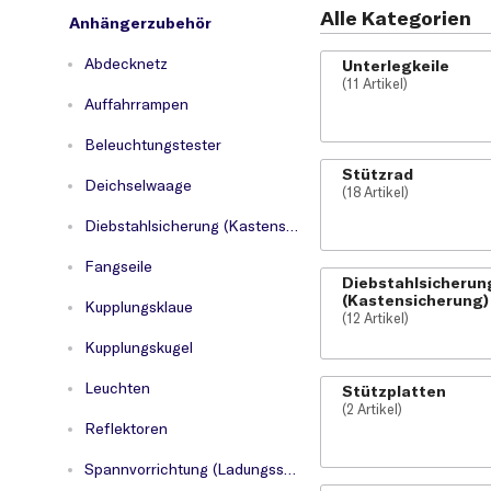
Alle Kategorien
Anhängerzubehör
Abdecknetz
Unterlegkeile
(11 Artikel)
Auffahrrampen
Beleuchtungstester
Stützrad
Deichselwaage
(18 Artikel)
Diebstahlsicherung (Kastensicherung)
Fangseile
Diebstahlsicherun
(Kastensicherung)
Kupplungsklaue
(12 Artikel)
Kupplungskugel
Leuchten
Stützplatten
(2 Artikel)
Reflektoren
Spannvorrichtung (Ladungssicherung)