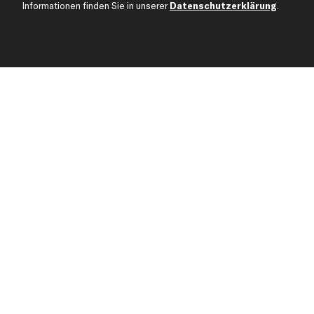
Informationen finden Sie in unserer
Datenschutzerklärung
.
Über kfzteile24
Kundenservice
Über uns
Zahlung
business
plus
Versandinfo
Corporate Webseite
Retoure & Gewährleistu
Partnerprogramm
Austauschartikel
Werkstätten/Filialen
Häufige Fragen
Karriere
Automagazin
Bewertungen
Unsere Marken
Unsere App
Beliebte Autos
Gutscheine
Jetzt APP Downloaden
kfzteile24 Newsletter