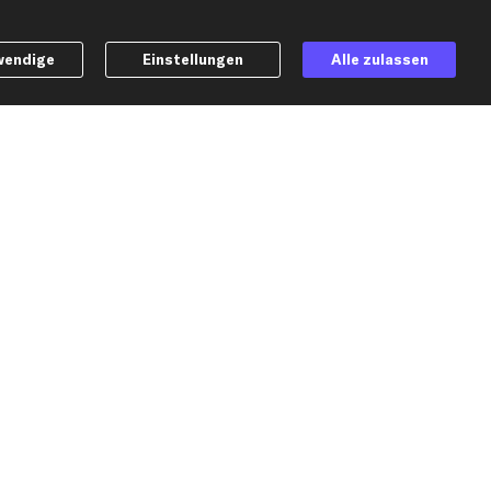
e
Top Automarken
wendige
Einstellungen
Alle zulassen
Audi Ersatzteile
BMW Ersatzteile
Ford Ersatzteile
Mercedes-Benz Ersatzteile
Opel Ersatzteile
Peugeot Ersatzteile
Renault Ersatzteile
Seat Ersatzteile
Skoda Ersatzteile
er
VW Ersatzteile
Social Media
h möchte über aktuelle Vorteile und Angebote im Shop informiert werden und