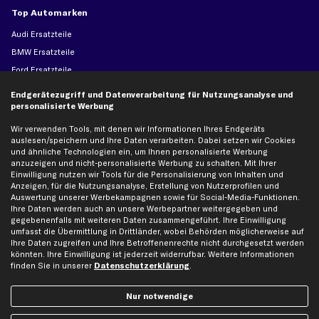
Top Automarken
Audi Ersatzteile
BMW Ersatzteile
Ford Ersatzteile
Mercedes-Benz Ersatzteile
Endgerätezugriff und Datenverarbeitung für Nutzungsanalyse und
Opel Ersatzteile
personalisierte Werbung
Peugeot Ersatzteile
Wir verwenden Tools, mit denen wir Informationen Ihres Endgeräts
auslesen/speichern und Ihre Daten verarbeiten. Dabei setzen wir Cookies
Renault Ersatzteile
und ähnliche Technologien ein, um Ihnen personalisierte Werbung
Seat Ersatzteile
anzuzeigen und nicht-personalisierte Werbung zu schalten. Mit Ihrer
Einwilligung nutzen wir Tools für die Personalisierung von Inhalten und
Skoda Ersatzteile
Anzeigen, für die Nutzungsanalyse, Erstellung von Nutzerprofilen und
VW Ersatzteile
Auswertung unserer Werbekampagnen sowie für Social-Media-Funktionen.
Ihre Daten werden auch an unsere Werbepartner weitergegeben und
gegebenenfalls mit weiteren Daten zusammengeführt. Ihre Einwilligung
Social Media
umfasst die Übermittlung in Drittländer, wobei Behörden möglicherweise auf
Ihre Daten zugreifen und Ihre Betroffenenrechte nicht durchgesetzt werden
könnten. Ihre Einwilligung ist jederzeit widerrufbar. Weitere Informationen
finden Sie in unserer
Datenschutzerklärung
.
Jetzt APP Downloaden
Nur notwendige