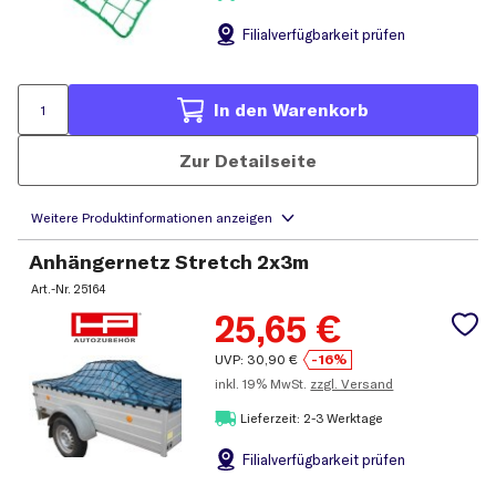
Filial
verfügbarkeit prüfen
In den Warenkorb
Zur Detailseite
Anhängernetz Stretch 2x3m
Art.-Nr.
25164
25,65
€
UVP:
30,90
€
-16%
inkl.
19% MwSt.
zzgl. Versand
Lieferzeit: 2-3 Werktage
Filial
verfügbarkeit prüfen