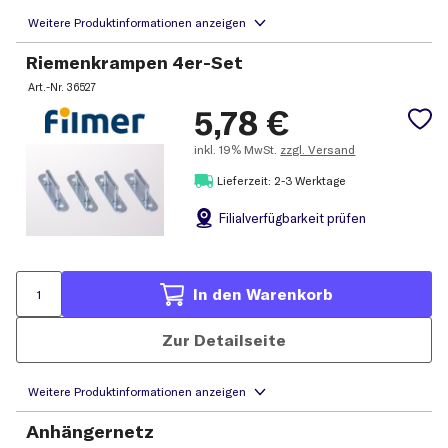
Riemenkrampen 4er-Set
Art.-Nr.
36527
5,78
€
inkl.
19% MwSt.
zzgl. Versand
Lieferzeit: 2-3 Werktage
Filial
verfügbarkeit prüfen
In den Warenkorb
Zur Detailseite
Anhängernetz