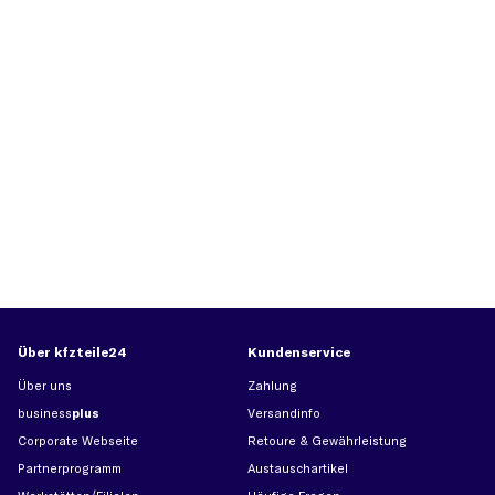
Über kfzteile24
Kundenservice
Über uns
Zahlung
business
plus
Versandinfo
Corporate Webseite
Retoure & Gewährleistung
Partnerprogramm
Austauschartikel