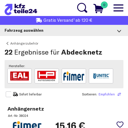
0
1
Gratis
Versand
ab 120 €
Fahrzeug auswählen
Anhängerzubehör
22
Ergebnisse für
Abdecknetz
Hersteller:
Sortieren:
Empfohlen
Sortieren
Sofort lieferbar
Anhängernetz
Art.-Nr.
38024
15,16
€