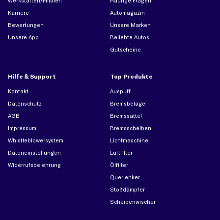
Werkstätten/Filialen
Häufige Fragen
Karriere
Automagazin
Bewertungen
Unsere Marken
Unsere App
Beliebte Autos
Gutscheine
Hilfe & Support
Top Produkte
Kontakt
Auspuff
Datenschutz
Bremsbeläge
AGB
Bremssattel
Impressum
Bremsscheiben
Whistleblowersystem
Lichtmaschine
Dateneinstellungen
Luftfilter
Widerrufsbelehrung
Ölfilter
Querlenker
Stoßdämpfer
Scheibenwischer