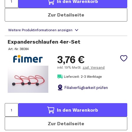
In den Warenkorb
Zur Detailseite
Expanderschlaufen 4er-Set
Art.-Nr.
38084
3,76
€
inkl.
19% MwSt.
zzgl. Versand
Lieferzeit: 2-3 Werktage
Filial
verfügbarkeit prüfen
In den Warenkorb
Zur Detailseite