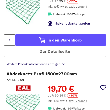
UVP:
20,95
€
-22%
inkl.
19% MwSt.
zzgl. Versand
Lieferzeit: 3-5 Werktage
Filial
verfügbarkeit prüfen
In den Warenkorb
Zur Detailseite
Abdecknetz Profi 1500x2700mm
Art.-Nr.
10501
19,70
€
UVP:
30,95
€
-36%
inkl.
19% MwSt.
zzgl. Versand
Lieferzeit: 3-5 Werktage