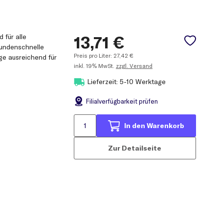
 für alle
13,71
€
kundenschnelle
Preis pro Liter:
27,42
€
ge ausreichend für
inkl.
19% MwSt.
zzgl. Versand
Lieferzeit: 5-10 Werktage
Filial
verfügbarkeit prüfen
In den Warenkorb
Zur Detailseite