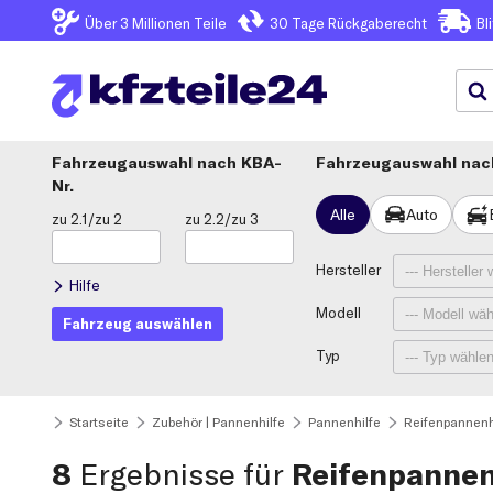
Über 3
Millionen Teile
30 Tage
Rückgaberecht
Bl
Fahrzeugauswahl
KBA-
Fahrzeugauswahl nach
Nr.
Alle
Auto
zu 2.1/zu 2
zu 2.2/zu 3
Hersteller
Hilfe
Modell
Fahrzeug auswählen
Typ
Startseite
Zubehör | Pannenhilfe
Pannenhilfe
Reifenpannenh
8
Ergebnisse für
Reifenpannen