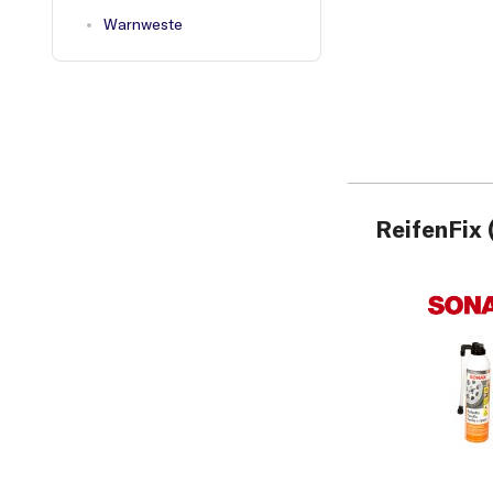
Warnweste
ReifenFix 