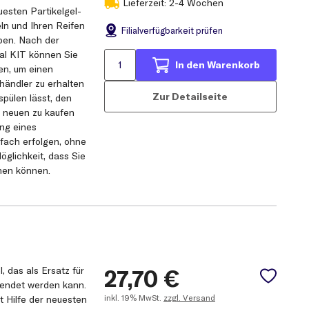
Lieferzeit: 2-4 Wochen
uesten Partikelgel-
ln und Ihren Reifen
Filial
verfügbarkeit prüfen
pen. Nach der
l KIT können Sie
In den Warenkorb
en, um einen
händler zu erhalten
Zur Detailseite
spülen lässt, den
n neuen zu kaufen
ng eines
fach erfolgen, ohne
glichkeit, dass Sie
men können.
 das als Ersatz für
27,70
€
rwendet werden kann.
inkl.
19% MwSt.
zzgl. Versand
 Hilfe der neuesten