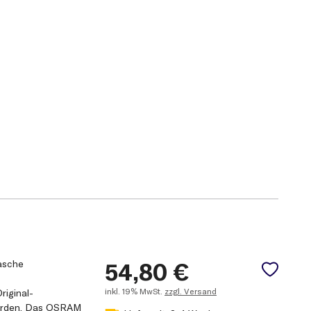
asche
54,80
€
inkl.
19% MwSt.
zzgl. Versand
riginal-
 werden. Das OSRAM