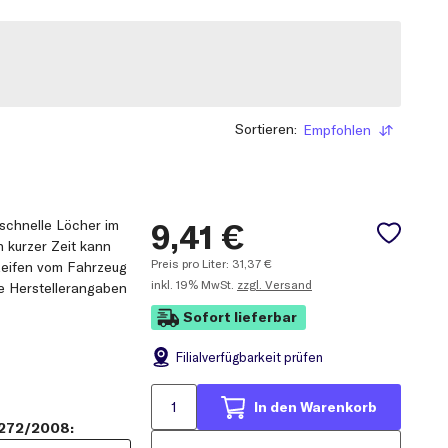
Sortieren:
Empfohlen
Sortieren
schnelle Löcher im
9,41
€
 kurzer Zeit kann
Preis pro Liter:
31,37
€
 Reifen vom Fahrzeug
inkl.
19% MwSt.
zzgl. Versand
e Herstellerangaben
Sofort lieferbar
Filial
verfügbarkeit prüfen
In den Warenkorb
1272/2008: