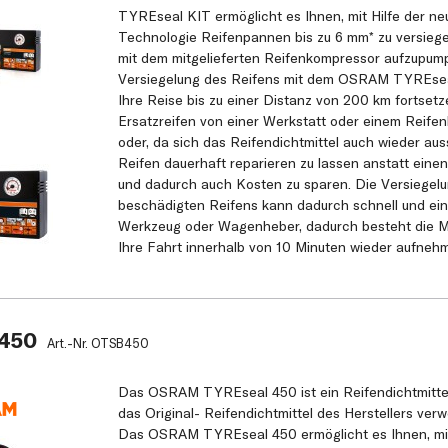
TYREseal KIT ermöglicht es Ihnen, mit Hilfe der ne
Technologie Reifenpannen bis zu 6 mm* zu versiege
mit dem mitgelieferten Reifenkompressor aufzupum
Versiegelung des Reifens mit dem OSRAM TYREsea
Ihre Reise bis zu einer Distanz von 200 km fortsetz
Ersatzreifen von einer Werkstatt oder einem Reifen
oder, da sich das Reifendichtmittel auch wieder aus
Reifen dauerhaft reparieren zu lassen anstatt eine
und dadurch auch Kosten zu sparen. Die Versiegelu
beschädigten Reifens kann dadurch schnell und ein
Werkzeug oder Wagenheber, dadurch besteht die Mö
Ihre Fahrt innerhalb von 10 Minuten wieder aufneh
 450
Art.-Nr.
OTSB450
Das OSRAM TYREseal 450 ist ein Reifendichtmittel,
das Original- Reifendichtmittel des Herstellers ve
Das OSRAM TYREseal 450 ermöglicht es Ihnen, mit