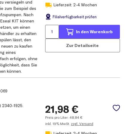
zu versiegeln und
Lieferzeit: 2-4 Wochen
ie zum Beispiel des
ufzupumpen. Nach
Filial
verfügbarkeit prüfen
Eseal KIT können
setzen, um einen
In den Warenkorb
händler zu erhalten
spülen lässt, den
Zur Detailseite
n neuen zu kaufen
ng eines
fach erfolgen, ohne
glichkeit, dass Sie
men können.
1069
et 2340-1925.
21,98
€
Preis pro Liter:
48,84
€
inkl.
19% MwSt.
zzgl. Versand
Lieferzeit: 2-4 Wochen