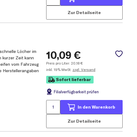
Zur Detailseite
schnelle Löcher im
10,09
€
 kurzer Zeit kann
Preis pro Liter:
20,18
€
 Reifen vom Fahrzeug
inkl.
19% MwSt.
zzgl. Versand
e Herstellerangaben
Sofort lieferbar
Filial
verfügbarkeit prüfen
In den Warenkorb
Zur Detailseite