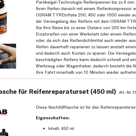
Partikelgel-Technologie Reifenpannen bis zu 6 mm 
Ihren Reifen danach mit einem Reifenkompressor w
OSRAM TYREinflate 200, 450 oder 1000 wieder a
der Versiegelung des Reifens mit dem OSRAM TYR
Sie Ihre Reise bis zu einer Distanz von 200 km fort
Ersatzreifen von einer Werkstatt oder einem Reifen
oder, da sich das Reifendichtmittel auch wieder aus
Reifen dauerhaft reparieren zu lassen anstatt eine
und dadurch auch Kosten zu sparen. Die Versiegelu
beschädigten Reifens kann dadurch schnell und ein
Werkzeug oder Wagenheber, dadurch besteht die Mö
Ihre Fahrt innerhalb von 10 Minuten wieder aufneh
asche für Reifenreparaturset (450 ml)
Art.-Nr.
2
Diese Nachfüllflasche ist für das Reifenreparaturs
Eigenschaften:
Inhalt: 450 ml