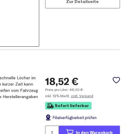
Zur Detailseite
schnelle Löcher im
18,52
€
 kurzer Zeit kann
Preis pro Liter:
46,30
€
 Reifen vom Fahrzeug
inkl.
19% MwSt.
zzgl. Versand
e Herstellerangaben
Sofort lieferbar
Filial
verfügbarkeit prüfen
In den Warenkorb