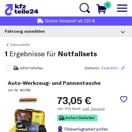
0
1
Gratis
Versand
ab 120 €
Fahrzeug auswählen
Pannenhilfe
1
Ergebnisse für
Notfallsets
Sortieren:
Empfohlen
Sortieren
Sofort lieferbar
Auto-Werkzeug- und Pannentasche
Art.-Nr.
M01782
73,05
€
inkl.
19% MwSt.
zzgl. Versand
Sofort lieferbar
Filial
verfügbarkeit prüfen