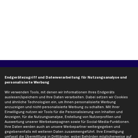
Über kfzteile24
Kundenservice
Endgerätezugriff und Datenverarbeitung für Nutzungsanalyse und
Über uns
Zahlung
personalisierte Werbung
business
plus
Versandinfo
Wir verwenden Tools, mit denen wir Informationen Ihres Endgeräts
Corporate Webseite
Retoure & Gewährleistung
auslesen/speichern und Ihre Daten verarbeiten. Dabei setzen wir Cookies
und ähnliche Technologien ein, um Ihnen personalisierte Werbung
Partnerprogramm
Austauschartikel
anzuzeigen und nicht-personalisierte Werbung zu schalten. Mit Ihrer
Einwilligung nutzen wir Tools für die Personalisierung von Inhalten und
Werkstätten/Filialen
Häufige Fragen
Anzeigen, für die Nutzungsanalyse, Erstellung von Nutzerprofilen und
Karriere
Automagazin
Auswertung unserer Werbekampagnen sowie für Social-Media-Funktionen.
Ihre Daten werden auch an unsere Werbepartner weitergegeben und
Bewertungen
Unsere Marken
gegebenenfalls mit weiteren Daten zusammengeführt. Ihre Einwilligung
Unsere App
Beliebte Autos
umfasst die Übermittlung in Drittländer, wobei Behörden möglicherweise auf