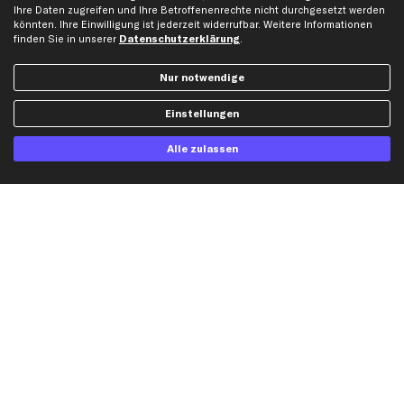
Ihre Daten zugreifen und Ihre Betroffenenrechte nicht durchgesetzt werden
Gutscheine
könnten. Ihre Einwilligung ist jederzeit widerrufbar. Weitere Informationen
finden Sie in unserer
Datenschutzerklärung
.
Hilfe & Support
Top Produkte
Nur notwendige
Kontakt
Auspuff
Einstellungen
Datenschutz
Bremsbeläge
AGB
Bremssattel
Alle zulassen
Impressum
Bremsscheiben
Whistleblowersystem
Lichtmaschine
Dateneinstellungen
Luftfilter
Widerrufsbelehrung
Ölfilter
Querlenker
Stoßdämpfer
Scheibenwischer
Top Automarken
Audi Ersatzteile
BMW Ersatzteile