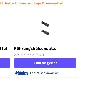
EL Astra F Bremsanlage Bremssattel
ttel
Führungshülsensatz,
Bremssattel
Art.-Nr. 1440-19821
Zum Angebot
Fahrzeug auswählen