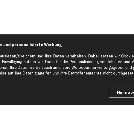
e und personalisierte Werbung
auslesen/speichern und Ihre Daten verarbeiten. Dabei setzen wir Cookie
 Einwilligung nutzen wir Tools für die Personalisierung von Inhalten und 
en. Ihre Daten werden auch an unsere Werbepartner weitergegeben und ge
Hilfe & Support
Top Produkt
se auf Ihre Daten zugreifen und Ihre Betroffenenrechte nicht durchgesetzt
Kontakt
Auspuff
Datenschutz
Bremsbeläge
Nur not
ng
AGB
Bremssattel
Impressum
Bremsscheiben
Whistleblowersystem
Lichtmaschine
Dateneinstellungen
Luftfilter
Widerrufsbelehrung
Ölfilter
Querlenker