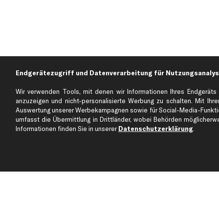
Endgerätezugriff und Datenverarbeitung für Nutzungsanalys
Wir verwenden Tools, mit denen wir Informationen Ihres Endgeräts 
anzuzeigen und nicht-personalisierte Werbung zu schalten. Mit Ihrer
Auswertung unserer Werbekampagnen sowie für Social-Media-Funktion
Über kfzteile24
Kundenservice
umfasst die Übermittlung in Drittländer, wobei Behörden möglicherwei
Über uns
Zahlung
Informationen finden Sie in unserer
Datenschutzerklärung
.
business
plus
Versandinfo
Corporate Webseite
Retoure & Gewährleistu
Partnerprogramm
Austauschartikel
Werkstätten/Filialen
Häufige Fragen
Karriere
Automagazin
Bewertungen
Unsere Marken
Unsere App
Beliebte Autos