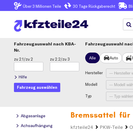
Über 3
Millionen Teile
30 Tage
Rückgaberecht
Bl
Fahrzeugauswahl
KBA-
Fahrzeugauswahl nach
Nr.
Alle
Auto
zu 2.1/zu 2
zu 2.2/zu 3
Hersteller
Hilfe
Modell
Fahrzeug auswählen
Typ
Bremssattel für
Abgasanlage
Achsaufhängung
kfzteile24
PKW-Teile
O