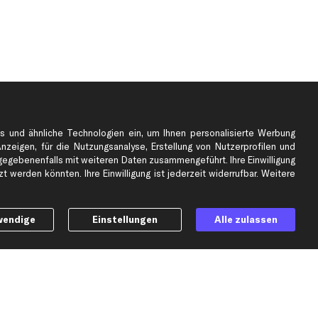
s und ähnliche Technologien ein, um Ihnen personalisierte Werbung
Anzeigen, für die Nutzungsanalyse, Erstellung von Nutzerprofilen und
gebenenfalls mit weiteren Daten zusammengeführt. Ihre Einwilligung
e
Top Automarken
 werden könnten. Ihre Einwilligung ist jederzeit widerrufbar. Weitere
Audi Ersatzteile
BMW Ersatzteile
wendige
Einstellungen
Alle zulassen
Ford Ersatzteile
Mercedes-Benz Ersatzteile
Opel Ersatzteile
Peugeot Ersatzteile
Renault Ersatzteile
Seat Ersatzteile