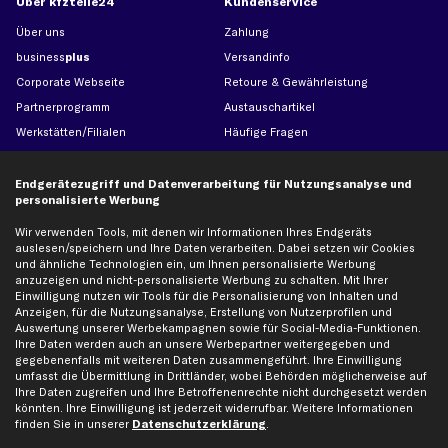
Über kfzteile24
Kundenservice
Über uns
Zahlung
business
plus
Versandinfo
Corporate Webseite
Retoure & Gewährleistung
Partnerprogramm
Austauschartikel
Werkstätten/Filialen
Häufige Fragen
Karriere
Automagazin
Bewertungen
Unsere Marken
Endgerätezugriff und Datenverarbeitung für Nutzungsanalyse und
personalisierte Werbung
Unsere App
Beliebte Autos
Gutscheine
Wir verwenden Tools, mit denen wir Informationen Ihres Endgeräts
auslesen/speichern und Ihre Daten verarbeiten. Dabei setzen wir Cookies
und ähnliche Technologien ein, um Ihnen personalisierte Werbung
anzuzeigen und nicht-personalisierte Werbung zu schalten. Mit Ihrer
Hilfe & Support
Top Produkte
Einwilligung nutzen wir Tools für die Personalisierung von Inhalten und
Anzeigen, für die Nutzungsanalyse, Erstellung von Nutzerprofilen und
Kontakt
Auspuff
Auswertung unserer Werbekampagnen sowie für Social-Media-Funktionen.
Datenschutz
Bremsbeläge
Ihre Daten werden auch an unsere Werbepartner weitergegeben und
gegebenenfalls mit weiteren Daten zusammengeführt. Ihre Einwilligung
AGB
Bremssattel
umfasst die Übermittlung in Drittländer, wobei Behörden möglicherweise auf
Impressum
Bremsscheiben
Ihre Daten zugreifen und Ihre Betroffenenrechte nicht durchgesetzt werden
könnten. Ihre Einwilligung ist jederzeit widerrufbar. Weitere Informationen
Whistleblowersystem
Lichtmaschine
finden Sie in unserer
Datenschutzerklärung
.
Dateneinstellungen
Luftfilter