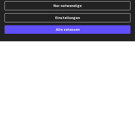
Widerrufsbelehrung
Ölfilter
Nur notwendige
Querlenker
Einstellungen
Stoßdämpfer
Scheibenwischer
Alle zulassen
Top Automarken
Audi Ersatzteile
BMW Ersatzteile
Ford Ersatzteile
Mercedes-Benz Ersatzteile
Opel Ersatzteile
Peugeot Ersatzteile
Renault Ersatzteile
Seat Ersatzteile
Skoda Ersatzteile
VW Ersatzteile