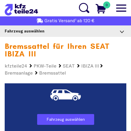
0
1
Gratis
Versand
ab 120 €
Fahrzeug auswählen
Bremssattel für Ihren
SEAT
IBIZA III
kfzteile24
PKW-Teile
SEAT
IBIZA III
Bremsanlage
Bremssattel
Fahrzeug auswählen