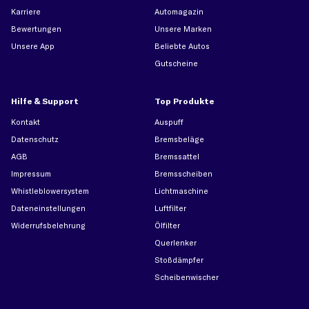
Karriere
Automagazin
Bewertungen
Unsere Marken
Unsere App
Beliebte Autos
Gutscheine
Hilfe & Support
Top Produkte
Kontakt
Auspuff
Datenschutz
Bremsbeläge
AGB
Bremssattel
Impressum
Bremsscheiben
Whistleblowersystem
Lichtmaschine
Dateneinstellungen
Luftfilter
Widerrufsbelehrung
Ölfilter
Querlenker
Stoßdämpfer
Scheibenwischer