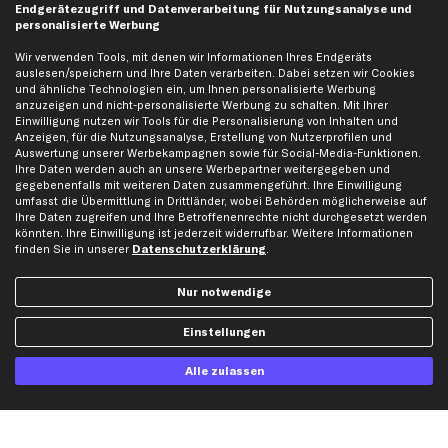
Endgerätezugriff und Datenverarbeitung für Nutzungsanalyse und
personalisierte Werbung
kfzteile24 Newsletter
Wir verwenden Tools, mit denen wir Informationen Ihres Endgeräts
auslesen/speichern und Ihre Daten verarbeiten. Dabei setzen wir Cookies
Alle Angebote, Rabatte & Specials.
und ähnliche Technologien ein, um Ihnen personalisierte Werbung
anzuzeigen und nicht-personalisierte Werbung zu schalten. Mit Ihrer
Einwilligung nutzen wir Tools für die Personalisierung von Inhalten und
Anzeigen, für die Nutzungsanalyse, Erstellung von Nutzerprofilen und
Ich möchte über aktuelle Vorteile und Angebote im Shop informiert werden und
Auswertung unserer Werbekampagnen sowie für Social-Media-Funktionen.
willige in die
Datenschutzerklärung
ein. Eine Abmeldung ist jederzeit möglich.
Ihre Daten werden auch an unsere Werbepartner weitergegeben und
gegebenenfalls mit weiteren Daten zusammengeführt. Ihre Einwilligung
umfasst die Übermittlung in Drittländer, wobei Behörden möglicherweise auf
Ihre Daten zugreifen und Ihre Betroffenenrechte nicht durchgesetzt werden
Zahlungsarten
könnten. Ihre Einwilligung ist jederzeit widerrufbar. Weitere Informationen
finden Sie in unserer
Datenschutzerklärung
.
Kreditkarte
Rechnung
Lastschrift
Nur notwendige
Einstellungen
Vorkasse
Alle zulassen
Versand