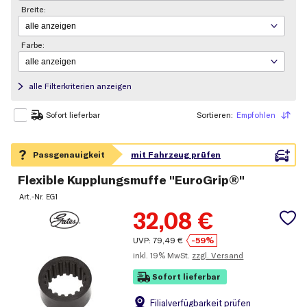
Breite:
Farbe:
alle Filterkriterien anzeigen
Sortieren:
Empfohlen
Sortieren
Sofort lieferbar
Flexible Kupplungsmuffe "EuroGrip®"
Art.-Nr.
EG1
32,08
€
UVP:
79,49
€
-59%
inkl.
19% MwSt.
zzgl. Versand
Sofort lieferbar
Filial
verfügbarkeit prüfen