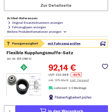
Zur Detailseite
Artikel-Referenzen:
Original-Ersatzteilnummern anzeigen
Fahrzeugtypen anzeigen
Flexible Kupplungsmuffe-Satz
Art.-Nr.
535 0186 10
92,14
€
UVP:
230,98
€
-60%
inkl.
19% MwSt.
zzgl. Versand
Lieferzeit: 2-3 Werktage
Filial
verfügbarkeit prüfen
In den Warenkorb