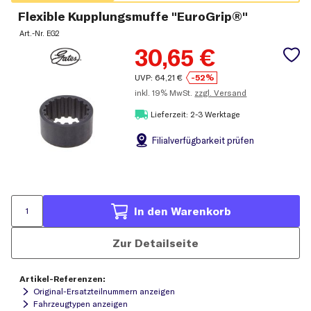
Flexible Kupplungsmuffe "EuroGrip®"
Art.-Nr.
EG2
30,65
€
UVP:
64,21
€
-52%
inkl.
19% MwSt.
zzgl. Versand
Lieferzeit: 2-3 Werktage
Filial
verfügbarkeit prüfen
In den Warenkorb
Zur Detailseite
Artikel-Referenzen:
Original-Ersatzteilnummern anzeigen
Fahrzeugtypen anzeigen