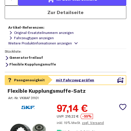
Zur Detailseite
Artikel-Referenzen:
Original-Ersatzteilnummern anzeigen
Fahrzeugtypen anzeigen
Stückliste:
Generatorfreilauf
Flexible Kupplungsmuffe
Flexible Kupplungsmuffe-Satz
Art.-Nr.
VKMAF 31101
97,14
€
UVP:
216,22
€
-55%
inkl.
19% MwSt.
zzgl. Versand