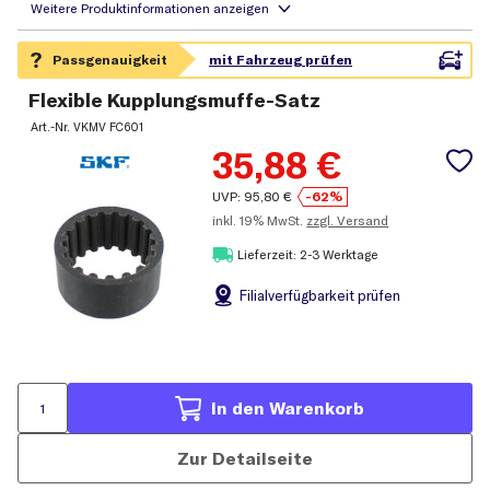
Flexible Kupplungsmuffe-Satz
Art.-Nr.
VKMV FC601
35,88
€
UVP:
95,80
€
-62%
inkl.
19% MwSt.
zzgl. Versand
Lieferzeit: 2-3 Werktage
Filial
verfügbarkeit prüfen
In den Warenkorb
Zur Detailseite