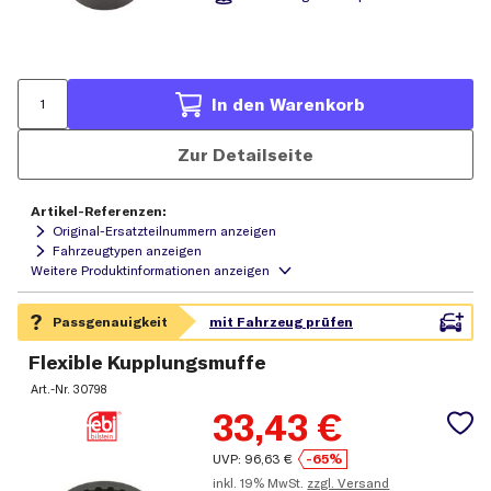
In den Warenkorb
Zur Detailseite
Artikel-Referenzen:
Original-Ersatzteilnummern anzeigen
Fahrzeugtypen anzeigen
Flexible Kupplungsmuffe
Art.-Nr.
30798
33,43
€
UVP:
96,63
€
-65%
inkl.
19% MwSt.
zzgl. Versand