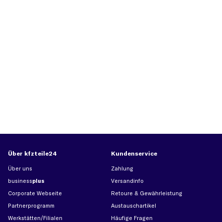
Über kfzteile24
Kundenservice
Über uns
Zahlung
business
plus
Versandinfo
Corporate Webseite
Retoure & Gewährleistung
Partnerprogramm
Austauschartikel
Werkstätten/Filialen
Häufige Fragen