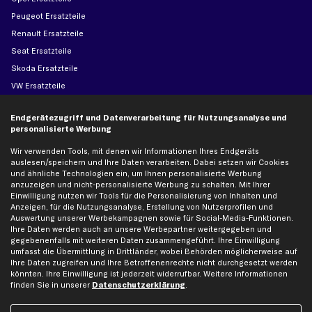
Peugeot Ersatzteile
Renault Ersatzteile
Seat Ersatzteile
Skoda Ersatzteile
VW Ersatzteile
Endgerätezugriff und Datenverarbeitung für Nutzungsanalyse und
Social Media
personalisierte Werbung
Wir verwenden Tools, mit denen wir Informationen Ihres Endgeräts
auslesen/speichern und Ihre Daten verarbeiten. Dabei setzen wir Cookies
und ähnliche Technologien ein, um Ihnen personalisierte Werbung
Jetzt APP Downloaden
anzuzeigen und nicht-personalisierte Werbung zu schalten. Mit Ihrer
Einwilligung nutzen wir Tools für die Personalisierung von Inhalten und
Anzeigen, für die Nutzungsanalyse, Erstellung von Nutzerprofilen und
Auswertung unserer Werbekampagnen sowie für Social-Media-Funktionen.
Ihre Daten werden auch an unsere Werbepartner weitergegeben und
gegebenenfalls mit weiteren Daten zusammengeführt. Ihre Einwilligung
kfzteile24 Newsletter
umfasst die Übermittlung in Drittländer, wobei Behörden möglicherweise auf
Ihre Daten zugreifen und Ihre Betroffenenrechte nicht durchgesetzt werden
Alle Angebote, Rabatte & Specials.
könnten. Ihre Einwilligung ist jederzeit widerrufbar. Weitere Informationen
finden Sie in unserer
Datenschutzerklärung
.