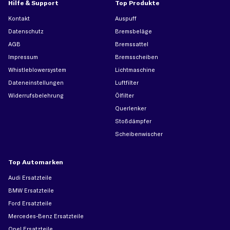
Hilfe & Support
Top Produkte
Kontakt
Auspuff
Datenschutz
Bremsbeläge
AGB
Bremssattel
Impressum
Bremsscheiben
Whistleblowersystem
Lichtmaschine
Dateneinstellungen
Luftfilter
Widerrufsbelehrung
Ölfilter
Querlenker
Stoßdämpfer
Scheibenwischer
Top Automarken
Audi Ersatzteile
BMW Ersatzteile
Ford Ersatzteile
Mercedes-Benz Ersatzteile
Opel Ersatzteile