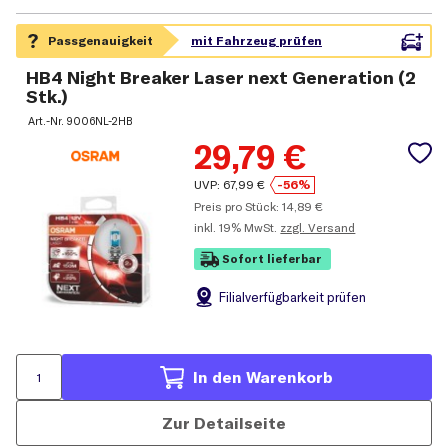
HB4 Night Breaker Laser next Generation (2
Stk.)
Art.-Nr.
9006NL-2HB
29,79
€
UVP:
67,99
€
-56%
Preis pro Stück:
14,89
€
inkl.
19% MwSt.
zzgl. Versand
Sofort lieferbar
Filial
verfügbarkeit prüfen
In den Warenkorb
Zur Detailseite