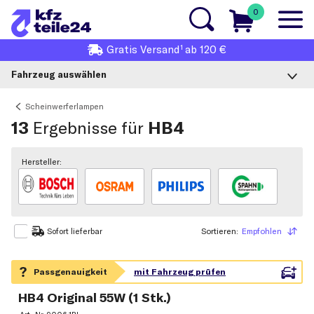
0
1
Gratis
Versand
ab 120 €
Fahrzeug auswählen
Scheinwerferlampen
13
Ergebnisse für
HB4
Hersteller:
Sortieren:
Empfohlen
Sortieren
Sofort lieferbar
HB4 Original 55W (1 Stk.)