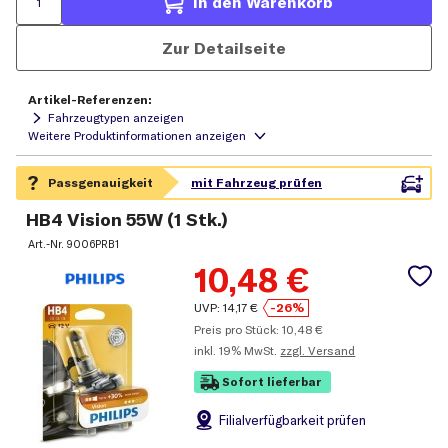
In den Warenkorb
Zur Detailseite
Artikel-Referenzen:
Fahrzeugtypen anzeigen
HB4 Vision 55W (1 Stk.)
Art.-Nr.
9006PRB1
10,48
€
UVP:
14,17
€
-26%
Preis pro Stück:
10,48
€
inkl.
19% MwSt.
zzgl. Versand
Sofort lieferbar
Filial
verfügbarkeit prüfen