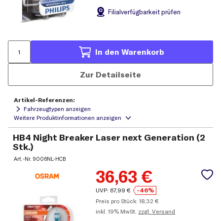
Filial
verfügbarkeit prüfen
In den Warenkorb
Zur Detailseite
Artikel-Referenzen:
Fahrzeugtypen anzeigen
HB4 Night Breaker Laser next Generation (2
Stk.)
Art.-Nr.
9006NL-HCB
36,63
€
UVP:
67,99
€
-46%
Preis pro Stück:
18,32
€
inkl.
19% MwSt.
zzgl. Versand