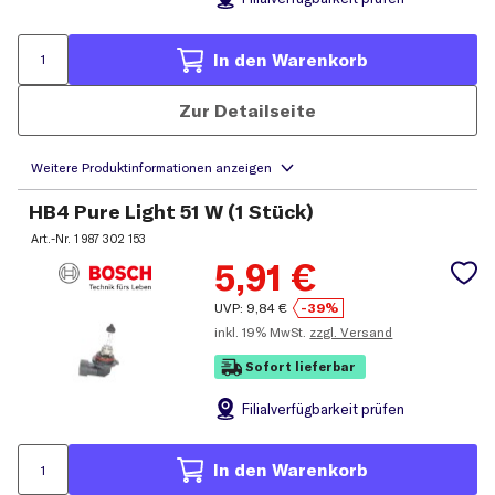
In den Warenkorb
Zur Detailseite
HB4 Pure Light 51 W (1 Stück)
Art.-Nr.
1 987 302 153
5,91
€
UVP:
9,84
€
-39%
inkl.
19% MwSt.
zzgl. Versand
Sofort lieferbar
Filial
verfügbarkeit prüfen
In den Warenkorb