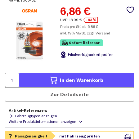
Art.-Nr.
9006-1BL
6,86
€
UVP:
18,99
€
-63%
Preis pro Stück:
6,86
€
inkl.
19% MwSt.
zzgl. Versand
Sofort lieferbar
Filial
verfügbarkeit prüfen
In den Warenkorb
Zur Detailseite
Artikel-Referenzen:
Fahrzeugtypen anzeigen