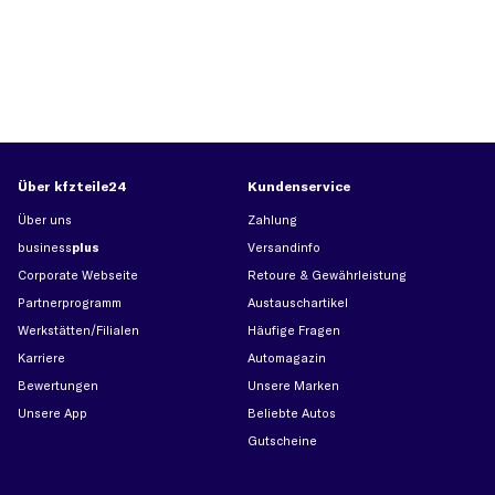
Über kfzteile24
Kundenservice
Über uns
Zahlung
business
plus
Versandinfo
Corporate Webseite
Retoure & Gewährleistung
Partnerprogramm
Austauschartikel
Werkstätten/Filialen
Häufige Fragen
Karriere
Automagazin
Bewertungen
Unsere Marken
Unsere App
Beliebte Autos
Gutscheine