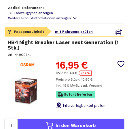
Artikel-Referenzen:
Fahrzeugtypen anzeigen
HB4 Night Breaker Laser next Generation (1
Stk.)
Art.-Nr.
9006NL
16,95
€
UVP:
35,49
€
-52%
Preis pro Stück:
16,95
€
inkl.
19% MwSt.
zzgl. Versand
Sofort lieferbar
Filial
verfügbarkeit prüfen
In den Warenkorb