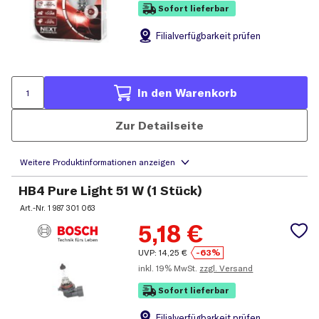
Sofort lieferbar
Filial
verfügbarkeit prüfen
In den Warenkorb
Zur Detailseite
HB4 Pure Light 51 W (1 Stück)
Art.-Nr.
1 987 301 063
5,18
€
UVP:
14,25
€
-63%
inkl.
19% MwSt.
zzgl. Versand
Sofort lieferbar
Filial
verfügbarkeit prüfen