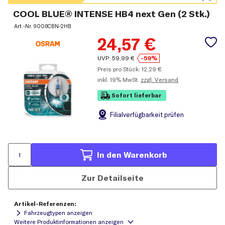
COOL BLUE® INTENSE HB4 next Gen (2 Stk.)
Art.-Nr.
9006CBN-2HB
24,57
€
UVP:
59,99
€
-59%
Preis pro Stück:
12,29
€
inkl.
19% MwSt.
zzgl. Versand
Sofort lieferbar
Filial
verfügbarkeit prüfen
In den Warenkorb
Zur Detailseite
Artikel-Referenzen:
Fahrzeugtypen anzeigen