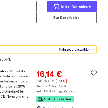
In den Warenkorb
Zur Detailseite
9005NL
ion HB3 ist die
16,14
€
nk der innovativen
UVP:
35,49
€
-54%
werferlampen bis zu
l und bis zu 20%
Preis pro Stück:
16,14
€
eststandard) für
inkl.
19% MwSt.
zzgl. Versand
ECE-Norm und sind
Sofort lieferbar