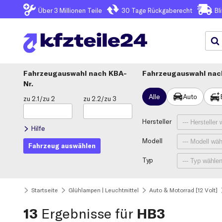
Über 3
Millionen Teile
30 Tage
Rückgaberecht
Bl
Fahrzeugauswahl
KBA-
Fahrzeugauswahl nach
Nr.
Alle
Auto
zu 2.1/zu 2
zu 2.2/zu 3
Hersteller
Hilfe
Modell
Fahrzeug auswählen
Typ
Startseite
Glühlampen | Leuchtmittel
Auto & Motorrad [12 Volt]
13
Ergebnisse für
HB3