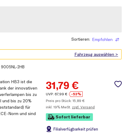
Sortieren:
Empfohlen
Sortieren
.
9005NL-2HB
ion HB3 ist die
31,79
€
nk der innovativen
UVP:
67,99
€
-53%
werferlampen bis zu
l und bis zu 20%
Preis pro Stück:
15,89
€
eststandard) für
inkl.
19% MwSt.
zzgl. Versand
ECE-Norm und sind
Sofort lieferbar
Filial
verfügbarkeit prüfen