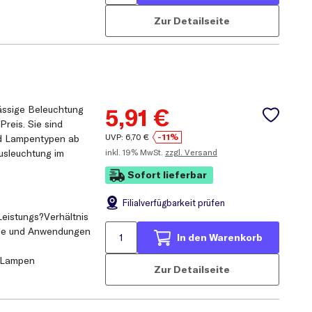
Zur Detailseite
ässige Beleuchtung
5,91
€
Preis. Sie sind
UVP:
6,70
€
-11%
und Lampentypen ab
inkl.
19% MwSt.
zzgl. Versand
ausleuchtung im
Sofort lieferbar
Filial
verfügbarkeit prüfen
eistungs?Verhältnis
elle und Anwendungen
In den Warenkorb
l-Lampen
Zur Detailseite