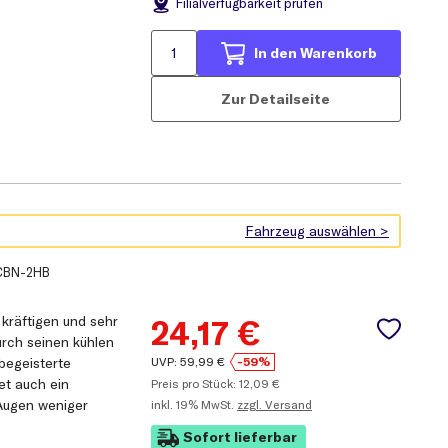
Filial
verfügbarkeit prüfen
In den Warenkorb
Zur Detailseite
CBN-2HB
 kräftigen und sehr
24,17
€
urch seinen kühlen
UVP:
59,99
€
-59%
begeisterte
et auch ein
Preis pro Stück:
12,09
€
 Augen weniger
inkl.
19% MwSt.
zzgl. Versand
Sofort lieferbar