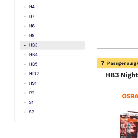
H4
H7
H8
H9
HB3
HB4
HB5
HIR2
HB3 Night 
HS1
R2
S1
S2