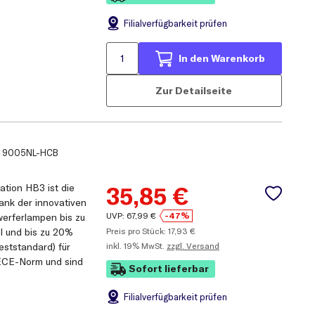
Filial
verfügbarkeit prüfen
In den Warenkorb
Zur Detailseite
.
9005NL-HCB
ion HB3 ist die
35,85
€
nk der innovativen
UVP:
67,99
€
-47%
werferlampen bis zu
l und bis zu 20%
Preis pro Stück:
17,93
€
eststandard) für
inkl.
19% MwSt.
zzgl. Versand
ECE-Norm und sind
Sofort lieferbar
Filial
verfügbarkeit prüfen