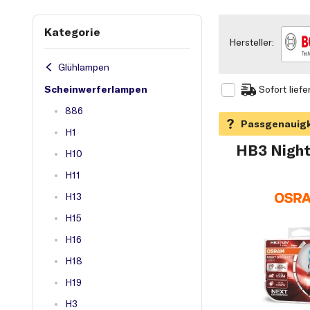
Kategorie
Hersteller:
Glühlampen
Scheinwerferlampen
Sofort liefe
886
H1
HB3 Night 
H10
H11
H13
H15
H16
H18
H19
H3