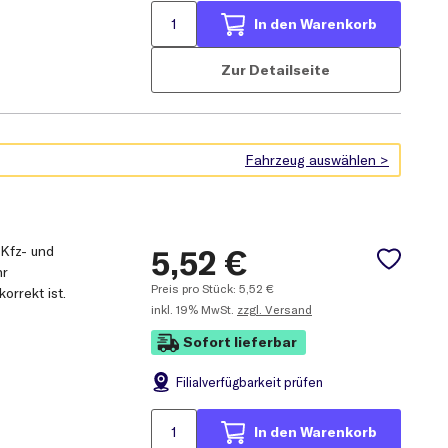
In den Warenkorb
Zur Detailseite
 Kfz- und
5,52
€
hr
Preis pro Stück:
5,52
€
orrekt ist.
inkl.
19% MwSt.
zzgl. Versand
Sofort lieferbar
Filial
verfügbarkeit prüfen
In den Warenkorb