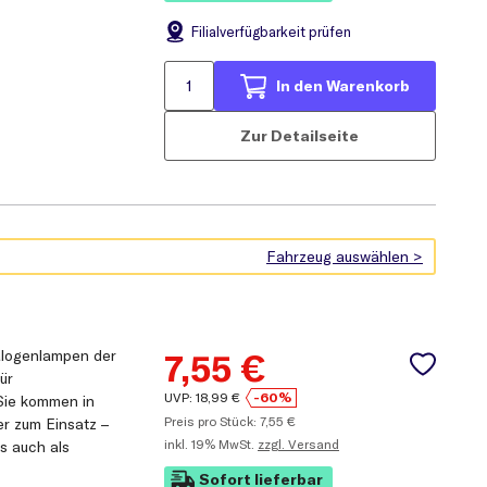
Filial
verfügbarkeit prüfen
In den Warenkorb
Zur Detailseite
Halogenlampen der
7,55
€
ür
UVP:
18,99
€
-60%
Sie kommen in
Preis pro Stück:
7,55
€
er zum Einsatz –
inkl.
19% MwSt.
zzgl. Versand
s auch als
Sofort lieferbar