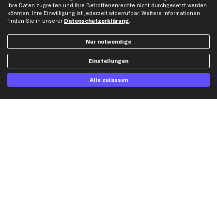
Ihre Daten zugreifen und Ihre Betroffenenrechte nicht durchgesetzt werden
Gutscheine
könnten. Ihre Einwilligung ist jederzeit widerrufbar. Weitere Informationen
finden Sie in unserer
Datenschutzerklärung
.
Hilfe & Support
Top Produkte
Nur notwendige
Kontakt
Auspuff
Einstellungen
Datenschutz
Bremsbeläge
AGB
Bremssattel
Alle zulassen
Impressum
Bremsscheiben
Whistleblowersystem
Lichtmaschine
Dateneinstellungen
Luftfilter
Widerrufsbelehrung
Ölfilter
Querlenker
Stoßdämpfer
Scheibenwischer
Top Automarken
Audi Ersatzteile
BMW Ersatzteile