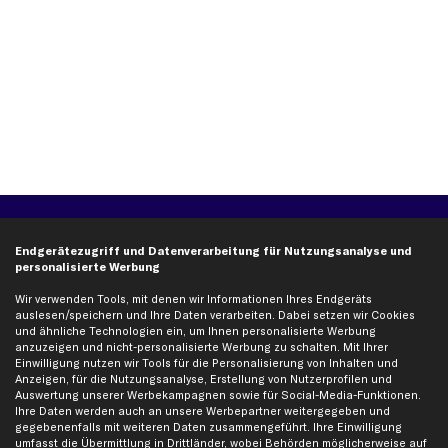
Über kfzteile24
Kundenservice
Endgerätezugriff und Datenverarbeitung für Nutzungsanalyse und
Über uns
Zahlung
personalisierte Werbung
business
plus
Versandinfo
Wir verwenden Tools, mit denen wir Informationen Ihres Endgeräts
Corporate Webseite
Retoure & Gewährleistung
auslesen/speichern und Ihre Daten verarbeiten. Dabei setzen wir Cookies
und ähnliche Technologien ein, um Ihnen personalisierte Werbung
Partnerprogramm
Austauschartikel
anzuzeigen und nicht-personalisierte Werbung zu schalten. Mit Ihrer
Einwilligung nutzen wir Tools für die Personalisierung von Inhalten und
Werkstätten/Filialen
Häufige Fragen
Anzeigen, für die Nutzungsanalyse, Erstellung von Nutzerprofilen und
Karriere
Automagazin
Auswertung unserer Werbekampagnen sowie für Social-Media-Funktionen.
Ihre Daten werden auch an unsere Werbepartner weitergegeben und
Bewertungen
Unsere Marken
gegebenenfalls mit weiteren Daten zusammengeführt. Ihre Einwilligung
Unsere App
Beliebte Autos
umfasst die Übermittlung in Drittländer, wobei Behörden möglicherweise auf