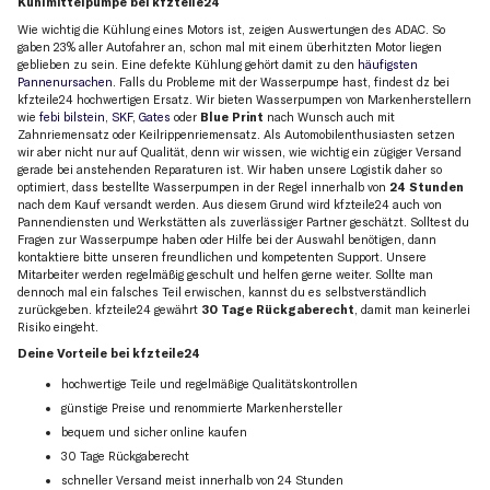
Kühlmittelpumpe bei kfzteile24
Wie wichtig die Kühlung eines Motors ist, zeigen Auswertungen des ADAC. So
gaben 23% aller Autofahrer an, schon mal mit einem überhitzten Motor liegen
geblieben zu sein. Eine defekte Kühlung gehört damit zu den
häufigsten
Pannenursachen
. Falls du Probleme mit der Wasserpumpe hast, findest dz bei
kfzteile24 hochwertigen Ersatz. Wir bieten Wasserpumpen von Markenherstellern
wie
febi bilstein
,
SKF
,
Gates
oder
Blue Print
nach Wunsch auch mit
Zahnriemensatz oder Keilrippenriemensatz. Als Automobilenthusiasten setzen
wir aber nicht nur auf Qualität, denn wir wissen, wie wichtig ein zügiger Versand
gerade bei anstehenden Reparaturen ist. Wir haben unsere Logistik daher so
optimiert, dass bestellte Wasserpumpen in der Regel innerhalb von
24 Stunden
nach dem Kauf versandt werden. Aus diesem Grund wird kfzteile24 auch von
Pannendiensten und Werkstätten als zuverlässiger Partner geschätzt. Solltest du
Fragen zur Wasserpumpe haben oder Hilfe bei der Auswahl benötigen, dann
kontaktiere bitte unseren freundlichen und kompetenten Support. Unsere
Mitarbeiter werden regelmäßig geschult und helfen gerne weiter. Sollte man
dennoch mal ein falsches Teil erwischen, kannst du es selbstverständlich
zurückgeben. kfzteile24 gewährt
30 Tage Rückgaberecht
, damit man keinerlei
Risiko eingeht.
Deine Vorteile bei kfzteile24
hochwertige Teile und regelmäßige Qualitätskontrollen
günstige Preise und renommierte Markenhersteller
bequem und sicher online kaufen
30 Tage Rückgaberecht
schneller Versand meist innerhalb von 24 Stunden