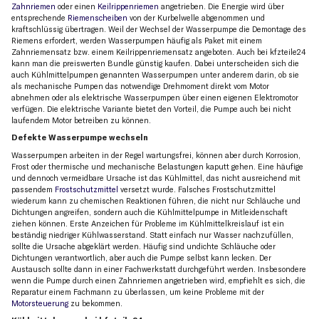
Zahnriemen
oder einen
Keilrippenriemen
angetrieben. Die Energie wird über
entsprechende
Riemenscheiben
von der Kurbelwelle abgenommen und
kraftschlüssig übertragen. Weil der Wechsel der Wasserpumpe die Demontage des
Riemens erfordert, werden Wasserpumpen häufig als Paket mit einem
Zahnriemensatz bzw. einem Keilrippenriemensatz angeboten. Auch bei kfzteile24
kann man die preiswerten Bundle günstig kaufen. Dabei unterscheiden sich die
auch Kühlmittelpumpen genannten Wasserpumpen unter anderem darin, ob sie
als mechanische Pumpen das notwendige Drehmoment direkt vom Motor
abnehmen oder als elektrische Wasserpumpen über einen eigenen Elektromotor
verfügen. Die elektrische Variante bietet den Vorteil, die Pumpe auch bei nicht
laufendem Motor betreiben zu können.
Defekte Wasserpumpe wechseln
Wasserpumpen arbeiten in der Regel wartungsfrei, können aber durch Korrosion,
Frost oder thermische und mechanische Belastungen kaputt gehen. Eine häufige
und dennoch vermeidbare Ursache ist das Kühlmittel, das nicht ausreichend mit
passendem
Frostschutzmittel
versetzt wurde. Falsches Frostschutzmittel
wiederum kann zu chemischen Reaktionen führen, die nicht nur Schläuche und
Dichtungen angreifen, sondern auch die Kühlmittelpumpe in Mitleidenschaft
ziehen können. Erste Anzeichen für Probleme im Kühlmittelkreislauf ist ein
beständig niedriger Kühlwasserstand. Statt einfach nur Wasser nachzufüllen,
sollte die Ursache abgeklärt werden. Häufig sind undichte Schläuche oder
Dichtungen verantwortlich, aber auch die Pumpe selbst kann lecken. Der
Austausch sollte dann in einer Fachwerkstatt durchgeführt werden. Insbesondere
wenn die Pumpe durch einen Zahnriemen angetrieben wird, empfiehlt es sich, die
Reparatur einem Fachmann zu überlassen, um keine Probleme mit der
Motorsteuerung
zu bekommen.