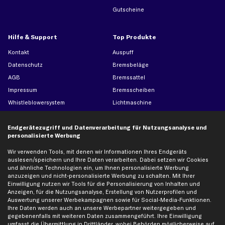
Gutscheine
Hilfe & Support
Top Produkte
Kontakt
Auspuff
Datenschutz
Bremsbeläge
AGB
Bremssattel
Impressum
Bremsscheiben
Whistleblowersystem
Lichtmaschine
Dateneinstellungen
Luftfilter
Endgerätezugriff und Datenverarbeitung für Nutzungsanalyse und
Widerrufsbelehrung
Ölfilter
personalisierte Werbung
Querlenker
Wir verwenden Tools, mit denen wir Informationen Ihres Endgeräts
Stoßdämpfer
auslesen/speichern und Ihre Daten verarbeiten. Dabei setzen wir Cookies
Scheibenwischer
und ähnliche Technologien ein, um Ihnen personalisierte Werbung
anzuzeigen und nicht-personalisierte Werbung zu schalten. Mit Ihrer
Einwilligung nutzen wir Tools für die Personalisierung von Inhalten und
Anzeigen, für die Nutzungsanalyse, Erstellung von Nutzerprofilen und
Top Automarken
Auswertung unserer Werbekampagnen sowie für Social-Media-Funktionen.
Ihre Daten werden auch an unsere Werbepartner weitergegeben und
Audi Ersatzteile
gegebenenfalls mit weiteren Daten zusammengeführt. Ihre Einwilligung
BMW Ersatzteile
umfasst die Übermittlung in Drittländer, wobei Behörden möglicherweise auf