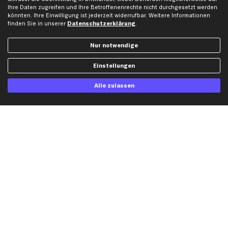
Ihre Daten zugreifen und Ihre Betroffenenrechte nicht durchgesetzt werden
Ford Ersatzteile
könnten. Ihre Einwilligung ist jederzeit widerrufbar. Weitere Informationen
Mercedes-Benz Ersatzteile
finden Sie in unserer
Datenschutzerklärung
.
Opel Ersatzteile
Nur notwendige
Peugeot Ersatzteile
Renault Ersatzteile
Einstellungen
Seat Ersatzteile
Skoda Ersatzteile
Alle zulassen
VW Ersatzteile
Social Media
Jetzt APP Downloaden
kfzteile24 Newsletter