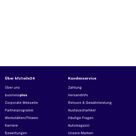
Über kfzteile24
Kundenservice
Über uns
Zahlung
business
plus
Versandinfo
Corporate Webseite
Retoure & Gewährleistung
Partnerprogramm
Austauschartikel
Werkstätten/Filialen
Häufige Fragen
Karriere
Automagazin
Bewertungen
Unsere Marken