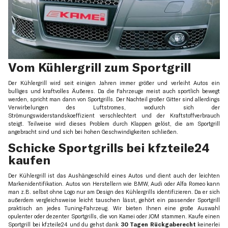
Vom Kühlergrill zum Sportgrill
Der Kühlergrill wird seit einigen Jahren immer größer und verleiht Autos ein
bulliges und kraftvolles Äußeres. Da die Fahrzeuge meist auch sportlich bewegt
werden, spricht man dann von Sportgrills. Der Nachteil großer Gitter sind allerdings
Verwirbelungen des Luftstromes, wodurch sich der
Strömungswiderstandskoeffizient verschlechtert und der Kraftstoffverbrauch
steigt. Teilweise wird dieses Problem durch Klappen gelöst, die am Sportgrill
angebracht sind und sich bei hohen Geschwindigkeiten schließen.
Schicke Sportgrills bei kfzteile24
kaufen
Der Kühlergrill ist das Aushängeschild eines Autos und dient auch der leichten
Markenidentifikation. Autos von Herstellern wie BMW, Audi oder Alfa Romeo kann
man z.B. selbst ohne Logo nur am Design des Kühlergrills identifizieren. Da er sich
außerdem vergleichsweise leicht tauschen lässt, gehört ein passender Sportgrill
praktisch an jedes Tuning-Fahrzeug. Wir bieten Ihnen eine große Auswahl
opulenter oder dezenter Sportgrills, die von Kamei oder JOM stammen. Kaufe einen
Sportgrill bei kfzteile24 und du gehst dank
30 Tagen Rückgaberecht
keinerlei