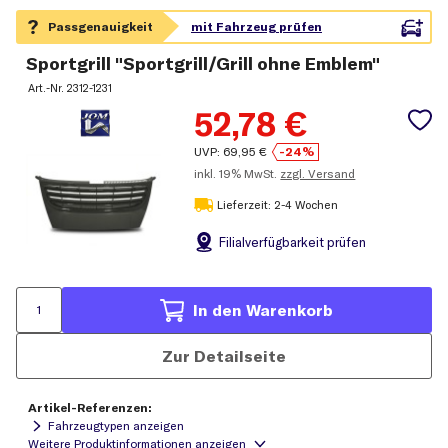
Sportgrill "Sportgrill/Grill ohne Emblem"
Art.-Nr.
2312-1231
52,78
€
UVP:
69,95
€
-24%
inkl.
19% MwSt.
zzgl. Versand
Lieferzeit: 2-4 Wochen
Filial
verfügbarkeit prüfen
In den Warenkorb
Zur Detailseite
Artikel-Referenzen:
Fahrzeugtypen anzeigen