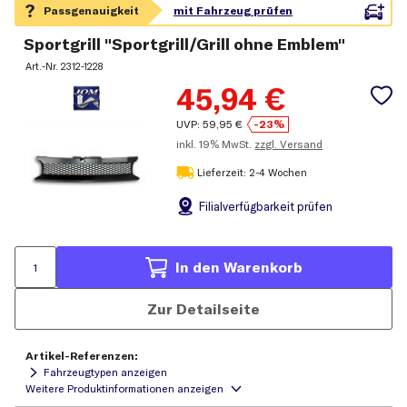
Sportgrill "Sportgrill/Grill ohne Emblem"
Art.-Nr.
2312-1228
45,94
€
UVP:
59,95
€
-23%
inkl.
19% MwSt.
zzgl. Versand
Lieferzeit: 2-4 Wochen
Filial
verfügbarkeit prüfen
In den Warenkorb
Zur Detailseite
Artikel-Referenzen:
Fahrzeugtypen anzeigen