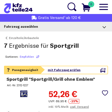
0
1
Gratis
Versand
ab 120 €
Fahrzeug auswählen
Einzelteile/Anbauteile
7
Ergebnisse für
Sportgrill
Sortieren:
Empfohlen
Sortieren
Sportgrill "Sportgrill/Grill ohne Emblem"
Art.-Nr.
2312-1227
52,26
€
UVP:
69,95
€
-25%
inkl.
19% MwSt.
zzgl. Versand