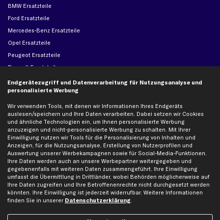
BMW Ersatzteile
Ford Ersatzteile
Mercedes-Benz Ersatzteile
Opel Ersatzteile
Peugeot Ersatzteile
Renault Ersatzteile
Seat Ersatzteile
Endgerätezugriff und Datenverarbeitung für Nutzungsanalyse und
personalisierte Werbung
Skoda Ersatzteile
VW Ersatzteile
Wir verwenden Tools, mit denen wir Informationen Ihres Endgeräts
auslesen/speichern und Ihre Daten verarbeiten. Dabei setzen wir Cookies
und ähnliche Technologien ein, um Ihnen personalisierte Werbung
Social Media
anzuzeigen und nicht-personalisierte Werbung zu schalten. Mit Ihrer
Einwilligung nutzen wir Tools für die Personalisierung von Inhalten und
Anzeigen, für die Nutzungsanalyse, Erstellung von Nutzerprofilen und
Auswertung unserer Werbekampagnen sowie für Social-Media-Funktionen.
Ihre Daten werden auch an unsere Werbepartner weitergegeben und
gegebenenfalls mit weiteren Daten zusammengeführt. Ihre Einwilligung
Jetzt APP Downloaden
umfasst die Übermittlung in Drittländer, wobei Behörden möglicherweise auf
Ihre Daten zugreifen und Ihre Betroffenenrechte nicht durchgesetzt werden
könnten. Ihre Einwilligung ist jederzeit widerrufbar. Weitere Informationen
finden Sie in unserer
Datenschutzerklärung
.