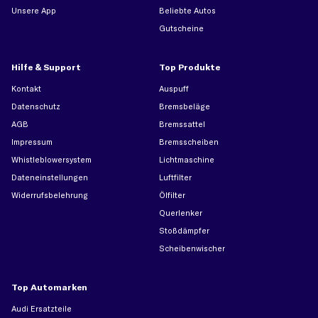
Unsere App
Beliebte Autos
Gutscheine
Hilfe & Support
Top Produkte
Kontakt
Auspuff
Datenschutz
Bremsbeläge
AGB
Bremssattel
Impressum
Bremsscheiben
Whistleblowersystem
Lichtmaschine
Dateneinstellungen
Luftfilter
Widerrufsbelehrung
Ölfilter
Querlenker
Stoßdämpfer
Scheibenwischer
Top Automarken
Audi Ersatzteile