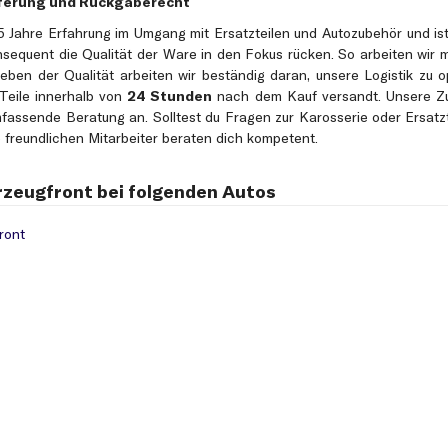
ieferung und Rückgaberecht
15 Jahre Erfahrung im Umgang mit Ersatzteilen und Autozubehör und ist
konsequent die Qualität der Ware in den Fokus rücken. So arbeiten wir
en der Qualität arbeiten wir beständig daran, unsere Logistik zu op
Teile innerhalb von
24 Stunden
nach dem Kauf versandt. Unsere Zu
umfassende Beratung an. Solltest du Fragen zur Karosserie oder Ersat
 freundlichen Mitarbeiter beraten dich kompetent.
hrzeugfront bei folgenden Autos
ront