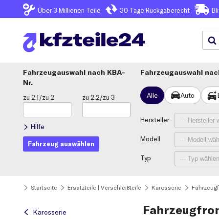
Über 3
Millionen Teile
30 Tage
Rückgaberecht
Bl
Fahrzeugauswahl
KBA-
Fahrzeugauswahl nach
Nr.
Alle
Auto
zu 2.1/zu 2
zu 2.2/zu 3
Hersteller
Hilfe
Modell
Fahrzeug auswählen
Typ
Startseite
Ersatzteile | Verschleißteile
Karosserie
Fahrzeugf
Fahrzeugfro
Karosserie