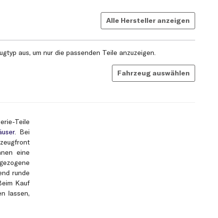
Alle Hersteller anzeigen
gtyp aus, um nur die passenden Teile anzuzeigen.
Fahrzeug auswählen
rie-Teile
user
. Bei
rzeugfront
nnen eine
ggezogene
rend runde
Beim Kauf
en lassen,