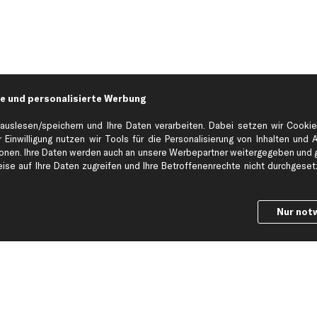
e und personalisierte Werbung
auslesen/speichern und Ihre Daten verarbeiten. Dabei setzen wir Cookie
 Einwilligung nutzen wir Tools für die Personalisierung von Inhalten und 
en. Ihre Daten werden auch an unsere Werbepartner weitergegeben und ge
Hilfe & Support
Top Produkt
se auf Ihre Daten zugreifen und Ihre Betroffenenrechte nicht durchgesetzt
Kontakt
Auspuff
Datenschutz
Bremsbeläge
Nur not
ng
AGB
Bremssattel
Impressum
Bremsscheiben
Whistleblowersystem
Lichtmaschine
Dateneinstellungen
Luftfilter
Widerrufsbelehrung
Ölfilter
Querlenker