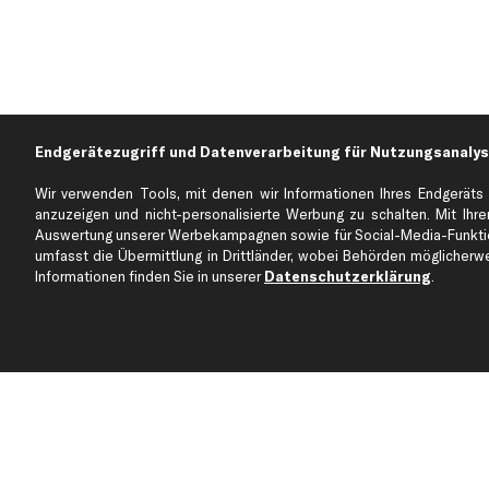
Endgerätezugriff und Datenverarbeitung für Nutzungsanalys
Wir verwenden Tools, mit denen wir Informationen Ihres Endgeräts 
anzuzeigen und nicht-personalisierte Werbung zu schalten. Mit Ihrer
Auswertung unserer Werbekampagnen sowie für Social-Media-Funktion
Über kfzteile24
Kundenservice
umfasst die Übermittlung in Drittländer, wobei Behörden möglicherwei
Informationen finden Sie in unserer
Datenschutzerklärung
.
Über uns
Zahlung
business
plus
Versandinfo
Corporate Webseite
Retoure & Gewährleistu
Partnerprogramm
Austauschartikel
Werkstätten/Filialen
Häufige Fragen
Karriere
Automagazin
Bewertungen
Unsere Marken
Unsere App
Beliebte Autos