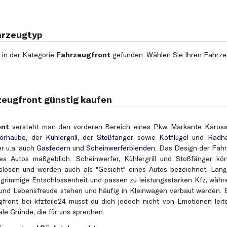
hrzeugtyp
in der Kategorie
Fahrzeugfront
gefunden. Wählen Sie Ihren Fahrzeu
rzeugfront günstig kaufen
ont
versteht man den vorderen Bereich eines Pkw. Markante Karosse
orhaube
, der
Kühlergrill
, der
Stoßfänger
sowie
Kotflügel
und
Radhä
er u.a. auch
Gasfedern
und
Scheinwerferblenden
. Das Design der Fah
es Autos maßgeblich. Scheinwerfer, Kühlergrill und Stoßfänger kö
slösen und werden auch als "Gesicht" eines Autos bezeichnet. Lan
 grimmige Entschlossenheit und passen zu leistungsstarken Kfz, wäh
t und Lebensfreude stehen und häufig in Kleinwagen verbaut werden. 
front bei kfzteile24 musst du dich jedoch nicht von Emotionen leit
nale Gründe, die für uns sprechen.