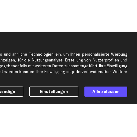
s und ähnliche Technologien ein, um Ihnen personalisierte Werbung
Anzeigen, für die Nutzungsanalyse, Erstellung von Nutzerprofilen und
gebenenfalls mit weiteren Daten zusammengeführt. Ihre Einwilligung
e
Top Automarken
 werden könnten. Ihre Einwilligung ist jederzeit widerrufbar. Weitere
Audi Ersatzteile
BMW Ersatzteile
wendige
Einstellungen
Alle zulassen
Ford Ersatzteile
Mercedes-Benz Ersatzteile
Opel Ersatzteile
Peugeot Ersatzteile
Renault Ersatzteile
Seat Ersatzteile