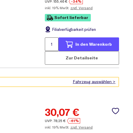
UVP:
155,46
€
-34%
inkl.
19% MwSt.
zzgl. Versand
Sofort lieferbar
Filial
verfügbarkeit prüfen
In den Warenkorb
Zur Detailseite
30,07
€
UVP:
78,25
€
-61%
inkl.
19% MwSt.
zzgl. Versand