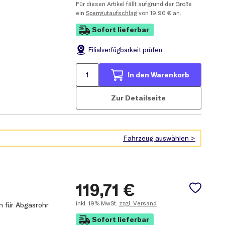
Für diesen Artikel fällt aufgrund der Größe
ein
Sperrgutaufschlag
von 19,90 € an.
Sofort lieferbar
Filial
verfügbarkeit prüfen
In den Warenkorb
Zur Detailseite
119,71
€
inkl.
19% MwSt.
zzgl. Versand
n für Abgasrohr
Sofort lieferbar