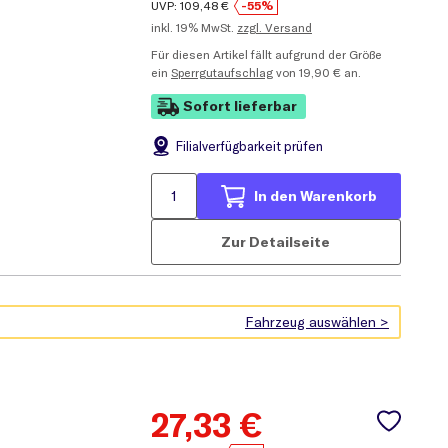
UVP:
109,48
€
-55%
inkl.
19% MwSt.
zzgl. Versand
Für diesen Artikel fällt aufgrund der Größe
ein
Sperrgutaufschlag
von 19,90 € an.
Sofort lieferbar
Filial
verfügbarkeit prüfen
In den Warenkorb
Zur Detailseite
27,33
€