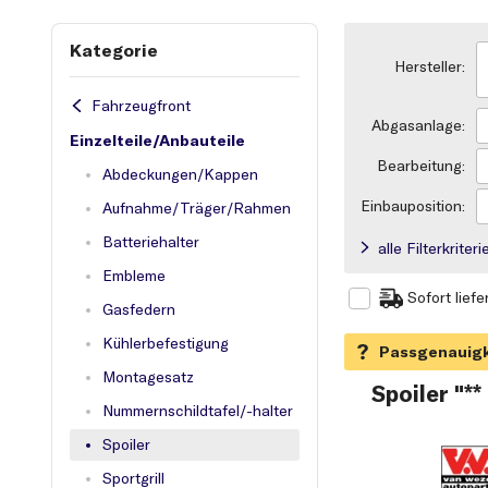
Kategorie
Hersteller:
Fahrzeugfront
Abgasanlage:
Einzelteile/Anbauteile
Bearbeitung:
Abdeckungen/Kappen
Einbauposition:
Aufnahme/Träger/Rahmen
Batteriehalter
alle Filterkrite
Embleme
Sofort liefe
Gasfedern
Kühlerbefestigung
Montagesatz
Spoiler "**
Nummernschildtafel/-halter
Spoiler
Sportgrill