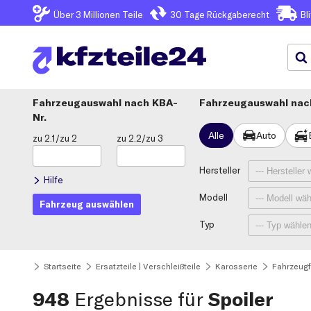
Über 3
Millionen Teile
30 Tage
Rückgaberecht
Bl
Fahrzeugauswahl
KBA-
Fahrzeugauswahl nach
Nr.
Alle
Auto
zu 2.1/zu 2
zu 2.2/zu 3
Hersteller
Hilfe
Modell
Fahrzeug auswählen
Typ
Startseite
Ersatzteile | Verschleißteile
Karosserie
Fahrzeugf
948
Ergebnisse für
Spoiler