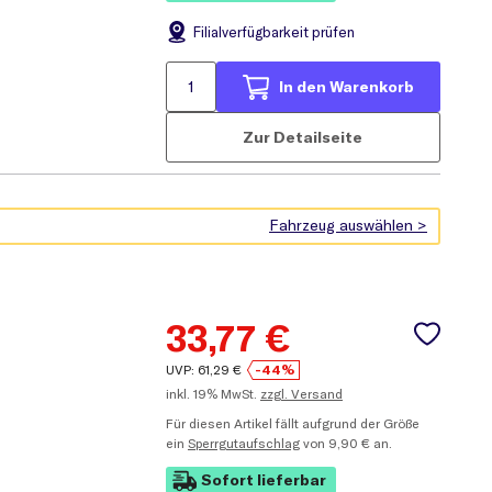
Filial
verfügbarkeit prüfen
In den Warenkorb
Zur Detailseite
33,77
€
UVP:
61,29
€
-44%
inkl.
19% MwSt.
zzgl. Versand
Für diesen Artikel fällt aufgrund der Größe
ein
Sperrgutaufschlag
von 9,90 € an.
Sofort lieferbar