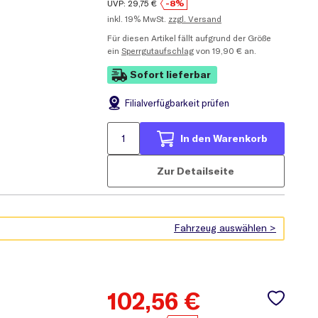
UVP:
29,75
€
-8%
inkl.
19% MwSt.
zzgl. Versand
Für diesen Artikel fällt aufgrund der Größe
ein
Sperrgutaufschlag
von 19,90 € an.
Sofort lieferbar
Filial
verfügbarkeit prüfen
In den Warenkorb
Zur Detailseite
102,56
€