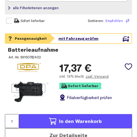
alle Filterkriterien anzeigen
Sortieren:
Empfohlen
Sortieren
Sofort lieferbar
Batterieaufnahme
Art.-Nr.
99150782402
17,37
€
inkl.
19% MwSt.
zzgl. Versand
Sofort lieferbar
Filial
verfügbarkeit prüfen
In den Warenkorb
Zur Detailseite