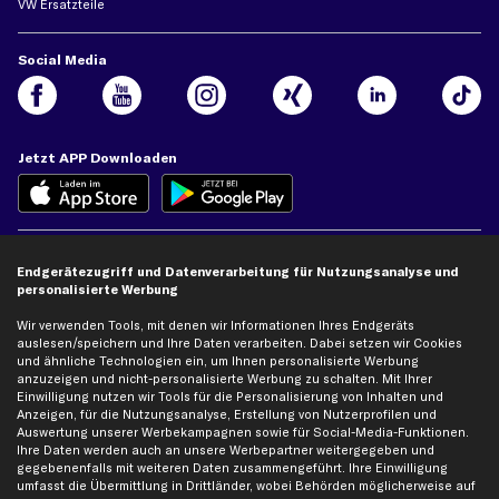
VW Ersatzteile
Social Media
Jetzt APP Downloaden
kfzteile24 Newsletter
Endgerätezugriff und Datenverarbeitung für Nutzungsanalyse und
personalisierte Werbung
Alle Angebote, Rabatte & Specials.
Wir verwenden Tools, mit denen wir Informationen Ihres Endgeräts
auslesen/speichern und Ihre Daten verarbeiten. Dabei setzen wir Cookies
und ähnliche Technologien ein, um Ihnen personalisierte Werbung
Ich möchte über aktuelle Vorteile und Angebote im Shop informiert werden und
anzuzeigen und nicht-personalisierte Werbung zu schalten. Mit Ihrer
willige in die
Datenschutzerklärung
ein. Eine Abmeldung ist jederzeit möglich.
Einwilligung nutzen wir Tools für die Personalisierung von Inhalten und
Anzeigen, für die Nutzungsanalyse, Erstellung von Nutzerprofilen und
Auswertung unserer Werbekampagnen sowie für Social-Media-Funktionen.
Ihre Daten werden auch an unsere Werbepartner weitergegeben und
Zahlungsarten
gegebenenfalls mit weiteren Daten zusammengeführt. Ihre Einwilligung
umfasst die Übermittlung in Drittländer, wobei Behörden möglicherweise auf