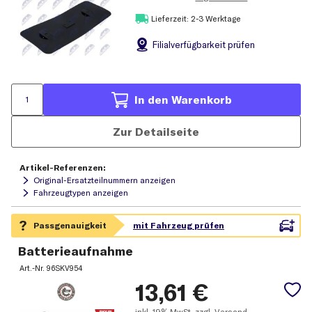
Lieferzeit: 2-3 Werktage
Filial
verfügbarkeit prüfen
In den Warenkorb
Zur Detailseite
Artikel-Referenzen:
Original-Ersatzteilnummern anzeigen
Fahrzeugtypen anzeigen
Batterieaufnahme
Art.-Nr.
96SKV954
13,61
€
inkl.
19% MwSt.
zzgl. Versand