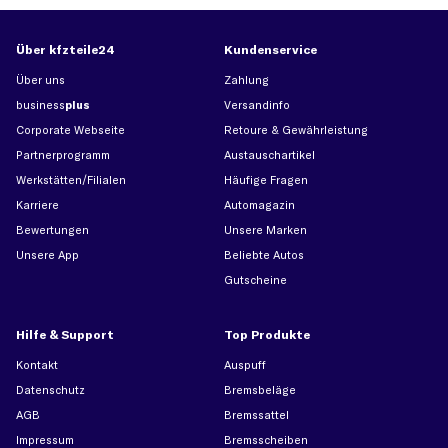
Über kfzteile24
Kundenservice
Über uns
Zahlung
business
plus
Versandinfo
Corporate Webseite
Retoure & Gewährleistung
Partnerprogramm
Austauschartikel
Werkstätten/Filialen
Häufige Fragen
Karriere
Automagazin
Bewertungen
Unsere Marken
Unsere App
Beliebte Autos
Gutscheine
Hilfe & Support
Top Produkte
Kontakt
Auspuff
Datenschutz
Bremsbeläge
AGB
Bremssattel
Impressum
Bremsscheiben