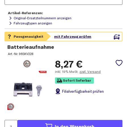
Artikel-Referenzen:
Original-Ersatzteilnummern anzeigen
Fahrzeugtypen anzeigen
Batterieaufnahme
Art.-Nr.
96SKV228
8,27
€
inkl.
19% MwSt.
zzgl. Versand
Sofort lieferbar
Filial
verfügbarkeit prüfen
In den Warenkorb