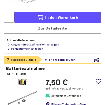
In den Warenkorb
Zur Detailseite
Artikel-Referenzen:
Original-Ersatzteilnummern anzeigen
Fahrzeugtypen anzeigen
Batterieaufnahme
Art.-Nr.
TED41681
7,50
€
inkl.
19% MwSt.
zzgl. Versand
Lieferzeit: 2-3 Werktage
Filial
verfügbarkeit prüfen