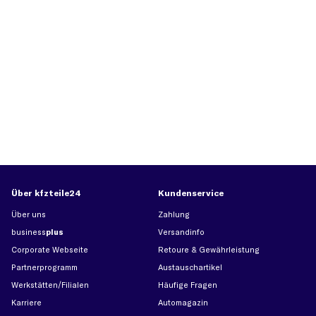
Über kfzteile24
Kundenservice
Über uns
Zahlung
business
plus
Versandinfo
Corporate Webseite
Retoure & Gewährleistung
Partnerprogramm
Austauschartikel
Werkstätten/Filialen
Häufige Fragen
Karriere
Automagazin