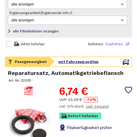
Ergänzungsartikel/Ergänzende Info 2:
alle Filterkriterien anzeigen
Sortieren:
Empfohlen
Sortieren
Sofort lieferbar
Reparatursatz, Automatikgetriebeflansch
Art.-Nr.
02065
6,74
€
UVP:
23,09
€
-70%
inkl.
19% MwSt.
zzgl. Versand
Sofort lieferbar
Filial
verfügbarkeit prüfen