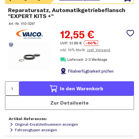
Reparatursatz, Automatikgetriebeflansch
"EXPERT KITS +"
Art.-Nr.
V10-3297
12,55
€
UVP:
31,89
€
-60%
inkl.
19% MwSt.
zzgl. Versand
Lieferzeit: 2-3 Werktage
Filial
verfügbarkeit prüfen
In den Warenkorb
Zur Detailseite
Artikel-Referenzen:
Original-Ersatzteilnummern anzeigen
Fahrzeugtypen anzeigen