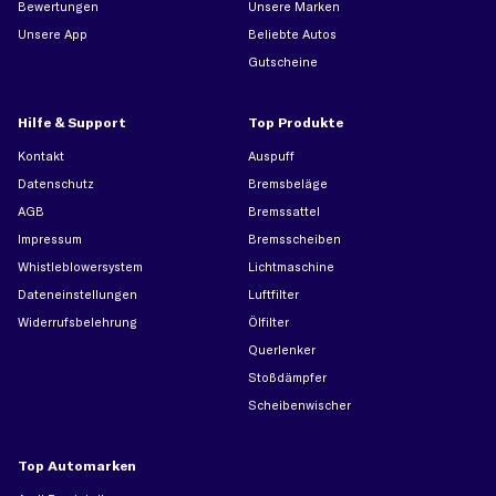
Bewertungen
Unsere Marken
Unsere App
Beliebte Autos
Gutscheine
Hilfe & Support
Top Produkte
Kontakt
Auspuff
Datenschutz
Bremsbeläge
AGB
Bremssattel
Impressum
Bremsscheiben
Whistleblowersystem
Lichtmaschine
Dateneinstellungen
Luftfilter
Widerrufsbelehrung
Ölfilter
Querlenker
Stoßdämpfer
Scheibenwischer
Top Automarken