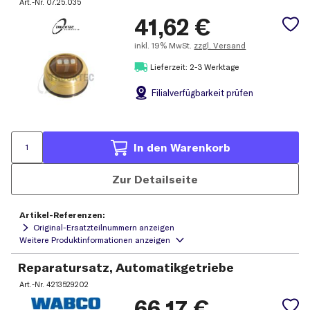
Art.-Nr.
07.25.035
41,62
€
inkl.
19% MwSt.
zzgl. Versand
Lieferzeit: 2-3 Werktage
Filial
verfügbarkeit prüfen
In den Warenkorb
Zur Detailseite
Artikel-Referenzen:
Original-Ersatzteilnummern anzeigen
Reparatursatz, Automatikgetriebe
Art.-Nr.
4213529202
66,17
€