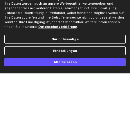
kfzteile24 Newsletter
Ihre Daten werden auch an unsere Werbepartner weitergegeben und
gegebenenfalls mit weiteren Daten zusammengeführt. Ihre Einwilligung
Alle Angebote, Rabatte & Specials.
umfasst die Übermittlung in Drittländer, wobei Behörden möglicherweise auf
Ihre Daten zugreifen und Ihre Betroffenenrechte nicht durchgesetzt werden
könnten. Ihre Einwilligung ist jederzeit widerrufbar. Weitere Informationen
finden Sie in unserer
Datenschutzerklärung
.
Ich möchte über aktuelle Vorteile und Angebote im Shop informiert werden und
willige in die
Datenschutzerklärung
ein. Eine Abmeldung ist jederzeit möglich.
Nur notwendige
Einstellungen
Zahlungsarten
Alle zulassen
Kreditkarte
Rechnung
Lastschrift
Vorkasse
Versand