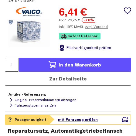
Art.-Nr.
V10-3298
6,41
€
UVP:
29,75
€
-78%
inkl.
19% MwSt.
zzgl. Versand
Sofort lieferbar
Filial
verfügbarkeit prüfen
In den Warenkorb
Zur Detailseite
Artikel-Referenzen:
Original-Ersatzteilnummern anzeigen
Fahrzeugtypen anzeigen
Reparatursatz, Automatikgetriebeflansch