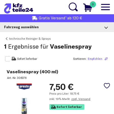
0
1
Gratis
Versand
ab 120 €
Fahrzeug auswählen
technische Reiniger & Sprays
1
Ergebnisse für
Vaselinespray
Sortieren:
Empfohlen
Sortieren
Sofort lieferbar
Vaselinespray (400 ml)
Art.-Nr.
306376
7,50
€
Preis pro Liter:
18,75
€
inkl.
19% MwSt.
zzgl. Versand
Sofort lieferbar