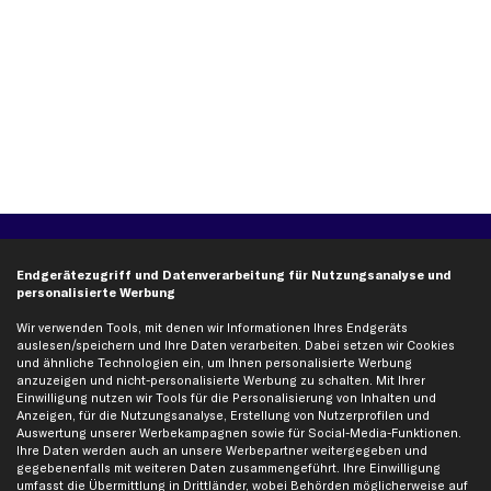
Über kfzteile24
Kundenservice
Endgerätezugriff und Datenverarbeitung für Nutzungsanalyse und
Über uns
Zahlung
personalisierte Werbung
business
plus
Versandinfo
Wir verwenden Tools, mit denen wir Informationen Ihres Endgeräts
Corporate Webseite
Retoure & Gewährleistung
auslesen/speichern und Ihre Daten verarbeiten. Dabei setzen wir Cookies
und ähnliche Technologien ein, um Ihnen personalisierte Werbung
Partnerprogramm
Austauschartikel
anzuzeigen und nicht-personalisierte Werbung zu schalten. Mit Ihrer
Einwilligung nutzen wir Tools für die Personalisierung von Inhalten und
Werkstätten/Filialen
Häufige Fragen
Anzeigen, für die Nutzungsanalyse, Erstellung von Nutzerprofilen und
Karriere
Automagazin
Auswertung unserer Werbekampagnen sowie für Social-Media-Funktionen.
Ihre Daten werden auch an unsere Werbepartner weitergegeben und
Bewertungen
Unsere Marken
gegebenenfalls mit weiteren Daten zusammengeführt. Ihre Einwilligung
Unsere App
Beliebte Autos
umfasst die Übermittlung in Drittländer, wobei Behörden möglicherweise auf