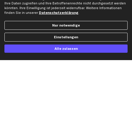
Ihre Daten zugreifen und Ihre Betroffenenrechte nicht durchgesetzt werden
Gutscheine
könnten. Ihre Einwilligung ist jederzeit widerrufbar. Weitere Informationen
finden Sie in unserer
Datenschutzerklärung
.
Hilfe & Support
Top Produkte
Nur notwendige
Kontakt
Auspuff
Einstellungen
Datenschutz
Bremsbeläge
AGB
Bremssattel
Alle zulassen
Impressum
Bremsscheiben
Whistleblowersystem
Lichtmaschine
Dateneinstellungen
Luftfilter
Widerrufsbelehrung
Ölfilter
Querlenker
Stoßdämpfer
Scheibenwischer
Top Automarken
Audi Ersatzteile
BMW Ersatzteile