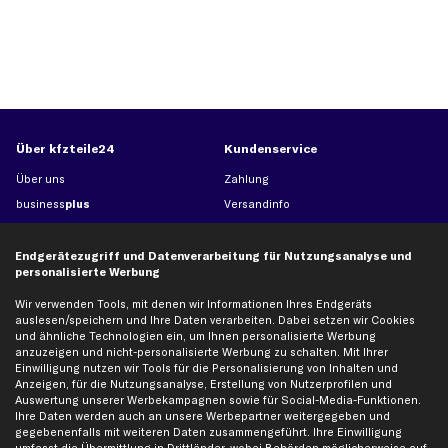
Über kfzteile24
Kundenservice
Über uns
Zahlung
business
plus
Versandinfo
Corporate Webseite
Retoure & Gewährleistung
Partnerprogramm
Austauschartikel
Endgerätezugriff und Datenverarbeitung für Nutzungsanalyse und
personalisierte Werbung
Werkstätten/Filialen
Häufige Fragen
Wir verwenden Tools, mit denen wir Informationen Ihres Endgeräts
Karriere
Automagazin
auslesen/speichern und Ihre Daten verarbeiten. Dabei setzen wir Cookies
Bewertungen
Unsere Marken
und ähnliche Technologien ein, um Ihnen personalisierte Werbung
anzuzeigen und nicht-personalisierte Werbung zu schalten. Mit Ihrer
Unsere App
Beliebte Autos
Einwilligung nutzen wir Tools für die Personalisierung von Inhalten und
Gutscheine
Anzeigen, für die Nutzungsanalyse, Erstellung von Nutzerprofilen und
Auswertung unserer Werbekampagnen sowie für Social-Media-Funktionen.
Ihre Daten werden auch an unsere Werbepartner weitergegeben und
gegebenenfalls mit weiteren Daten zusammengeführt. Ihre Einwilligung
Hilfe & Support
Top Produkte