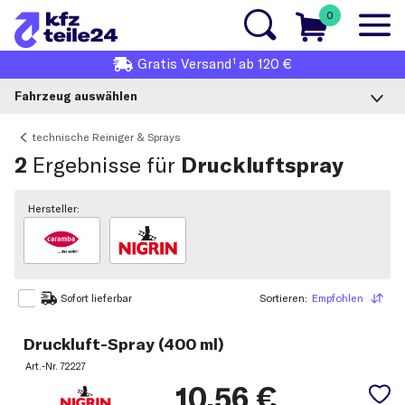
0
1
Gratis
Versand
ab 120 €
Fahrzeug auswählen
technische Reiniger & Sprays
2
Ergebnisse für
Druckluftspray
Hersteller:
Sortieren:
Empfohlen
Sortieren
Sofort lieferbar
Druckluft-Spray (400 ml)
Art.-Nr.
72227
10,56
€