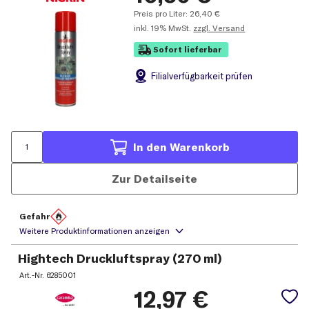
Preis pro Liter:
26,40
€
inkl.
19% MwSt.
zzgl. Versand
Sofort lieferbar
Filial
verfügbarkeit prüfen
In den Warenkorb
Zur Detailseite
Gefahr
Hightech Druckluftspray (270 ml)
Art.-Nr.
6285001
12,97
€