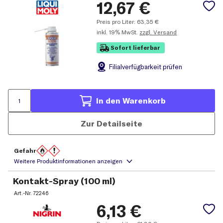
12,67
€
Preis pro Liter:
63,35
€
inkl.
19% MwSt.
zzgl. Versand
Sofort lieferbar
Filial
verfügbarkeit prüfen
In den Warenkorb
Zur Detailseite
Gefahr
Kontakt-Spray (100 ml)
Art.-Nr.
72246
6,13
€