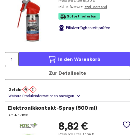
Preis pro Liter:
61,30
€
inkl.
19% MwSt.
zzgl. Versand
Sofort lieferbar
Filial
verfügbarkeit prüfen
In den Warenkorb
Zur Detailseite
Gefahr
Elektronikkontakt-Spray (500 ml)
Art.-Nr.
71150
8,82
€
Preis pro Liter:
17,64
€