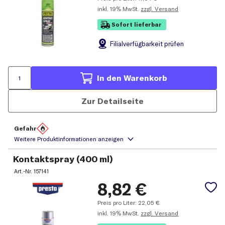
inkl.
19% MwSt.
zzgl. Versand
Sofort lieferbar
Filial
verfügbarkeit prüfen
In den Warenkorb
Zur Detailseite
Gefahr
Kontaktspray (400 ml)
Art.-Nr.
157141
8,82
€
Preis pro Liter:
22,05
€
inkl.
19% MwSt.
zzgl. Versand