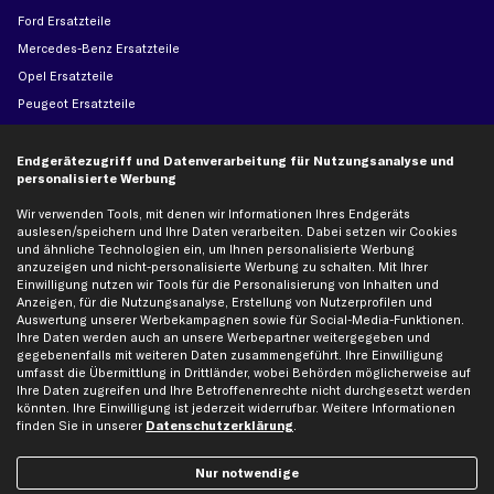
Ford Ersatzteile
Mercedes-Benz Ersatzteile
Opel Ersatzteile
Peugeot Ersatzteile
Renault Ersatzteile
Seat Ersatzteile
Endgerätezugriff und Datenverarbeitung für Nutzungsanalyse und
personalisierte Werbung
Skoda Ersatzteile
Wir verwenden Tools, mit denen wir Informationen Ihres Endgeräts
VW Ersatzteile
auslesen/speichern und Ihre Daten verarbeiten. Dabei setzen wir Cookies
und ähnliche Technologien ein, um Ihnen personalisierte Werbung
anzuzeigen und nicht-personalisierte Werbung zu schalten. Mit Ihrer
Social Media
Einwilligung nutzen wir Tools für die Personalisierung von Inhalten und
Anzeigen, für die Nutzungsanalyse, Erstellung von Nutzerprofilen und
Auswertung unserer Werbekampagnen sowie für Social-Media-Funktionen.
Ihre Daten werden auch an unsere Werbepartner weitergegeben und
gegebenenfalls mit weiteren Daten zusammengeführt. Ihre Einwilligung
Jetzt APP Downloaden
umfasst die Übermittlung in Drittländer, wobei Behörden möglicherweise auf
Ihre Daten zugreifen und Ihre Betroffenenrechte nicht durchgesetzt werden
könnten. Ihre Einwilligung ist jederzeit widerrufbar. Weitere Informationen
finden Sie in unserer
Datenschutzerklärung
.
kfzteile24 Newsletter
Nur notwendige