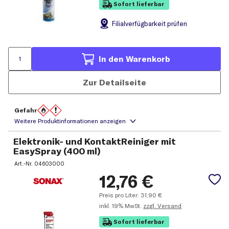
Sofort lieferbar
Filial
verfügbarkeit prüfen
In den Warenkorb
Zur Detailseite
Gefahr
Elektronik- und KontaktReiniger mit
EasySpray (400 ml)
Art.-Nr.
04603000
12,76
€
Preis pro Liter:
31,90
€
inkl.
19% MwSt.
zzgl. Versand
Sofort lieferbar