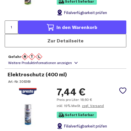
Sofort lieferbar
Filial
verfügbarkeit prüfen
In den Warenkorb
Zur Detailseite
Gefahr
Elektroschutz (400 ml)
Art.-Nr.
306369
7,44
€
Preis pro Liter:
18,60
€
inkl.
19% MwSt.
zzgl. Versand
Sofort lieferbar
Filial
verfügbarkeit prüfen