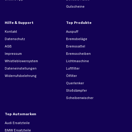
Gutscheine
Hilfe & Support
Top Produkte
Kontakt
Auspuff
Datenschutz
Bremsbeläge
AGB
Bremssattel
Impressum
Bremsscheiben
Whistleblowersystem
Lichtmaschine
Dateneinstellungen
Luftfilter
Widerrufsbelehrung
Ölfilter
Querlenker
Stoßdämpfer
Scheibenwischer
Top Automarken
Audi Ersatzteile
BMW Ersatzteile