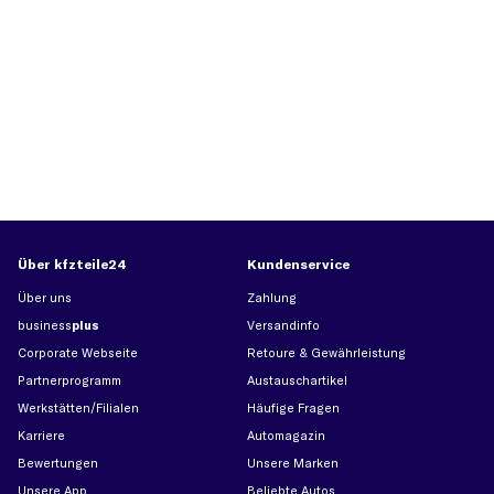
Über kfzteile24
Kundenservice
Über uns
Zahlung
business
plus
Versandinfo
Corporate Webseite
Retoure & Gewährleistung
Partnerprogramm
Austauschartikel
Werkstätten/Filialen
Häufige Fragen
Karriere
Automagazin
Bewertungen
Unsere Marken
Unsere App
Beliebte Autos