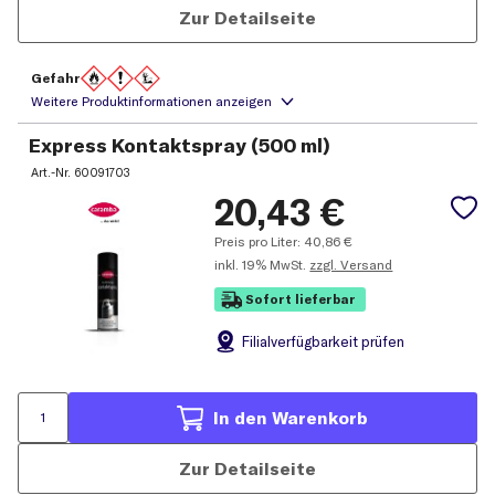
Zur Detailseite
Gefahr
Express Kontaktspray (500 ml)
Art.-Nr.
60091703
20,43
€
Preis pro Liter:
40,86
€
inkl.
19% MwSt.
zzgl. Versand
Sofort lieferbar
Filial
verfügbarkeit prüfen
In den Warenkorb
Zur Detailseite