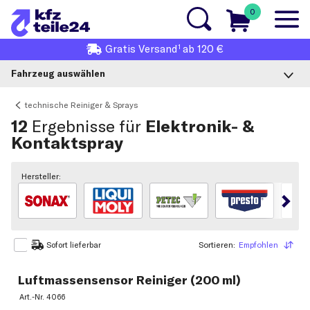
0
1
Gratis
Versand
ab 120 €
Fahrzeug auswählen
technische Reiniger & Sprays
12
Ergebnisse für
Elektronik- &
Kontaktspray
Hersteller:
Sortieren:
Empfohlen
Sortieren
Sofort lieferbar
Luftmassensensor Reiniger (200 ml)
Art.-Nr.
4066