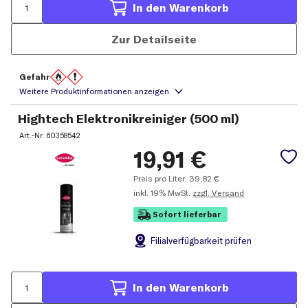
In den Warenkorb
Zur Detailseite
Gefahr
Hightech Elektronikreiniger (500 ml)
Art.-Nr.
60358542
19,91
€
Preis pro Liter:
39,82
€
inkl.
19% MwSt.
zzgl. Versand
Sofort lieferbar
Filial
verfügbarkeit prüfen
In den Warenkorb