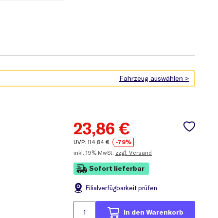
23,86
€
UVP:
114,84
€
-79%
inkl.
19% MwSt.
zzgl. Versand
Sofort lieferbar
Filial
verfügbarkeit prüfen
In den Warenkorb