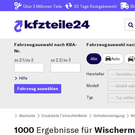
Über 3
Millionen Teile
30 Tage
Rückgaberecht
Bl
Fahrzeugauswahl
KBA-
Fahrzeugauswahl nach
Nr.
Alle
Auto
zu 2.1/zu 2
zu 2.2/zu 3
Hersteller
Hilfe
Modell
Fahrzeug auswählen
Typ
Startseite
Ersatzteile | Verschleißteile
Scheibenreinigung
Wi
1000
Ergebnisse für
Wischerm