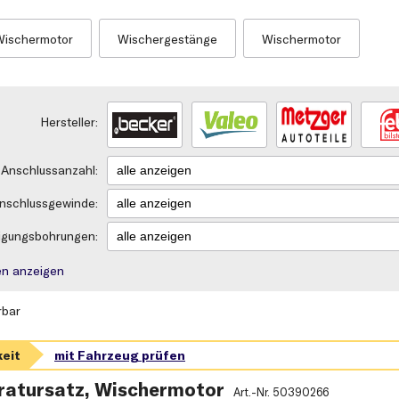
Wischermotor
Wischergestänge
Wischermotor
Hersteller:
Anschlussanzahl:
nschlussgewinde:
igungsbohrungen:
rien anzeigen
rbar
ratursatz, Wischermotor
Art.-Nr.
50390266