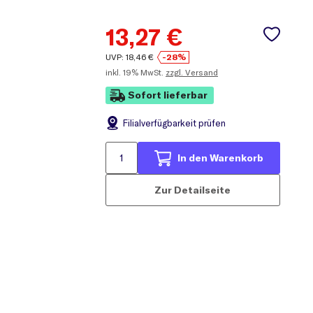
13,27
€
UVP:
18,46
€
-28%
inkl.
19% MwSt.
zzgl. Versand
Sofort lieferbar
Filial
verfügbarkeit prüfen
In den Warenkorb
Zur Detailseite
engehäuse
n