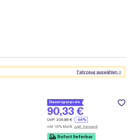
Dauersparpreis
90,33
€
UVP:
206,89
€
-56%
inkl.
19% MwSt.
zzgl. Versand
Sofort lieferbar