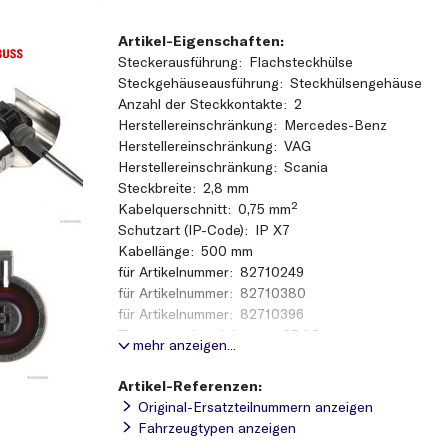
Artikel-Eigenschaften:
Steckerausführung
Flachsteckhülse
Steckgehäuseausführung
Steckhülsengehäuse
Anzahl der Steckkontakte
2
Herstellereinschränkung
Mercedes-Benz
Herstellereinschränkung
VAG
Herstellereinschränkung
Scania
Steckbreite
2,8 mm
Kabelquerschnitt
0,75 mm²
Schutzart (IP-Code)
IP X7
Kabellänge
500 mm
für Artikelnummer
82710249
für Artikelnummer
82710380
für Artikelnummer
82710396
Temperaturbereich von
-25 °C
mehr anzeigen...
Temperaturbereich bis
+140 °C
Ergänzungsartikel/Ergänzende Info
mit Steckhüls
Artikel-Referenzen:
Ergänzungsartikel/Ergänzende Info
mit Dichtunge
Original-Ersatzteilnummern anzeigen
Ergänzungsartikel/Ergänzende Info 2
mit Leitung
Fahrzeugtypen anzeigen
Ergänzungsartikel/Ergänzende Info
mit Schlauch