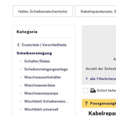
Halter, Scheibenwischermotor
Kabelreparatursatz, 
Kategorie
Ersatzteile | Verschleißteile
Scheibenreinigung
A
Schalter/Relais
Anzahl der Befest
Scheibenreinigungsanlage
Waschwasserbehälter
alle Filterkrite
Waschwasserdüse
Sofort liefe
Waschwasserpumpe
Wischblatt Scheibenwischer
Wischblatt universell
Kabelrepa