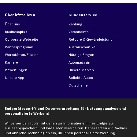
Über kfzteile24
Kundenservice
Über uns
Zahlung
business
plus
Versandinfo
Corporate Webseite
Retoure & Gewährleistung
Partnerprogramm
Austauschartikel
Werkstätten/Filialen
Häufige Fragen
Karriere
Automagazin
Bewertungen
Unsere Marken
Unsere App
Beliebte Autos
Gutscheine
Hilfe & Support
Top Produkte
Endgerätezugriff und Datenverarbeitung für Nutzungsanalyse und
Kontakt
Auspuff
personalisierte Werbung
Datenschutz
Bremsbeläge
Wir verwenden Tools, mit denen wir Informationen Ihres Endgeräts
AGB
Bremssattel
auslesen/speichern und Ihre Daten verarbeiten. Dabei setzen wir Cookies
und ähnliche Technologien ein, um Ihnen personalisierte Werbung
Impressum
Bremsscheiben