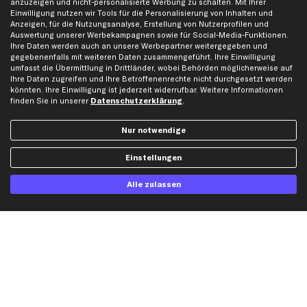
anzuzeigen und nicht-personalisierte Werbung zu schalten. Mit Ihrer
Whistleblowersystem
Lichtmaschine
Einwilligung nutzen wir Tools für die Personalisierung von Inhalten und
Anzeigen, für die Nutzungsanalyse, Erstellung von Nutzerprofilen und
Dateneinstellungen
Luftfilter
Auswertung unserer Werbekampagnen sowie für Social-Media-Funktionen.
Widerrufsbelehrung
Ölfilter
Ihre Daten werden auch an unsere Werbepartner weitergegeben und
gegebenenfalls mit weiteren Daten zusammengeführt. Ihre Einwilligung
Querlenker
umfasst die Übermittlung in Drittländer, wobei Behörden möglicherweise auf
Ihre Daten zugreifen und Ihre Betroffenenrechte nicht durchgesetzt werden
Stoßdämpfer
könnten. Ihre Einwilligung ist jederzeit widerrufbar. Weitere Informationen
Scheibenwischer
finden Sie in unserer
Datenschutzerklärung
.
Nur notwendige
Top Automarken
Audi Ersatzteile
Einstellungen
BMW Ersatzteile
Alle zulassen
Ford Ersatzteile
Mercedes-Benz Ersatzteile
Opel Ersatzteile
Peugeot Ersatzteile
Renault Ersatzteile
Seat Ersatzteile
Skoda Ersatzteile