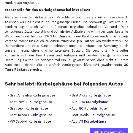
runden das Angebot ab.
Ersatzteile für das Kurbelgehäuse bei kfzteile24
Als spezialisierter Anbieter von Verschleiß- und Ersatzteilen im Pkw-Bereich
zeichnen wir uns nicht nur durch günstige Preise und hochwertige Produkte aus,
sondern legen auch Wert auf einen möglichst schnellen Versand. Dank
computergestützter Logistik und optimierter Abläufe sind wir in der Lage, bestellte
Ware meist innerhalb von
24 Stunden
nach dem Kauf zu versenden. Der zügige
Versand macht uns auch zu einem zuverlässigen Partner von Werkstätten und
Pannendiensten. Viele Kunden schätzen auch die umfassende Beratung, durch
unseren freundlichen und kompetenten
Support
. Die geschulten Mitarbeiter
kümmern sich um Ihre Fragen und Anliegen und beraten Sie gerne vor der
Bestellung. Sollten Sie dennoch mal ein Teil gekauft haben, dass nicht zu Ihrem
Auto passt, können Sie es einfach zurückgeben. kfzteile24 gewährt satte
30
Tage Rückgaberecht
.
Sehr beliebt: Kurbelgehäuse bei folgenden Autos
Seat Alhambra Kurbelgehäuse
Seat Arosa Kurbelgehäuse
Seat Ibiza-III Kurbelgehäuse
Audi 100 Kurbelgehäuse
Seat Leon Kurbelgehäuse
Audi 80 Kurbelgehäuse
Seat Toledo-I Kurbelgehäuse
Seat Toledo-II Kurbelgehäuse
VW Caddy-II Kurbelgehäuse
Audi A3 Kurbelgehäuse
Alle Autos anzeigen