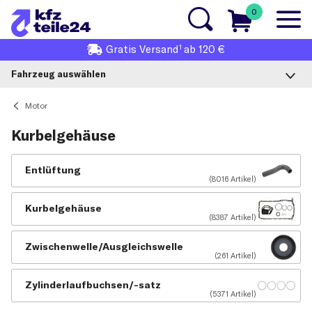
0
1
Gratis
Versand
ab 120 €
Fahrzeug auswählen
Motor
Kurbelgehäuse
Entlüftung
(8016 Artikel)
Kurbelgehäuse
(8387 Artikel)
Zwischenwelle/Ausgleichswelle
(261 Artikel)
Zylinderlaufbuchsen/-satz
(5371 Artikel)