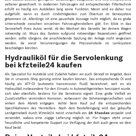
seltener gewechselt. In modernen Fahrzeugen mit entsprechender Filtertechnik
erfüllt es häufig ein Autoleben lang seine Funktion. Meist wird es daher nur
aufgefüllt, wenn es durch Undichtigkeiten zum Ölverlust im Servosystem
gekommen ist. Allerdings ist eine pauschale Aussage nicht möglich, da es große
Unterschiede zwischen einzelnen Fahrzeugherstellern gibt. Ein Blick in das
Serviceheft Ihres Autos verrät, ob der Wechsel des Servoöls bei deinem Wagen
notwendig ist. Muss das System aufgrund notwendiger Reparaturen geöffnet
werden, sollte übrigens die anschließende Spülung der Anlage nicht vergessen
werden, da sonst Verunreinigungen die Präzisionsteile im Lenksystem
beschädigen könnten.
Hydrauliköl für die Servolenkung
bei kfzteile24 kaufen
Als Spezialist für Autoteile und Zubehör haben wir auch Servoöl im Angebot, dass
Sie in unserem Shop günstig online kaufen können. Das entsprechende Öl wird
häufig als ATF-Öl (automatic transmission fluid) bezeichnet, weil es als
Hydrauliköl insbesondere für den Einsatz in Automatikgetrieben konzipiert wurde,
sich aber ebenfalls bestens für die Servotronic eignet. Eine große Vielfalt an
Zusatzstoffen vermindern Korrosion, verbessern die Schmiereigenschaften und
wirken dem Abrieb entgegen. Achte beim Kauf auf die entsprechenden
Spezifikationen des Herstellers. Nach dem Bestelleingang wird das gekaufte
Lenkgetriebeöl durch kfzteile24 meist innerhalb von
24 Stunden
verpackt und
versendet, sodass eine zügige Lieferung möglich ist. Für Fragen steht unser
freundliche und kompetente Support zur Verfügung, der dich auch gerne vor dem
Kauf berät.