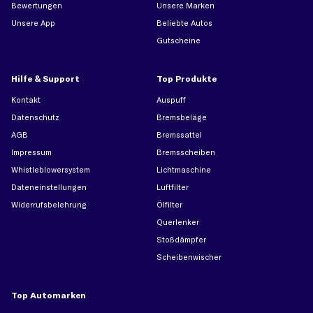
Bewertungen
Unsere Marken
Unsere App
Beliebte Autos
Gutscheine
Hilfe & Support
Top Produkte
Kontakt
Auspuff
Datenschutz
Bremsbeläge
AGB
Bremssattel
Impressum
Bremsscheiben
Whistleblowersystem
Lichtmaschine
Dateneinstellungen
Luftfilter
Widerrufsbelehrung
Ölfilter
Querlenker
Stoßdämpfer
Scheibenwischer
Top Automarken