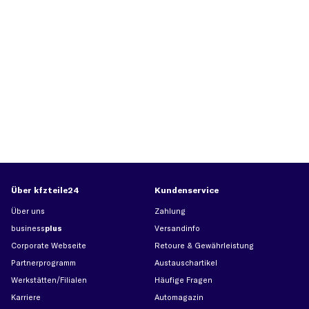
Über kfzteile24
Kundenservice
Über uns
Zahlung
business
plus
Versandinfo
Corporate Webseite
Retoure & Gewährleistung
Partnerprogramm
Austauschartikel
Werkstätten/Filialen
Häufige Fragen
Karriere
Automagazin