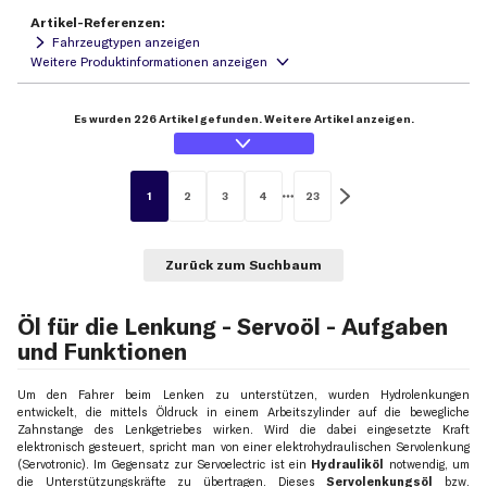
Artikel-Referenzen:
Fahrzeugtypen anzeigen
Es wurden 226 Artikel gefunden. Weitere Artikel anzeigen.
1
2
3
4
23
Zurück zum Suchbaum
Öl für die Lenkung - Servoöl - Aufgaben
und Funktionen
Um den Fahrer beim Lenken zu unterstützen, wurden Hydrolenkungen
entwickelt, die mittels Öldruck in einem Arbeitszylinder auf die bewegliche
Zahnstange des Lenkgetriebes wirken. Wird die dabei eingesetzte Kraft
elektronisch gesteuert, spricht man von einer elektrohydraulischen Servolenkung
(Servotronic). Im Gegensatz zur Servoelectric ist ein
Hydrauliköl
notwendig, um
die Unterstützungskräfte zu übertragen. Dieses
Servolenkungsöl
bzw.