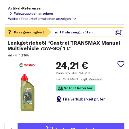
Artikel-Referenzen:
Fahrzeugtypen anzeigen
Lenkgetriebeöl "Castrol TRANSMAX Manual
Multivehicle 75W-90/ 1 L"
Art.-Nr.
15F16A
24,21
€
Preis pro Liter:
24,21
€
inkl.
19% MwSt.
zzgl. Versand
Sofort lieferbar
Filial
verfügbarkeit prüfen