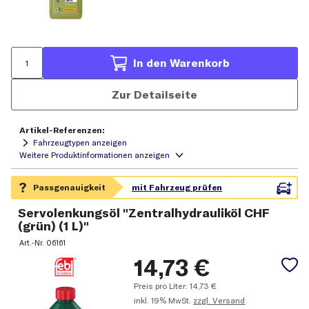
In den Warenkorb
Zur Detailseite
Artikel-Referenzen:
Fahrzeugtypen anzeigen
Servolenkungsöl "Zentralhydrauliköl CHF
(grün) (1 L)"
Art.-Nr.
06161
14,73
€
Preis pro Liter:
14,73
€
inkl.
19% MwSt.
zzgl. Versand