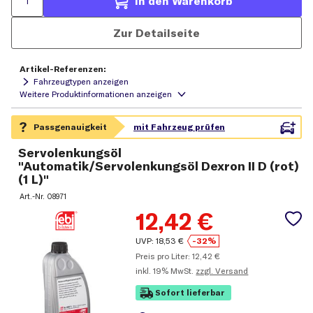
In den Warenkorb
Zur Detailseite
Artikel-Referenzen:
Fahrzeugtypen anzeigen
Servolenkungsöl
"Automatik/Servolenkungsöl Dexron II D (rot)
(1 L)"
Art.-Nr.
08971
12,42
€
UVP:
18,53
€
-32%
Preis pro Liter:
12,42
€
inkl.
19% MwSt.
zzgl. Versand
Sofort lieferbar