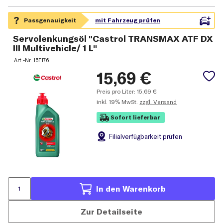
Servolenkungsöl "Castrol TRANSMAX ATF DX
III Multivehicle/ 1 L"
Art.-Nr.
15F176
15,69
€
Preis pro Liter:
15,69
€
inkl.
19% MwSt.
zzgl. Versand
Sofort lieferbar
Filial
verfügbarkeit prüfen
In den Warenkorb
Zur Detailseite