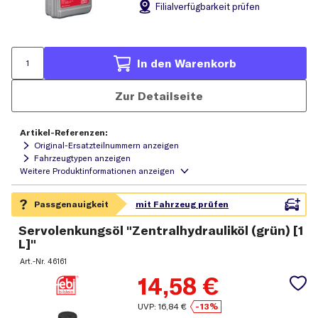
Filial
verfügbarkeit prüfen
In den Warenkorb
Zur Detailseite
Artikel-Referenzen:
Original-Ersatzteilnummern anzeigen
Fahrzeugtypen anzeigen
Servolenkungsöl "Zentralhydrauliköl (grün) [1
L]"
Art.-Nr.
46161
14,58
€
UVP:
16,84
€
-13%