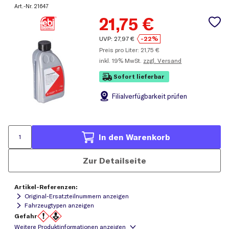
Art.-Nr.
21647
21,75
€
UVP:
27,97
€
-22%
Preis pro Liter:
21,75
€
inkl.
19% MwSt.
zzgl. Versand
Sofort lieferbar
Filial
verfügbarkeit prüfen
In den Warenkorb
Zur Detailseite
Artikel-Referenzen:
Original-Ersatzteilnummern anzeigen
Fahrzeugtypen anzeigen
Gefahr