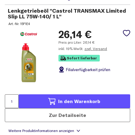
Lenkgetriebeöl "Castrol TRANSMAX Limited
Slip LL 75W-140/ 1 L"
Art.-Nr.
15F1E4
26,14
€
Preis pro Liter:
26,14
€
inkl.
19% MwSt.
zzgl. Versand
Sofort lieferbar
Filial
verfügbarkeit prüfen
In den Warenkorb
Zur Detailseite