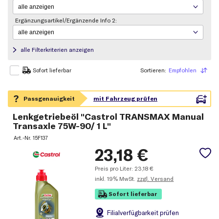
Ergänzungsartikel/Ergänzende Info 2:
alle Filterkriterien anzeigen
Sortieren:
Empfohlen
Sortieren
Sofort lieferbar
Lenkgetriebeöl "Castrol TRANSMAX Manual
Transaxle 75W-90/ 1 L"
Art.-Nr.
15F137
23,18
€
Preis pro Liter:
23,18
€
inkl.
19% MwSt.
zzgl. Versand
Sofort lieferbar
Filial
verfügbarkeit prüfen