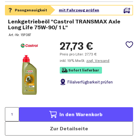
Lenkgetriebeöl "Castrol TRANSMAX Axle
Long Life 75W-90/ 1 L"
Art.-Nr.
15F087
27,73
€
Preis pro Liter:
27,73
€
inkl.
19% MwSt.
zzgl. Versand
Sofort lieferbar
Filial
verfügbarkeit prüfen
In den Warenkorb
Zur Detailseite