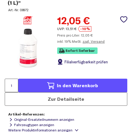
(1 L)"
Art.-Nr.
08972
12,05
€
UVP:
13,51
€
-10%
Preis pro Liter:
12,05
€
inkl.
19% MwSt.
zzgl. Versand
Sofort lieferbar
Filial
verfügbarkeit prüfen
In den Warenkorb
Zur Detailseite
Artikel-Referenzen:
Original-Ersatzteilnummern anzeigen
Fahrzeugtypen anzeigen