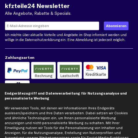
kfzteile24 Newsletter
Alle Angebote, Rabatte & Specials.
Ich möchte über aktuelle Vorteile und Angebote im Shop informiert werden und
willige in die
Datenschutzerklärung
ein. Eine Abmeldung ist jederzeit möglich.
Zahlungsarten
Kreditkarte
Rechnung
Lastschrift
Vorkasse
Endgerätezugriff und Datenverarbeitung für Nutzungsanalyse und
personalisierte Werbung
Versand
Wir verwenden Tools, mit denen wir Informationen Ihres Endgeräts
auslesen/speichern und Ihre Daten verarbeiten. Dabei setzen wir Cookies
und ähnliche Technologien ein, um Ihnen personalisierte Werbung
anzuzeigen und nicht-personalisierte Werbung zu schalten. Mit Ihrer
Einwilligung nutzen wir Tools für die Personalisierung von Inhalten und
Anzeigen, für die Nutzungsanalyse, Erstellung von Nutzerprofilen und
Auswertung unserer Werbekampagnen sowie für Social-Media-Funktionen.