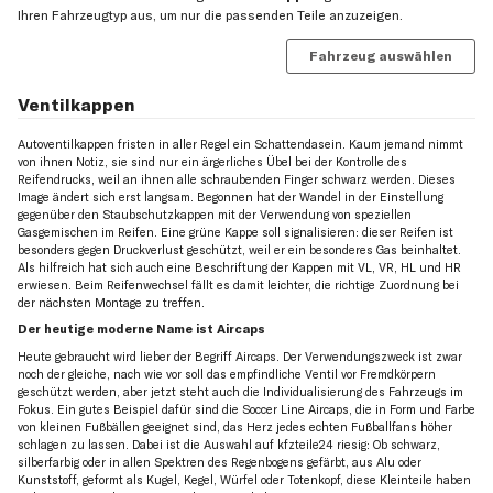
Ihren Fahrzeugtyp aus, um nur die passenden Teile anzuzeigen.
Fahrzeug auswählen
Ventilkappen
Autoventilkappen fristen in aller Regel ein Schattendasein. Kaum jemand nimmt
von ihnen Notiz, sie sind nur ein ärgerliches Übel bei der Kontrolle des
Reifendrucks, weil an ihnen alle schraubenden Finger schwarz werden. Dieses
Image ändert sich erst langsam. Begonnen hat der Wandel in der Einstellung
gegenüber den Staubschutzkappen mit der Verwendung von speziellen
Gasgemischen im Reifen. Eine grüne Kappe soll signalisieren: dieser Reifen ist
besonders gegen Druckverlust geschützt, weil er ein besonderes Gas beinhaltet.
Als hilfreich hat sich auch eine Beschriftung der Kappen mit VL, VR, HL und HR
erwiesen. Beim Reifenwechsel fällt es damit leichter, die richtige Zuordnung bei
der nächsten Montage zu treffen.
Der heutige moderne Name ist Aircaps
Heute gebraucht wird lieber der Begriff Aircaps. Der Verwendungszweck ist zwar
noch der gleiche, nach wie vor soll das empfindliche Ventil vor Fremdkörpern
geschützt werden, aber jetzt steht auch die Individualisierung des Fahrzeugs im
Fokus. Ein gutes Beispiel dafür sind die Soccer Line Aircaps, die in Form und Farbe
von kleinen Fußbällen geeignet sind, das Herz jedes echten Fußballfans höher
schlagen zu lassen. Dabei ist die Auswahl auf kfzteile24 riesig: Ob schwarz,
silberfarbig oder in allen Spektren des Regenbogens gefärbt, aus Alu oder
Kunststoff, geformt als Kugel, Kegel, Würfel oder Totenkopf, diese Kleinteile haben