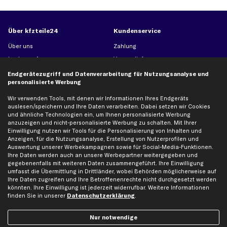
Über kfzteile24
Kundenservice
Über uns
Zahlung
business
plus
Versandinfo
Corporate Webseite
Retoure & Gewährleistung
Endgerätezugriff und Datenverarbeitung für Nutzungsanalyse und
personalisierte Werbung
Partnerprogramm
Austauschartikel
Werkstätten/Filialen
Häufige Fragen
Wir verwenden Tools, mit denen wir Informationen Ihres Endgeräts
auslesen/speichern und Ihre Daten verarbeiten. Dabei setzen wir Cookies
Karriere
Automagazin
und ähnliche Technologien ein, um Ihnen personalisierte Werbung
Bewertungen
Unsere Marken
anzuzeigen und nicht-personalisierte Werbung zu schalten. Mit Ihrer
Einwilligung nutzen wir Tools für die Personalisierung von Inhalten und
Unsere App
Beliebte Autos
Anzeigen, für die Nutzungsanalyse, Erstellung von Nutzerprofilen und
Auswertung unserer Werbekampagnen sowie für Social-Media-Funktionen.
Gutscheine
Ihre Daten werden auch an unsere Werbepartner weitergegeben und
gegebenenfalls mit weiteren Daten zusammengeführt. Ihre Einwilligung
umfasst die Übermittlung in Drittländer, wobei Behörden möglicherweise auf
Hilfe & Support
Top Produkte
Ihre Daten zugreifen und Ihre Betroffenenrechte nicht durchgesetzt werden
könnten. Ihre Einwilligung ist jederzeit widerrufbar. Weitere Informationen
Kontakt
Auspuff
finden Sie in unserer
Datenschutzerklärung
.
Datenschutz
Bremsbeläge
AGB
Bremssattel
Nur notwendige