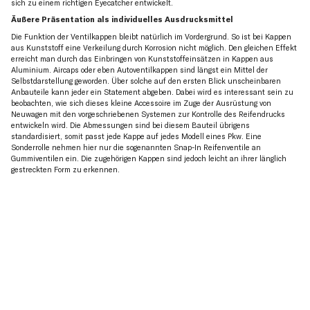
sich zu einem richtigen Eyecatcher entwickelt.
Äußere Präsentation als individuelles Ausdrucksmittel
Die Funktion der Ventilkappen bleibt natürlich im Vordergrund. So ist bei Kappen
aus Kunststoff eine Verkeilung durch Korrosion nicht möglich. Den gleichen Effekt
erreicht man durch das Einbringen von Kunststoffeinsätzen in Kappen aus
Aluminium. Aircaps oder eben Autoventilkappen sind längst ein Mittel der
Selbstdarstellung geworden. Über solche auf den ersten Blick unscheinbaren
Anbauteile kann jeder ein Statement abgeben. Dabei wird es interessant sein zu
beobachten, wie sich dieses kleine Accessoire im Zuge der Ausrüstung von
Neuwagen mit den vorgeschriebenen Systemen zur Kontrolle des Reifendrucks
entwickeln wird. Die Abmessungen sind bei diesem Bauteil übrigens
standardisiert, somit passt jede Kappe auf jedes Modell eines Pkw. Eine
Sonderrolle nehmen hier nur die sogenannten Snap-In Reifenventile an
Gummiventilen ein. Die zugehörigen Kappen sind jedoch leicht an ihrer länglich
gestreckten Form zu erkennen.