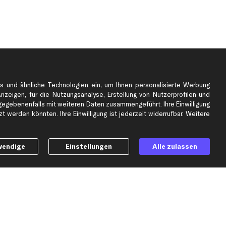
s und ähnliche Technologien ein, um Ihnen personalisierte Werbung
Anzeigen, für die Nutzungsanalyse, Erstellung von Nutzerprofilen und
gebenenfalls mit weiteren Daten zusammengeführt. Ihre Einwilligung
 werden könnten. Ihre Einwilligung ist jederzeit widerrufbar. Weitere
wendige
Einstellungen
Alle zulassen
e
Top Automarken
Audi Ersatzteile
BMW Ersatzteile
Ford Ersatzteile
Mercedes-Benz Ersatzteile
Opel Ersatzteile