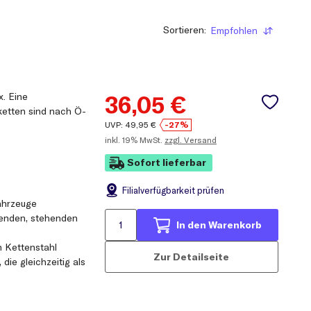
Sortieren:
Empfohlen
Sortieren
x. Eine
36,05
€
ketten sind nach Ö-
UVP:
49,95
€
-27%
inkl.
19% MwSt.
zzgl. Versand
Sofort lieferbar
Filial
verfügbarkeit prüfen
ahrzeuge
zenden, stehenden
In den Warenkorb
n Kettenstahl
Zur Detailseite
die gleichzeitig als