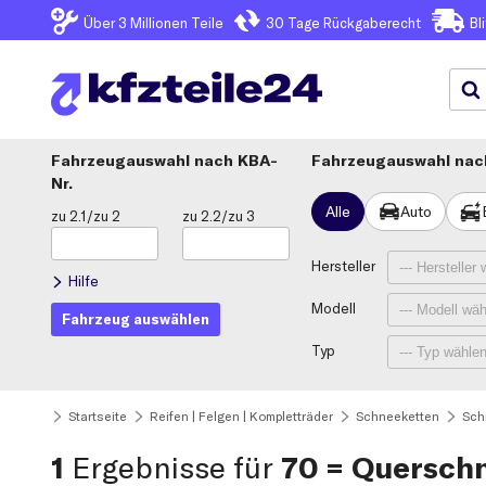
Über 3
Millionen Teile
30 Tage
Rückgaberecht
Bl
Fahrzeugauswahl
KBA-
Fahrzeugauswahl nach
Nr.
Alle
Auto
zu 2.1/zu 2
zu 2.2/zu 3
Hersteller
Hilfe
Modell
Fahrzeug auswählen
Typ
Startseite
Reifen | Felgen | Kompletträder
Schneeketten
Sch
1
Ergebnisse für
70 = Querschn