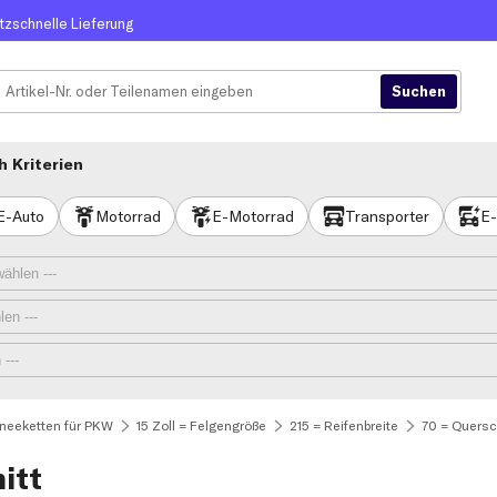
itzschnelle Lieferung
 Kriterien
E-Auto
Motorrad
E-Motorrad
Transporter
E-
neeketten für PKW
15 Zoll = Felgengröße
215 = Reifenbreite
70 = Quersc
itt