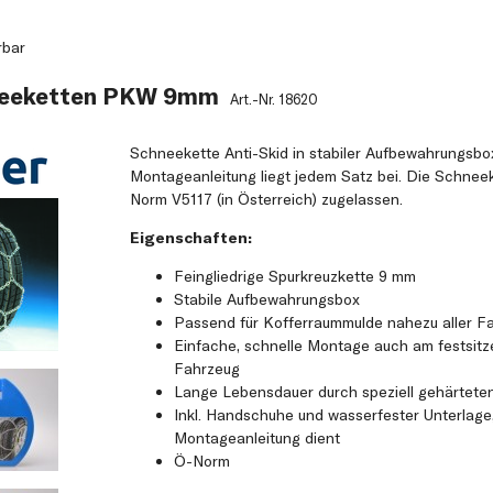
rbar
neeketten PKW 9mm
Art.-Nr.
18620
Schneekette Anti-Skid in stabiler Aufbewahrungsbo
Montageanleitung liegt jedem Satz bei. Die Schnee
Norm V5117 (in Österreich) zugelassen.
Eigenschaften:
Feingliedrige Spurkreuzkette 9 mm
Stabile Aufbewahrungsbox
Passend für Kofferraummulde nahezu aller F
Einfache, schnelle Montage auch am festsit
Fahrzeug
Lange Lebensdauer durch speziell gehärtete
Inkl. Handschuhe und wasserfester Unterlage, 
Montageanleitung dient
Ö-Norm