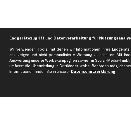
Endgerätezugriff und Datenverarbeitung für Nutzungsanalys
Wir verwenden Tools, mit denen wir Informationen Ihres Endgeräts 
anzuzeigen und nicht-personalisierte Werbung zu schalten. Mit Ihrer
Auswertung unserer Werbekampagnen sowie für Social-Media-Funktion
umfasst die Übermittlung in Drittländer, wobei Behörden möglicherwei
Informationen finden Sie in unserer
Datenschutzerklärung
.
Über kfzteile24
Kundenservice
Über uns
Zahlung
business
plus
Versandinfo
Corporate Webseite
Retoure & Gewährleistu
Partnerprogramm
Austauschartikel
Werkstätten/Filialen
Häufige Fragen