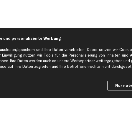
e und personalisierte Werbung
auslesen/speichern und Ihre Daten verarbeiten. Dabei setzen wir Cookie
 Einwilligung nutzen wir Tools für die Personalisierung von Inhalten und 
en. Ihre Daten werden auch an unsere Werbepartner weitergegeben und ge
se auf Ihre Daten zugreifen und Ihre Betroffenenrechte nicht durchgesetzt
Nur not
Hilfe & Support
Top Produkt
Kontakt
Auspuff
Datenschutz
Bremsbeläge
ng
AGB
Bremssattel
Impressum
Bremsscheiben
Whistleblowersystem
Lichtmaschine