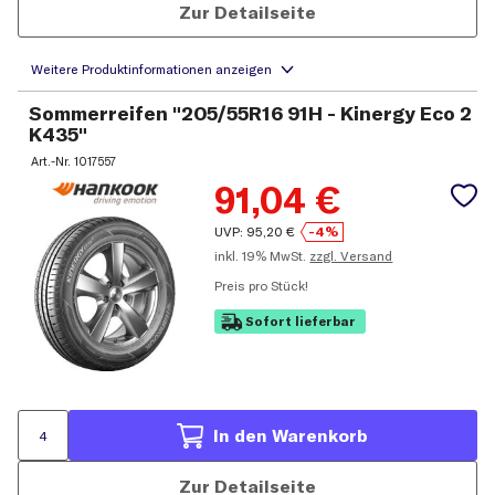
Zur Detailseite
Sommerreifen "205/55R16 91H - Kinergy Eco 2
K435"
Art.-Nr.
1017557
91,04
€
UVP:
95,20
€
-4%
inkl.
19% MwSt.
zzgl. Versand
Preis pro Stück!
Sofort lieferbar
In den Warenkorb
Zur Detailseite