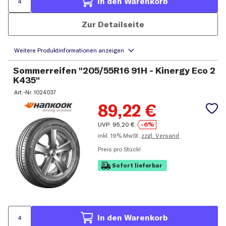
In den Warenkorb
Zur Detailseite
Sommerreifen "205/55R16 91H - Kinergy Eco 2
K435"
Art.-Nr.
1024037
89,22
€
UVP:
95,20
€
-6%
inkl.
19% MwSt.
zzgl. Versand
Preis pro Stück!
Sofort lieferbar
In den Warenkorb