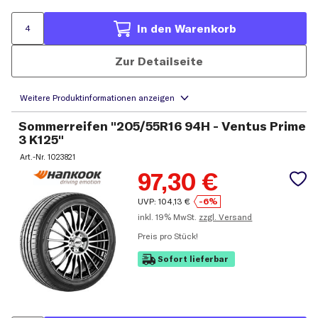
In den Warenkorb
Zur Detailseite
Sommerreifen "205/55R16 94H - Ventus Prime
3 K125"
Art.-Nr.
1023821
97,30
€
UVP:
104,13
€
-6%
inkl.
19% MwSt.
zzgl. Versand
Preis pro Stück!
Sofort lieferbar