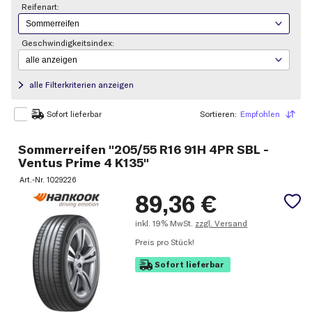
Reifenart:
Geschwindigkeitsindex:
alle Filterkriterien anzeigen
Sortieren:
Empfohlen
Sortieren
Sofort lieferbar
Sommerreifen "205/55 R16 91H 4PR SBL -
Ventus Prime 4 K135"
Art.-Nr.
1029226
89,36
€
inkl.
19% MwSt.
zzgl. Versand
Preis pro Stück!
Sofort lieferbar