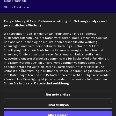
Seat Ersatzteile
Skoda Ersatzteile
VW Ersatzteile
Endgerätezugriff und Datenverarbeitung für Nutzungsanalyse und
personalisierte Werbung
Social Media
Wir verwenden Tools, mit denen wir Informationen Ihres Endgeräts
auslesen/speichern und Ihre Daten verarbeiten. Dabei setzen wir Cookies
und ähnliche Technologien ein, um Ihnen personalisierte Werbung
anzuzeigen und nicht-personalisierte Werbung zu schalten. Mit Ihrer
Jetzt APP Downloaden
Einwilligung nutzen wir Tools für die Personalisierung von Inhalten und
Anzeigen, für die Nutzungsanalyse, Erstellung von Nutzerprofilen und
Auswertung unserer Werbekampagnen sowie für Social-Media-Funktionen.
Ihre Daten werden auch an unsere Werbepartner weitergegeben und
gegebenenfalls mit weiteren Daten zusammengeführt. Ihre Einwilligung
umfasst die Übermittlung in Drittländer, wobei Behörden möglicherweise auf
kfzteile24 Newsletter
Ihre Daten zugreifen und Ihre Betroffenenrechte nicht durchgesetzt werden
könnten. Ihre Einwilligung ist jederzeit widerrufbar. Weitere Informationen
Alle Angebote, Rabatte & Specials.
finden Sie in unserer
Datenschutzerklärung
.
Nur notwendige
Ich möchte über aktuelle Vorteile und Angebote im Shop informiert werden und
willige in die
Datenschutzerklärung
ein. Eine Abmeldung ist jederzeit möglich.
Einstellungen
Alle zulassen