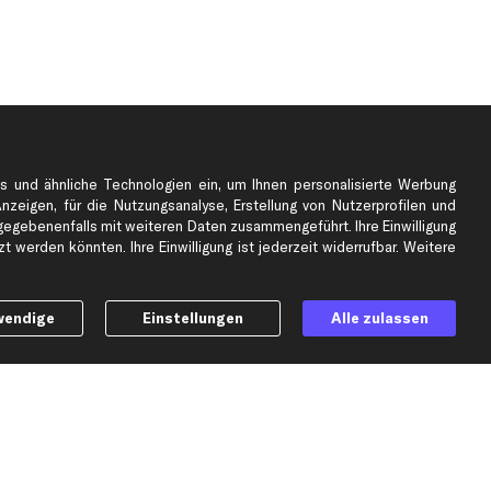
s und ähnliche Technologien ein, um Ihnen personalisierte Werbung
Anzeigen, für die Nutzungsanalyse, Erstellung von Nutzerprofilen und
gebenenfalls mit weiteren Daten zusammengeführt. Ihre Einwilligung
 werden könnten. Ihre Einwilligung ist jederzeit widerrufbar. Weitere
wendige
Einstellungen
Alle zulassen
e
Top Automarken
Audi Ersatzteile
BMW Ersatzteile
Ford Ersatzteile
Mercedes-Benz Ersatzteile
Opel Ersatzteile