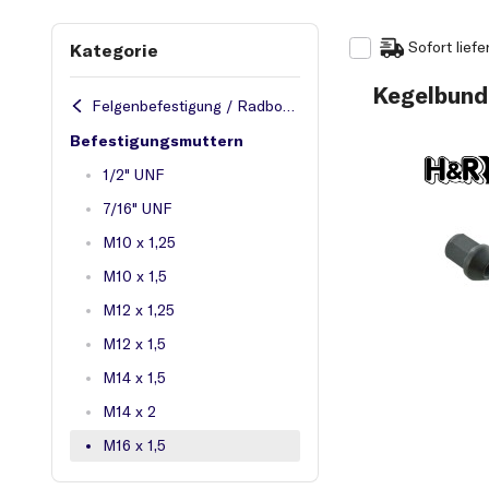
Sofort liefe
Kategorie
Kegelbund
Felgenbefestigung / Radbolzen / Muttern
Befestigungsmuttern
1/2" UNF
7/16" UNF
M10 x 1,25
M10 x 1,5
M12 x 1,25
M12 x 1,5
M14 x 1,5
M14 x 2
M16 x 1,5