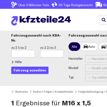
Über 3
Millionen Teile
30 Tage
Rückgaberecht
Bl
Fahrzeugauswahl
KBA-
Fahrzeugauswahl nach
Nr.
Alle
Auto
zu 2.1/zu 2
zu 2.2/zu 3
Hersteller
Hilfe
Modell
Fahrzeug auswählen
Typ
Startseite
Reifen | Felgen | Kompletträder
Felgenbefestigung / 
1
Ergebnisse für
M16 x 1,5