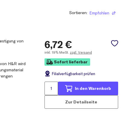
Sortieren:
Empfohlen
Sortieren
estigung von
6,72
€
inkl.
19% MwSt.
zzgl. Versand
Sofort lieferbar
 von H&R wird
ungsmaterial
Filial
verfügbarkeit prüfen
trengen
In den Warenkorb
Zur Detailseite