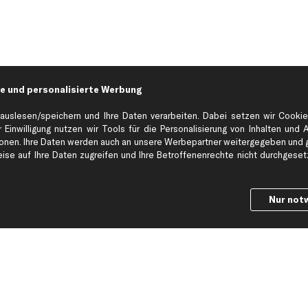
e und personalisierte Werbung
auslesen/speichern und Ihre Daten verarbeiten. Dabei setzen wir Cookie
 Einwilligung nutzen wir Tools für die Personalisierung von Inhalten und 
en. Ihre Daten werden auch an unsere Werbepartner weitergegeben und ge
se auf Ihre Daten zugreifen und Ihre Betroffenenrechte nicht durchgesetzt
Nur not
Hilfe & Support
Top Produkt
Kontakt
Auspuff
Datenschutz
Bremsbeläge
ng
AGB
Bremssattel
Impressum
Bremsscheiben
Whistleblowersystem
Lichtmaschine