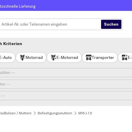
itzschnelle Lieferung
 Kriterien
E-Auto
Motorrad
E-Motorrad
Transporter
E-
Radbolzen / Muttern
Befestigungsmuttern
M16 x 1,5