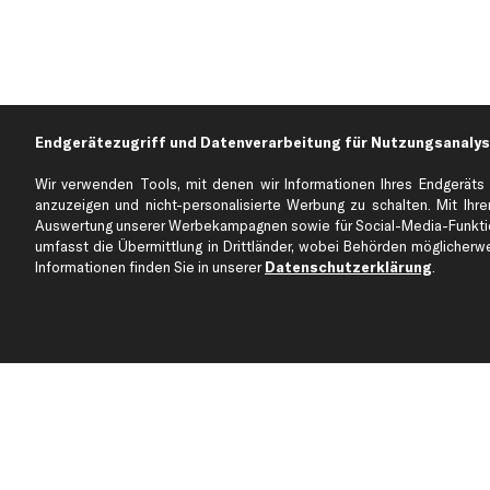
Endgerätezugriff und Datenverarbeitung für Nutzungsanalys
Wir verwenden Tools, mit denen wir Informationen Ihres Endgeräts 
anzuzeigen und nicht-personalisierte Werbung zu schalten. Mit Ihrer
Auswertung unserer Werbekampagnen sowie für Social-Media-Funktion
umfasst die Übermittlung in Drittländer, wobei Behörden möglicherwei
Informationen finden Sie in unserer
Datenschutzerklärung
.
Über kfzteile24
Kundenservice
Über uns
Zahlung
business
plus
Versandinfo
Corporate Webseite
Retoure & Gewährleistu
Partnerprogramm
Austauschartikel
Werkstätten/Filialen
Häufige Fragen