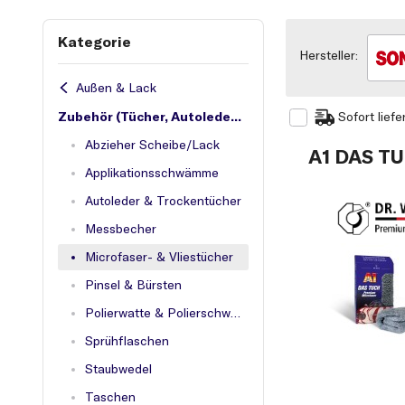
Kategorie
Hersteller:
Außen & Lack
Zubehör (Tücher, Autoleder usw.)
Sofort liefe
Abzieher Scheibe/Lack
A1 DAS TU
Applikationsschwämme
Autoleder & Trockentücher
Messbecher
Microfaser- & Vliestücher
Pinsel & Bürsten
Polierwatte & Polierschwämme
Sprühflaschen
Staubwedel
Taschen