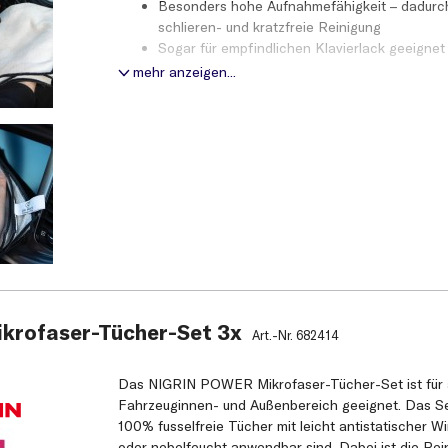
Besonders hohe Aufnahmefähigkeit – dadurc
schlieren- und kratzfreie Reinigung
Sogar für empfindlichen Klavierlack geeignet
Fusselfrei auch an den Tuchkanten, da umket
mehr anzeigen...
Sehr angenehme und weiche Haptik
Extrem langlebig – hält ca. 300 Waschzyklen
rofaser-Tücher-Set 3x
Art.-Nr.
682414
Das NIGRIN POWER Mikrofaser-Tücher-Set ist für 
Fahrzeuginnen- und Außenbereich geeignet. Das Set
100% fusselfreie Tücher mit leicht antistatischer Wi
oder nebelfeucht anwendbar sind. Dabei ist die Rei