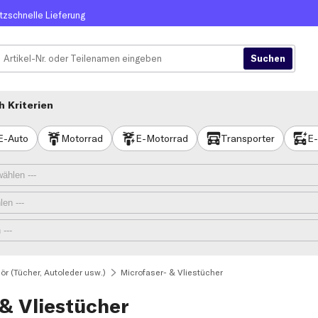
itzschnelle Lieferung
 Kriterien
E-Auto
Motorrad
E-Motorrad
Transporter
E-
ör (Tücher, Autoleder usw.)
Microfaser- & Vliestücher
& Vliestücher