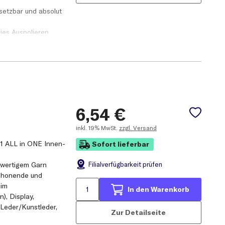
nsetzbar und absolut
eies Auspolieren
üler)
 geeignet
6,54
€
inkl.
19% MwSt.
zzgl. Versand
A1 ALL in ONE Innen-
Sofort lieferbar
Filial
verfügbarkeit prüfen
hwertigem Garn
 schonende und
 im
In den Warenkorb
), Display,
, Leder/Kunstleder,
Zur Detailseite