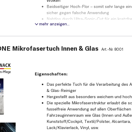
Wolken
Beidseitiger Hoch-Flor – somit sehr lange ei
sicher gegen falsche Anwendung
Nahtlos durch Ultra-Sonic-Cut für ein kratzfr
mehr anzeigen...
Fusselfrei, waschbar bis 60° C (ohne Weichsp
Hält ca. 300 Waschzyklen
Sogar für empfindliche Lacke wie Klavierlack
Größe: 40 x 40 cm
 ONE Mikrofasertuch Innen & Glas
Art.-Nr.
8001
Eigenschaften:
Das perfekte Tuch für die Verarbeitung des 
& Glas-Reiniger
Hergestellt aus besonders weichem und hoc
Die spezielle Mikrofaserstruktur erlaubt die
fusselfreie Anwendung auf allen Oberflächen
Fahrzeuginnenraum wie Glas (Innen und Außen
Kunststoff/Cockpit, Textil/Polster, Alcantara
Lack/Klavierlack, Vinyl, usw.