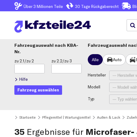
Über 3
Millionen Teile
30 Tage
Rückgaberecht
Bl
Fahrzeugauswahl
KBA-
Fahrzeugauswahl nach
Nr.
Alle
Auto
zu 2.1/zu 2
zu 2.2/zu 3
Hersteller
Hilfe
Modell
Fahrzeug auswählen
Typ
Startseite
Pflegemittel | Wartungsmittel
Außen & Lack
Zubeh
35
Ergebnisse für
Microfaser- 