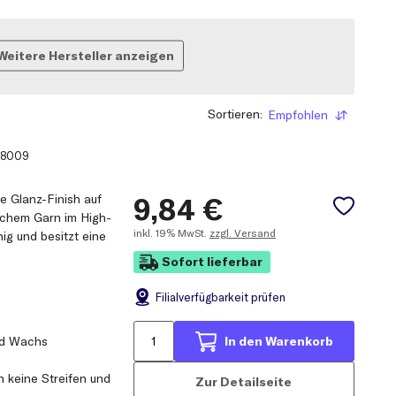
Weitere Hersteller anzeigen
Sortieren:
Empfohlen
Sortieren
8009
e Glanz-Finish auf
9,84
€
ichem Garn im High-
inkl.
19% MwSt.
zzgl. Versand
g und besitzt eine
Sofort lieferbar
Filial
verfügbarkeit prüfen
und Wachs
In den Warenkorb
 keine Streifen und
Zur Detailseite