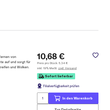
10,68
€
fernen von
te auf und sorgt für
Preis pro Stück:
5,34
€
treifen und Wolken.
inkl.
19% MwSt.
zzgl. Versand
Sofort lieferbar
Filial
verfügbarkeit prüfen
In den Warenkorb
Zur Detailseite