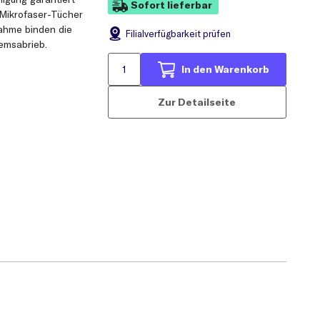
Sofort lieferbar
e Mikrofaser-Tücher
nahme binden die
Filial
verfügbarkeit prüfen
emsabrieb.
In den Warenkorb
Zur Detailseite