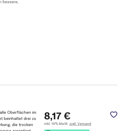
h bessere,
telt
alle Oberflächen im
8,17
€
 beinhaltet drei zu
inkl.
19% MwSt.
zzgl. Versand
rkung, die trocken
nigung garantiert