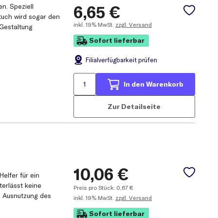
n. Speziell
6,65
€
stuch wird sogar den
inkl.
19% MwSt.
zzgl. Versand
 Gestaltung
Sofort lieferbar
Filial
verfügbarkeit prüfen
In den Warenkorb
Zur Detailseite
10,06
€
Helfer für ein
erlässt keine
Preis pro Stück:
0,67
€
le Ausnutzung des
inkl.
19% MwSt.
zzgl. Versand
Sofort lieferbar