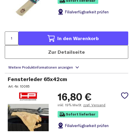
Sofort lieferbar
Filial
verfügbarkeit prüfen
In den Warenkorb
Zur Detailseite
Fensterleder 65x42cm
Art.-Nr.
10065
16,80
€
inkl.
19% MwSt.
zzgl. Versand
Sofort lieferbar
Filial
verfügbarkeit prüfen