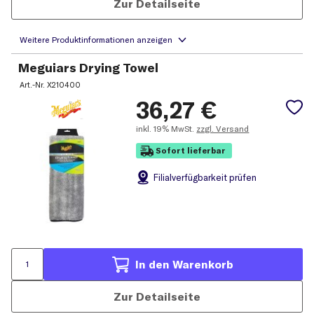
Zur Detailseite
Meguiars Drying Towel
Art.-Nr.
X210400
36,27
€
inkl.
19% MwSt.
zzgl. Versand
Sofort lieferbar
Filial
verfügbarkeit prüfen
In den Warenkorb
Zur Detailseite