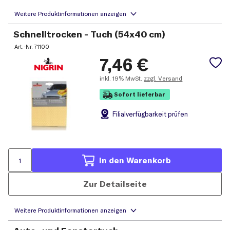
Schnelltrocken - Tuch (54x40 cm)
Art.-Nr.
71100
7,46
€
inkl.
19% MwSt.
zzgl. Versand
Sofort lieferbar
Filial
verfügbarkeit prüfen
In den Warenkorb
Zur Detailseite