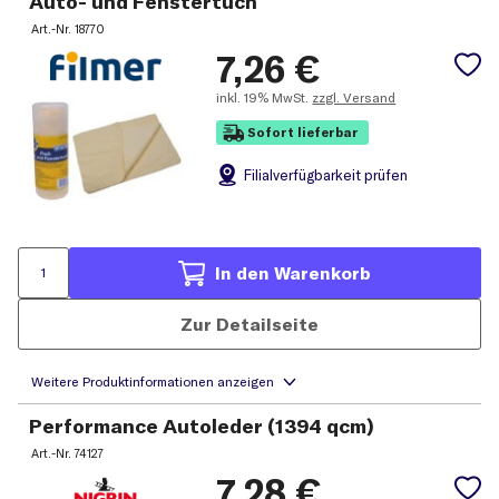
Auto- und Fenstertuch
Art.-Nr.
18770
7,26
€
inkl.
19% MwSt.
zzgl. Versand
Sofort lieferbar
Filial
verfügbarkeit prüfen
In den Warenkorb
Zur Detailseite
Performance Autoleder (1394 qcm)
Art.-Nr.
74127
7,28
€