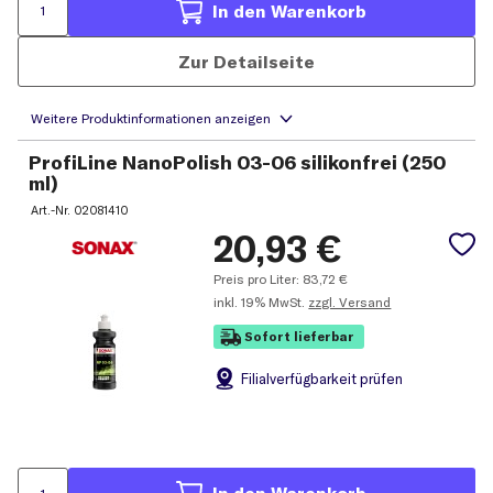
In den Warenkorb
Zur Detailseite
ProfiLine NanoPolish 03-06 silikonfrei (250
ml)
Art.-Nr.
02081410
20,93
€
Preis pro Liter:
83,72
€
inkl.
19% MwSt.
zzgl. Versand
Sofort lieferbar
Filial
verfügbarkeit prüfen