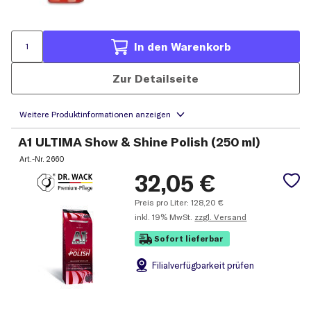
In den Warenkorb
Zur Detailseite
A1 ULTIMA Show & Shine Polish (250 ml)
Art.-Nr.
2660
32,05
€
Preis pro Liter:
128,20
€
inkl.
19% MwSt.
zzgl. Versand
Sofort lieferbar
Filial
verfügbarkeit prüfen