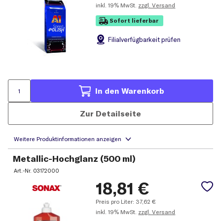
inkl.
19% MwSt.
zzgl. Versand
Sofort lieferbar
Filial
verfügbarkeit prüfen
In den Warenkorb
Zur Detailseite
Metallic-Hochglanz (500 ml)
Art.-Nr.
03172000
18,81
€
Preis pro Liter:
37,62
€
inkl.
19% MwSt.
zzgl. Versand