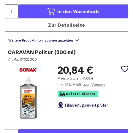
In den Warenkorb
Zur Detailseite
CARAVAN Politur (500 ml)
Art.-Nr.
07022000
20,84
€
Preis pro Liter:
41,68
€
inkl.
19% MwSt.
zzgl. Versand
Sofort lieferbar
Filial
verfügbarkeit prüfen