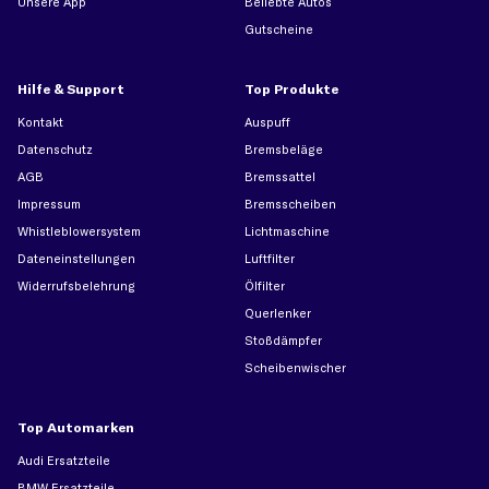
Unsere App
Beliebte Autos
Gutscheine
Hilfe & Support
Top Produkte
Kontakt
Auspuff
Datenschutz
Bremsbeläge
AGB
Bremssattel
Impressum
Bremsscheiben
Whistleblowersystem
Lichtmaschine
Dateneinstellungen
Luftfilter
Widerrufsbelehrung
Ölfilter
Querlenker
Stoßdämpfer
Scheibenwischer
Top Automarken
Audi Ersatzteile
BMW Ersatzteile