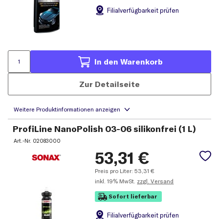
Filial
verfügbarkeit prüfen
In den Warenkorb
Zur Detailseite
ProfiLine NanoPolish 03-06 silikonfrei (1 L)
Art.-Nr.
02083000
53,31
€
Preis pro Liter:
53,31
€
inkl.
19% MwSt.
zzgl. Versand
Sofort lieferbar
Filial
verfügbarkeit prüfen