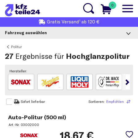
0
1
Gratis
Versand
ab 120 €
Fahrzeug auswählen
Politur
27
Ergebnisse für
Hochglanzpolitur
Hersteller:
Sortieren:
Empfohlen
Sortieren
Sofort lieferbar
Auto-Politur (500 ml)
Art.-Nr.
03002000
18,67
€