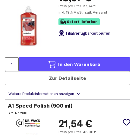
Preis pro Liter:
37,34
€
inkl.
19% MwSt.
zzgl. Versand
Sofort lieferbar
Filial
verfügbarkeit prüfen
In den Warenkorb
Zur Detailseite
A1 Speed Polish (500 ml)
Art.-Nr.
2610
21,54
€
Preis pro Liter:
43,08
€