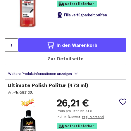
Sofort lieferbar
Filial
verfügbarkeit prüfen
In den Warenkorb
Zur Detailseite
Ultimate Polish Politur (473 ml)
Art.-Nr.
G19216EU
26,21
€
Preis pro Liter:
55,41
€
inkl.
19% MwSt.
zzgl. Versand
Sofort lieferbar