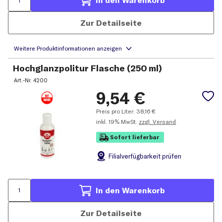
In den Warenkorb
Zur Detailseite
Hochglanzpolitur Flasche (250 ml)
Art.-Nr.
4200
9,54
€
Preis pro Liter:
38,16
€
inkl.
19% MwSt.
zzgl. Versand
Sofort lieferbar
Filial
verfügbarkeit prüfen
In den Warenkorb
Zur Detailseite