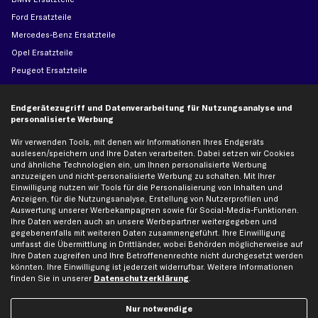
Ford Ersatzteile
Mercedes-Benz Ersatzteile
Opel Ersatzteile
Peugeot Ersatzteile
Renault Ersatzteile
Seat Ersatzteile
Endgerätezugriff und Datenverarbeitung für Nutzungsanalyse und
personalisierte Werbung
Skoda Ersatzteile
VW Ersatzteile
Wir verwenden Tools, mit denen wir Informationen Ihres Endgeräts
auslesen/speichern und Ihre Daten verarbeiten. Dabei setzen wir Cookies
und ähnliche Technologien ein, um Ihnen personalisierte Werbung
anzuzeigen und nicht-personalisierte Werbung zu schalten. Mit Ihrer
Social Media
Einwilligung nutzen wir Tools für die Personalisierung von Inhalten und
Anzeigen, für die Nutzungsanalyse, Erstellung von Nutzerprofilen und
Auswertung unserer Werbekampagnen sowie für Social-Media-Funktionen.
Ihre Daten werden auch an unsere Werbepartner weitergegeben und
gegebenenfalls mit weiteren Daten zusammengeführt. Ihre Einwilligung
Jetzt APP Downloaden
umfasst die Übermittlung in Drittländer, wobei Behörden möglicherweise auf
Ihre Daten zugreifen und Ihre Betroffenenrechte nicht durchgesetzt werden
könnten. Ihre Einwilligung ist jederzeit widerrufbar. Weitere Informationen
finden Sie in unserer
Datenschutzerklärung
.
kfzteile24 Newsletter
Nur notwendige