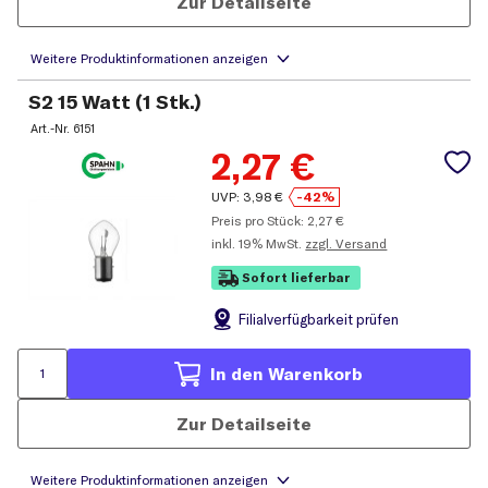
Zur Detailseite
S2 15 Watt (1 Stk.)
Art.-Nr.
6151
2,27
€
UVP:
3,98
€
-42%
Preis pro Stück:
2,27
€
inkl.
19% MwSt.
zzgl. Versand
Sofort lieferbar
Filial
verfügbarkeit prüfen
In den Warenkorb
Zur Detailseite