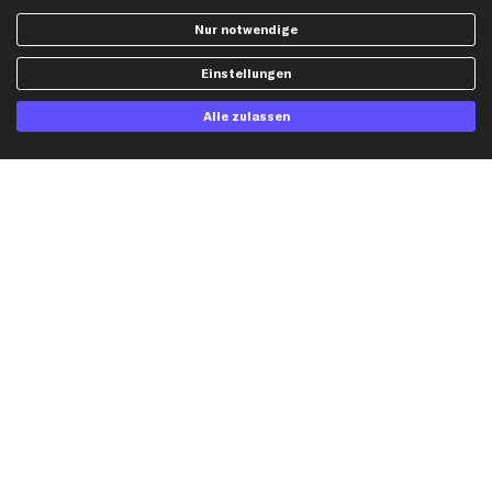
Social Media
Nur notwendige
Einstellungen
Jetzt APP Downloaden
Alle zulassen
kfzteile24 Newsletter
Alle Angebote, Rabatte & Specials.
Ich möchte über aktuelle Vorteile und Angebote im Shop informiert werden und
willige in die
Datenschutzerklärung
ein. Eine Abmeldung ist jederzeit möglich.
Zahlungsarten
Kreditkarte
Rechnung
Lastschrift