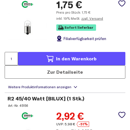
1,75
€
Preis pro Stück:
1,75
€
inkl.
19% MwSt.
zzgl. Versand
Sofort lieferbar
Filial
verfügbarkeit prüfen
In den Warenkorb
Zur Detailseite
R2 45/40 Watt [BILUX] (1 Stk.)
Art.-Nr.
45156
2,92
€
UVP:
5,98
€
-51%