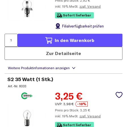
Preis pro Stück:
2,92
€
inkl.
19% MwSt.
zzgl. Versand
Sofort lieferbar
Filial
verfügbarkeit prüfen
In den Warenkorb
Zur Detailseite
S2 35 Watt (1 Stk.)
Art.-Nr.
6033
3,25
€
UVP:
3,98
€
-18%
Preis pro Stück:
3,25
€
inkl.
19% MwSt.
zzgl. Versand
Sofort lieferbar