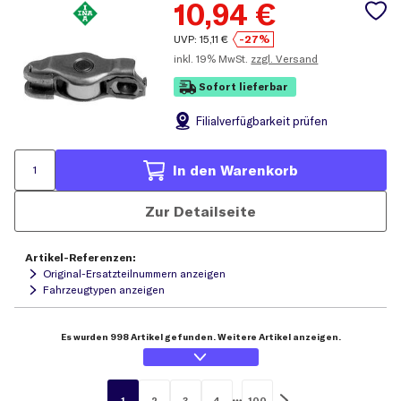
10,94
€
UVP:
15,11
€
-27%
inkl.
19% MwSt.
zzgl. Versand
Sofort lieferbar
Filial
verfügbarkeit prüfen
In den Warenkorb
Zur Detailseite
Artikel-Referenzen:
Original-Ersatzteilnummern anzeigen
Fahrzeugtypen anzeigen
Es wurden 998 Artikel gefunden. Weitere Artikel anzeigen.
1
2
3
4
100