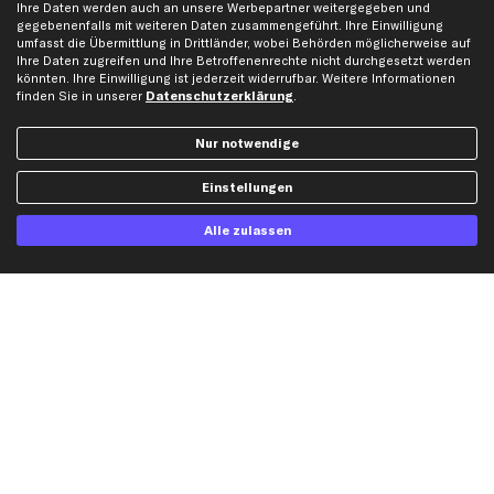
Ihre Daten werden auch an unsere Werbepartner weitergegeben und
gegebenenfalls mit weiteren Daten zusammengeführt. Ihre Einwilligung
umfasst die Übermittlung in Drittländer, wobei Behörden möglicherweise auf
Ihre Daten zugreifen und Ihre Betroffenenrechte nicht durchgesetzt werden
könnten. Ihre Einwilligung ist jederzeit widerrufbar. Weitere Informationen
finden Sie in unserer
Datenschutzerklärung
.
Artikel, Teile, Original und Bestell-Nr. dienen nur zu Vergleichszwecken und sind
keine Herkunftsbezeichnungen. Die Nennung von Namen, Warenzeichen oder
Nur notwendige
Markennamen erfolgt nur zu Zwecken der Zuordnung unserer Artikel. Die Angaben
von diesen in Rechnungen an Fahrzeugbesitzer sind nicht statthaft. Die Ware bleibt
bis zur Bezahlung unser Eigentum.
Einstellungen
Die hier dargestellten Daten, insbesondere die gesamte Datenbank, dürfen nicht
Alle zulassen
vervielfältigt werden. Die Vervielfältigung und Verbreitung der Daten und der
Datenbank ohne vorherige Einwilligung von TecAlliance und/oder die Einbeziehung
Dritter in solche Aktivitäten ist streng verboten. Jegliche unautorisierte Nutzung von
Inhalten stellt eine Verletzung des Urheberrechts dar und kann rechtliche Schritte
nach sich ziehen.
Vertrag widerrufen