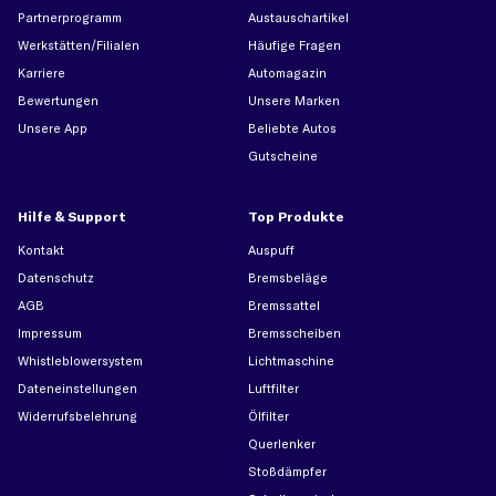
Partnerprogramm
Austauschartikel
Werkstätten/Filialen
Häufige Fragen
Karriere
Automagazin
Bewertungen
Unsere Marken
Unsere App
Beliebte Autos
Gutscheine
Hilfe & Support
Top Produkte
Kontakt
Auspuff
Datenschutz
Bremsbeläge
AGB
Bremssattel
Impressum
Bremsscheiben
Whistleblowersystem
Lichtmaschine
Dateneinstellungen
Luftfilter
Widerrufsbelehrung
Ölfilter
Querlenker
Stoßdämpfer