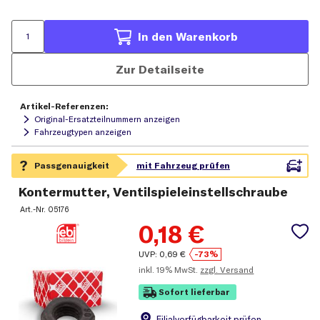
In den Warenkorb
Zur Detailseite
Artikel-Referenzen:
Original-Ersatzteilnummern anzeigen
Fahrzeugtypen anzeigen
Kontermutter, Ventilspieleinstellschraube
Art.-Nr.
05176
0,18
€
UVP:
0,69
€
-73%
inkl.
19% MwSt.
zzgl. Versand
Sofort lieferbar
Filial
verfügbarkeit prüfen