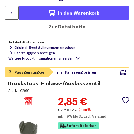
In den Warenkorb
Zur Detailseite
Artikel-Referenzen:
Original-Ersatzteilnummern anzeigen
Fahrzeugtypen anzeigen
Druckstück, Einlass-/Auslassventil
Art.-Nr.
02999
2,85
€
UVP:
6,52
€
-56%
inkl.
19% MwSt.
zzgl. Versand
Sofort lieferbar