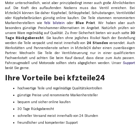
Motor unterschiedlich, weist aber prinzipbedingt immer auch große Ähnlichkeiten
auf. Die Kraft des auflaufenden Nockens muss das Ventil erreichen. Bei
kfzteile24 können Sie daher Kipphebel, Schlepphebel, Schubstangen, Ventilstößel
oder Kipphebelbrücken günstig online kaufen. Die Teile stammen renommierten
Markenherstellern wie
febi bilstein
oder
Blue Print
. Wir haben aber auch
besonders günstige Preishammer-Alternativen im Angebot. Natürlich prüfen wir
unsere Ware regelmäßig auf Qualität. Zu Ihrer Sicherheit bieten wir auch satte
30
Tage Rückgaberecht
. Sie kaufen ohne jegliches Risiko! Nach der Bestellung
werden die Teile verpackt und meist innerhalb von
24 Stunden
versendet. Auch
Werkstätten und Pannendienste sehen in kfzteile24 daher einen zuverlässigen
Partner. Wechseln Sie Teile der Ventilsteuerung nur in einer qualifizierten
Fachwerkstatt und achten Sie beim Kauf darauf, dass diese zum Auto passen.
Fahrzeugmodell und Motorcode sollten stets abgeglichen werden. Unser
Support
berät Sie gerne.
Ihre Vorteile bei kfzteile24
hochwertige Teile und regelmäßige Qualitätskontrollen
günstige Preise und renommierte Markenhersteller
bequem und sicher online kaufen
30 Tage Rückgaberecht
schneller Versand meist innerhalb von 24 Stunden
freundlicher und kompetenter Support