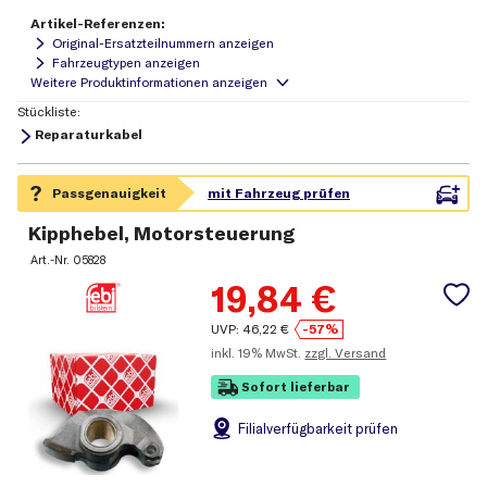
Artikel-Referenzen:
Original-Ersatzteilnummern anzeigen
Fahrzeugtypen anzeigen
Stückliste:
Reparaturkabel
Kipphebel, Motorsteuerung
Art.-Nr.
05828
19,84
€
UVP:
46,22
€
-57%
inkl.
19% MwSt.
zzgl. Versand
Sofort lieferbar
Filial
verfügbarkeit prüfen