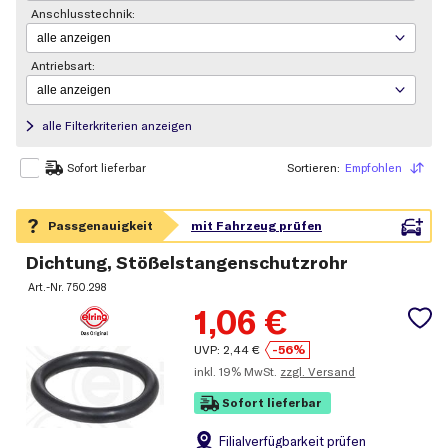
Anschlusstechnik:
Antriebsart:
alle Filterkriterien anzeigen
Sortieren:
Empfohlen
Sortieren
Sofort lieferbar
Dichtung, Stößelstangenschutzrohr
Art.-Nr.
750.298
1,06
€
UVP:
2,44
€
-56%
inkl.
19% MwSt.
zzgl. Versand
Sofort lieferbar
Filial
verfügbarkeit prüfen