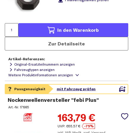
In den Warenkorb
Zur Detailseite
Artikel-Referenzen:
Original-Ersatzteilnummern anzeigen
Fahrzeugtypen anzeigen
Nockenwellenversteller "febi Plus"
Art.-Nr.
171985
163,79
€
UVP:
655,57
€
-75%
inkl.
19% MwSt.
zzgl. Versand