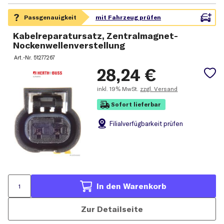
Kabelreparatursatz, Zentralmagnet-
Nockenwellenverstellung
Art.-Nr.
51277267
28,24
€
inkl.
19% MwSt.
zzgl. Versand
Sofort lieferbar
Filial
verfügbarkeit prüfen
In den Warenkorb
Zur Detailseite