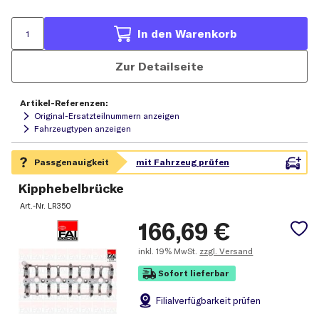
In den Warenkorb
Zur Detailseite
Artikel-Referenzen:
Original-Ersatzteilnummern anzeigen
Fahrzeugtypen anzeigen
Kipphebelbrücke
Art.-Nr.
LR350
166,69
€
inkl.
19% MwSt.
zzgl. Versand
Sofort lieferbar
Filial
verfügbarkeit prüfen