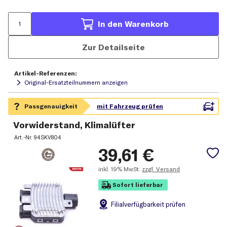
In den Warenkorb
Zur Detailseite
Artikel-Referenzen:
Original-Ersatzteilnummern anzeigen
Vorwiderstand, Klimalüfter
Art.-Nr.
94SKV804
39,61
€
inkl.
19% MwSt.
zzgl. Versand
Sofort lieferbar
Filial
verfügbarkeit prüfen