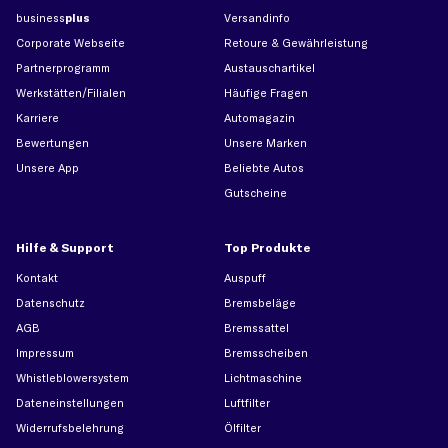
business
plus
Versandinfo
Corporate Webseite
Retoure & Gewährleistung
Partnerprogramm
Austauschartikel
Werkstätten/Filialen
Häufige Fragen
Karriere
Automagazin
Bewertungen
Unsere Marken
Unsere App
Beliebte Autos
Gutscheine
Hilfe & Support
Top Produkte
Kontakt
Auspuff
Datenschutz
Bremsbeläge
AGB
Bremssattel
Impressum
Bremsscheiben
Whistleblowersystem
Lichtmaschine
Dateneinstellungen
Luftfilter
Widerrufsbelehrung
Ölfilter