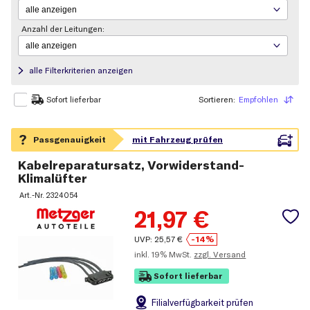
Anzahl der Leitungen:
alle Filterkriterien anzeigen
Sortieren:
Empfohlen
Sortieren
Sofort lieferbar
Kabelreparatursatz, Vorwiderstand-
Klimalüfter
Art.-Nr.
2324054
21,97
€
UVP:
25,57
€
-14%
inkl.
19% MwSt.
zzgl. Versand
Sofort lieferbar
Filial
verfügbarkeit prüfen