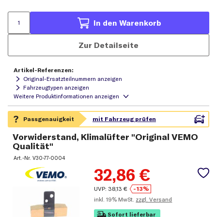
In den Warenkorb
Zur Detailseite
Artikel-Referenzen:
Original-Ersatzteilnummern anzeigen
Fahrzeugtypen anzeigen
Vorwiderstand, Klimalüfter "Original VEMO
Qualität"
Art.-Nr.
V30-77-0004
32,86
€
UVP:
38,13
€
-13%
inkl.
19% MwSt.
zzgl. Versand
Sofort lieferbar