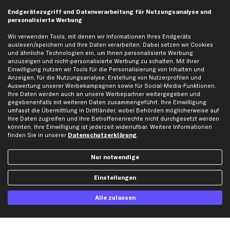
Endgerätezugriff und Datenverarbeitung für Nutzungsanalyse und
personalisierte Werbung
Jetzt APP Downloaden
Wir verwenden Tools, mit denen wir Informationen Ihres Endgeräts
auslesen/speichern und Ihre Daten verarbeiten. Dabei setzen wir Cookies
und ähnliche Technologien ein, um Ihnen personalisierte Werbung
anzuzeigen und nicht-personalisierte Werbung zu schalten. Mit Ihrer
Einwilligung nutzen wir Tools für die Personalisierung von Inhalten und
kfzteile24 Newsletter
Anzeigen, für die Nutzungsanalyse, Erstellung von Nutzerprofilen und
Auswertung unserer Werbekampagnen sowie für Social-Media-Funktionen.
Alle Angebote, Rabatte & Specials.
Ihre Daten werden auch an unsere Werbepartner weitergegeben und
gegebenenfalls mit weiteren Daten zusammengeführt. Ihre Einwilligung
umfasst die Übermittlung in Drittländer, wobei Behörden möglicherweise auf
Ihre Daten zugreifen und Ihre Betroffenenrechte nicht durchgesetzt werden
könnten. Ihre Einwilligung ist jederzeit widerrufbar. Weitere Informationen
Ich möchte über aktuelle Vorteile und Angebote im Shop informiert werden und
finden Sie in unserer
Datenschutzerklärung
.
willige in die
Datenschutzerklärung
ein. Eine Abmeldung ist jederzeit möglich.
Nur notwendige
Zahlungsarten
Einstellungen
Kreditkarte
Rechnung
Lastschrift
Alle zulassen
Vorkasse