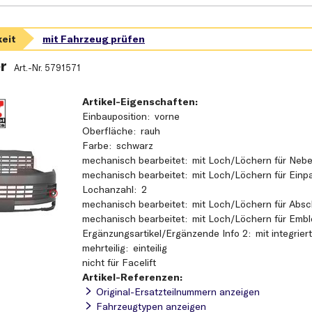
r
Art.-Nr.
5791571
Artikel-Eigenschaften:
Einbauposition
vorne
Oberfläche
rauh
Farbe
schwarz
mechanisch bearbeitet
mit Loch/Löchern für Neb
mechanisch bearbeitet
mit Loch/Löchern für Einpa
Lochanzahl
2
mechanisch bearbeitet
mit Loch/Löchern für Abs
mechanisch bearbeitet
mit Loch/Löchern für Emb
Ergänzungsartikel/Ergänzende Info 2
mit integrier
mehrteilig
einteilig
nicht für Facelift
Artikel-Referenzen:
Original-Ersatzteilnummern anzeigen
Fahrzeugtypen anzeigen