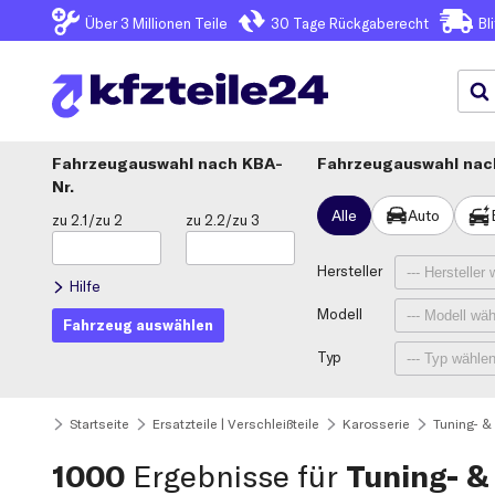
Über 3
Millionen Teile
30 Tage
Rückgaberecht
Bl
Fahrzeugauswahl
KBA-
Fahrzeugauswahl nach
Nr.
Alle
Auto
zu 2.1/zu 2
zu 2.2/zu 3
Hersteller
Hilfe
Modell
Fahrzeug auswählen
Typ
Startseite
Ersatzteile | Verschleißteile
Karosserie
Tuning- &
1000
Ergebnisse für
Tuning- &