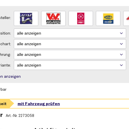
teller:
ition:
chart:
hrung:
iante:
rien anzeigen
rbar
r
Art.-Nr.
2273058