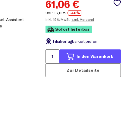
61,06
€
UVP:
117,81
€
-48%
kel-Assistent
inkl.
19% MwSt.
zzgl. Versand
fe
Sofort lieferbar
Filial
verfügbarkeit prüfen
In den Warenkorb
Zur Detailseite