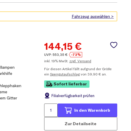
144,15
€
UVP:
553,35
€
-73%
inkl.
19% MwSt.
zzgl. Versand
ellampen
Für diesen Artikel fällt aufgrund der Größe
rkhilfe
ein
Sperrgutaufschlag
von 39,90 € an.
Sofort lieferbar
chlepphaken
leme
Filial
verfügbarkeit prüfen
tem Gitter
In den Warenkorb
Zur Detailseite