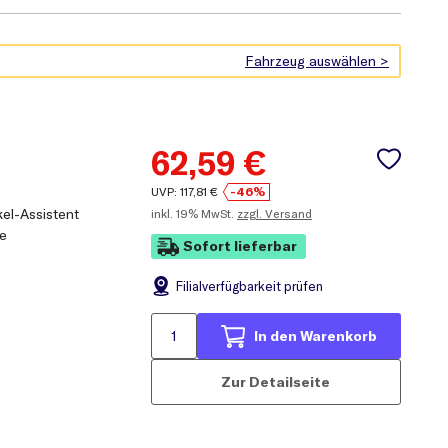
62,59
€
UVP:
117,81
€
-46%
kel-Assistent
inkl.
19% MwSt.
zzgl. Versand
fe
Sofort lieferbar
Filial
verfügbarkeit prüfen
In den Warenkorb
Zur Detailseite