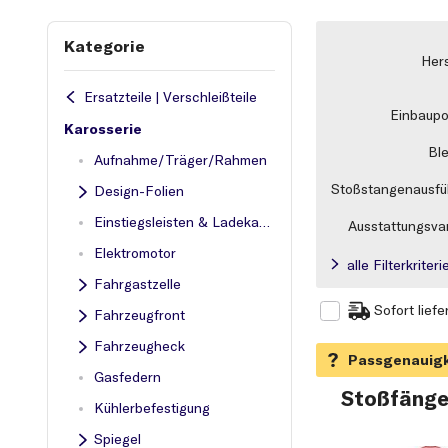
Kategorie
Hers
Ersatzteile | Verschleißteile
Einbaupos
Karosserie
Ble
Aufnahme/Träger/Rahmen
Stoßstangenausfü
Design-Folien
Einstiegsleisten & Ladekantenschutz
Ausstattungsvar
Elektromotor
alle Filterkrite
Fahrgastzelle
Sofort liefe
Fahrzeugfront
Fahrzeugheck
Gasfedern
Stoßfänge
Kühlerbefestigung
Spiegel