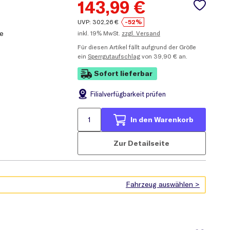
143,99
€
UVP:
302,26
€
-52%
fe
inkl.
19% MwSt.
zzgl. Versand
Für diesen Artikel fällt aufgrund der Größe
ein
Sperrgutaufschlag
von 39,90 € an.
Sofort lieferbar
Filial
verfügbarkeit prüfen
In den Warenkorb
Zur Detailseite