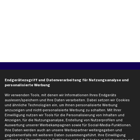
Über kfzteile24
Kundenservice
Endgerätezugriff und Datenverarbeitung für Nutzungsanalyse und
Über uns
Zahlung
personalisierte Werbung
business
plus
Versandinfo
Wir verwenden Tools, mit denen wir Informationen Ihres Endgeräts
Corporate Webseite
Retoure & Gewährleistung
auslesen/speichern und Ihre Daten verarbeiten. Dabei setzen wir Cookies
und ähnliche Technologien ein, um Ihnen personalisierte Werbung
Partnerprogramm
Austauschartikel
anzuzeigen und nicht-personalisierte Werbung zu schalten. Mit Ihrer
Einwilligung nutzen wir Tools für die Personalisierung von Inhalten und
Werkstätten/Filialen
Häufige Fragen
Anzeigen, für die Nutzungsanalyse, Erstellung von Nutzerprofilen und
Karriere
Automagazin
Auswertung unserer Werbekampagnen sowie für Social-Media-Funktionen.
Ihre Daten werden auch an unsere Werbepartner weitergegeben und
Bewertungen
Unsere Marken
gegebenenfalls mit weiteren Daten zusammengeführt. Ihre Einwilligung
Unsere App
Beliebte Autos