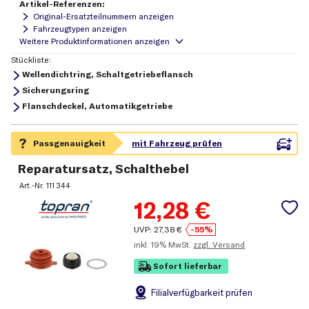
Artikel-Referenzen:
Original-Ersatzteilnummern anzeigen
Fahrzeugtypen anzeigen
Stückliste:
Wellendichtring, Schaltgetriebeflansch
Sicherungsring
Flanschdeckel, Automatikgetriebe
Reparatursatz, Schalthebel
Art.-Nr.
111 344
12,28
€
UVP:
27,38
€
-55%
inkl.
19% MwSt.
zzgl. Versand
Sofort lieferbar
Filial
verfügbarkeit prüfen