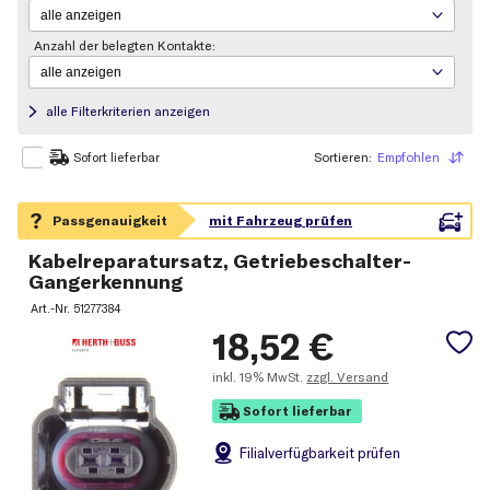
Anzahl der belegten Kontakte:
alle Filterkriterien anzeigen
Sortieren:
Empfohlen
Sortieren
Sofort lieferbar
Kabelreparatursatz, Getriebeschalter-
Gangerkennung
Art.-Nr.
51277384
18,52
€
inkl.
19% MwSt.
zzgl. Versand
Sofort lieferbar
Filial
verfügbarkeit prüfen