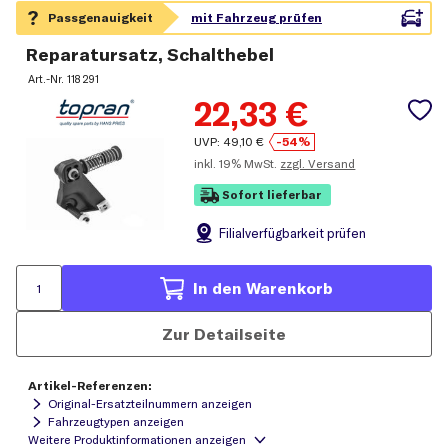
Reparatursatz, Schalthebel
Art.-Nr.
118 291
22,33
€
UVP:
49,10
€
-54%
inkl.
19% MwSt.
zzgl. Versand
Sofort lieferbar
Filial
verfügbarkeit prüfen
In den Warenkorb
Zur Detailseite
Artikel-Referenzen:
Original-Ersatzteilnummern anzeigen
Fahrzeugtypen anzeigen