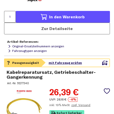
In den Warenkorb
Zur Detailseite
Artikel-Referenzen:
Original-Ersatzteilnummern anzeigen
Fahrzeugtypen anzeigen
Kabelreparatursatz, Getriebeschalter-
Gangerkennung
Art.-Nr.
51277340
26,39
€
UVP:
28,16
€
-6%
inkl.
19% MwSt.
zzgl. Versand
Sofort lieferbar