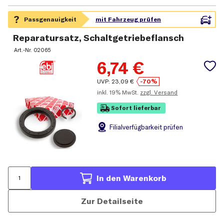
Reparatursatz, Schaltgetriebeflansch
Art.-Nr.
02065
6,74
€
UVP:
23,09
€
-70%
inkl.
19% MwSt.
zzgl. Versand
Sofort lieferbar
Filial
verfügbarkeit prüfen
In den Warenkorb
Zur Detailseite