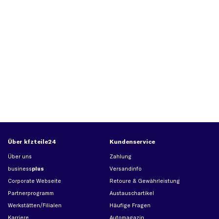
Über kfzteile24
Kundenservice
Über uns
Zahlung
business
plus
Versandinfo
Corporate Webseite
Retoure & Gewährleistung
Partnerprogramm
Austauschartikel
Werkstätten/Filialen
Häufige Fragen
Karriere
Automagazin