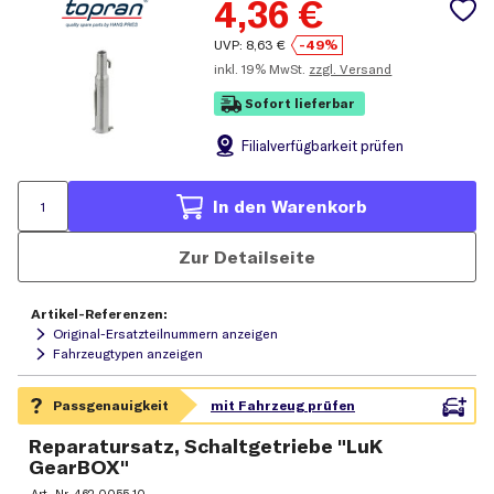
4,36
€
UVP:
8,63
€
-49%
inkl.
19% MwSt.
zzgl. Versand
Sofort lieferbar
Filial
verfügbarkeit prüfen
In den Warenkorb
Zur Detailseite
Artikel-Referenzen:
Original-Ersatzteilnummern anzeigen
Fahrzeugtypen anzeigen
Reparatursatz, Schaltgetriebe "LuK
GearBOX"