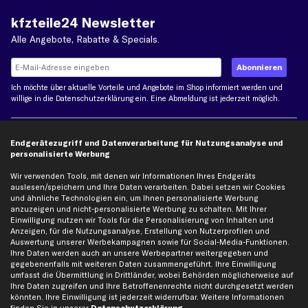
kfzteile24 Newsletter
Alle Angebote, Rabatte & Specials.
Ich möchte über aktuelle Vorteile und Angebote im Shop informiert werden und
willige in die
Datenschutzerklärung
ein. Eine Abmeldung ist jederzeit möglich.
Zahlungsarten
Endgerätezugriff und Datenverarbeitung für Nutzungsanalyse und
personalisierte Werbung
Kreditkarte
Wir verwenden Tools, mit denen wir Informationen Ihres Endgeräts
Rechnung
Lastschrift
auslesen/speichern und Ihre Daten verarbeiten. Dabei setzen wir Cookies
und ähnliche Technologien ein, um Ihnen personalisierte Werbung
anzuzeigen und nicht-personalisierte Werbung zu schalten. Mit Ihrer
Vorkasse
Einwilligung nutzen wir Tools für die Personalisierung von Inhalten und
Anzeigen, für die Nutzungsanalyse, Erstellung von Nutzerprofilen und
Auswertung unserer Werbekampagnen sowie für Social-Media-Funktionen.
Versand
Ihre Daten werden auch an unsere Werbepartner weitergegeben und
gegebenenfalls mit weiteren Daten zusammengeführt. Ihre Einwilligung
umfasst die Übermittlung in Drittländer, wobei Behörden möglicherweise auf
Ihre Daten zugreifen und Ihre Betroffenenrechte nicht durchgesetzt werden
könnten. Ihre Einwilligung ist jederzeit widerrufbar. Weitere Informationen