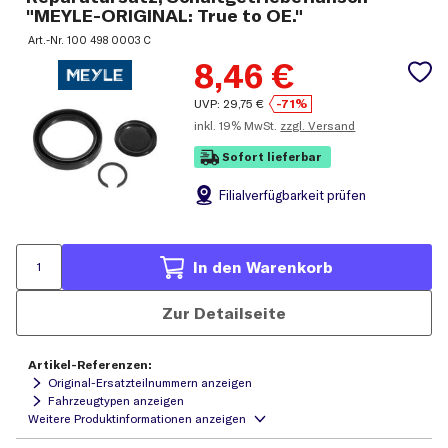
"MEYLE-ORIGINAL: True to OE."
Art.-Nr.
100 498 0003 C
8,46
€
UVP:
29,75
€
-71%
inkl.
19% MwSt.
zzgl. Versand
Sofort lieferbar
Filial
verfügbarkeit prüfen
In den Warenkorb
Zur Detailseite
Artikel-Referenzen:
Original-Ersatzteilnummern anzeigen
Fahrzeugtypen anzeigen