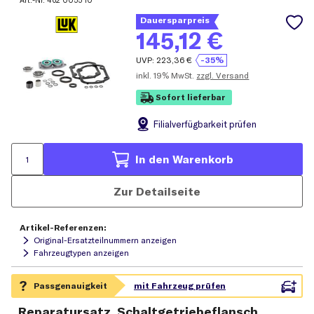
Art.-Nr.
462 0055 10
Dauersparpreis
145,12
€
UVP:
223,36
€
-35%
inkl.
19% MwSt.
zzgl. Versand
Sofort lieferbar
Filial
verfügbarkeit prüfen
In den Warenkorb
Zur Detailseite
Artikel-Referenzen:
Original-Ersatzteilnummern anzeigen
Fahrzeugtypen anzeigen
Reparatursatz, Schaltgetriebeflansch