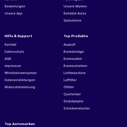
Bewertungen
Unsere Marken
Unsere App
Beliebte Autos
Gutscheine
Hilfe & Support
Top Produkte
Kontakt
Auspuff
Datenschutz
Bremsbeläge
AGB
Bremssattel
Impressum
Bremsscheiben
Whistleblowersystem
Lichtmaschine
Dateneinstellungen
Luftfilter
Widerrufsbelehrung
Ölfilter
Querlenker
Stoßdämpfer
Scheibenwischer
Top Automarken