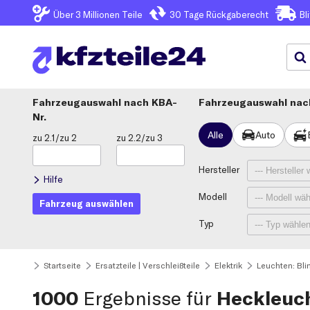
Über 3
Millionen Teile
30 Tage
Rückgaberecht
Bl
Fahrzeugauswahl
KBA-
Fahrzeugauswahl nach
Nr.
Alle
Auto
zu 2.1/zu 2
zu 2.2/zu 3
Hersteller
Hilfe
Modell
Fahrzeug auswählen
Typ
Startseite
Ersatzteile | Verschleißteile
Elektrik
Leuchten: Bli
1000
Ergebnisse für
Heckleuch