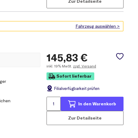
Zur Detailseite
145,83
€
inkl.
19% MwSt.
zzgl. Versand
Sofort lieferbar
ger
Filial
verfügbarkeit prüfen
eichen
In den Warenkorb
Zur Detailseite