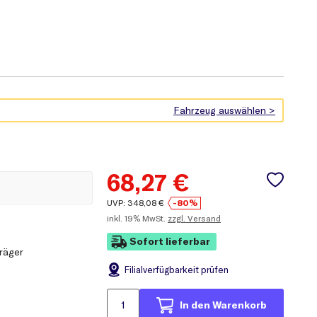
68,27
€
UVP:
348,08
€
-80%
inkl.
19% MwSt.
zzgl. Versand
Sofort lieferbar
räger
Filial
verfügbarkeit prüfen
In den Warenkorb