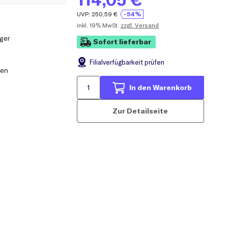
UVP:
250,59
€
-54%
inkl.
19% MwSt.
zzgl. Versand
ger
Sofort lieferbar
Filial
verfügbarkeit prüfen
pen
In den Warenkorb
Zur Detailseite