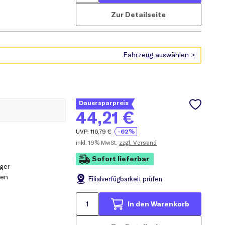
Zur Detailseite
Dauersparpreis
44,21
€
UVP:
116,79
€
-62%
inkl.
19% MwSt.
zzgl. Versand
Sofort lieferbar
ger
pen
Filial
verfügbarkeit prüfen
In den Warenkorb