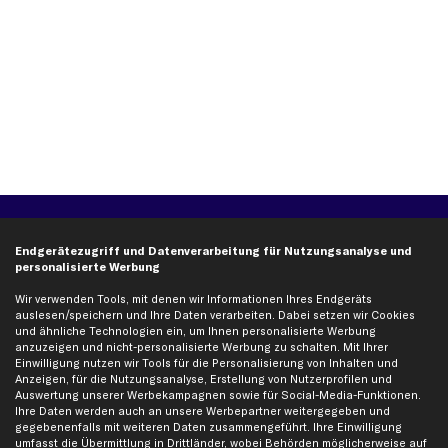
Über kfzteile24
Kundenservice
Endgerätezugriff und Datenverarbeitung für Nutzungsanalyse und
Über uns
Zahlung
personalisierte Werbung
business
plus
Versandinfo
Wir verwenden Tools, mit denen wir Informationen Ihres Endgeräts
Corporate Webseite
Retoure & Gewährleistung
auslesen/speichern und Ihre Daten verarbeiten. Dabei setzen wir Cookies
und ähnliche Technologien ein, um Ihnen personalisierte Werbung
Partnerprogramm
Austauschartikel
anzuzeigen und nicht-personalisierte Werbung zu schalten. Mit Ihrer
Einwilligung nutzen wir Tools für die Personalisierung von Inhalten und
Werkstätten/Filialen
Häufige Fragen
Anzeigen, für die Nutzungsanalyse, Erstellung von Nutzerprofilen und
Karriere
Automagazin
Auswertung unserer Werbekampagnen sowie für Social-Media-Funktionen.
Ihre Daten werden auch an unsere Werbepartner weitergegeben und
Bewertungen
Unsere Marken
gegebenenfalls mit weiteren Daten zusammengeführt. Ihre Einwilligung
Unsere App
Beliebte Autos
umfasst die Übermittlung in Drittländer, wobei Behörden möglicherweise auf