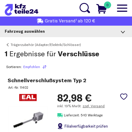
0
1
Gratis
Versand
ab 120 €
Fahrzeug auswählen
Trägerzubehör (Adapter/Elektrik/Schlösser)
1
Ergebnisse für
Verschlüsse
Sortieren:
Empfohlen
Sortieren
Schnellverschlußsystem Typ 2
Art.-Nr.
11402
82,98
€
inkl.
19% MwSt.
zzgl. Versand
Lieferzeit: 5-10 Werktage
Filial
verfügbarkeit prüfen