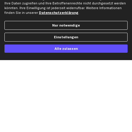
Ihre Daten zugreifen und Ihre Betroffenenrechte nicht durchgesetzt werden
Gutscheine
könnten. Ihre Einwilligung ist jederzeit widerrufbar. Weitere Informationen
finden Sie in unserer
Datenschutzerklärung
.
Hilfe & Support
Top Produkte
Nur notwendige
Kontakt
Auspuff
Einstellungen
Datenschutz
Bremsbeläge
AGB
Bremssattel
Alle zulassen
Impressum
Bremsscheiben
Whistleblowersystem
Lichtmaschine
Dateneinstellungen
Luftfilter
Widerrufsbelehrung
Ölfilter
Querlenker
Stoßdämpfer
Scheibenwischer
Top Automarken
Audi Ersatzteile
BMW Ersatzteile