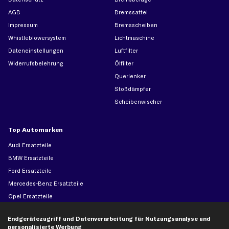
AGB
Bremssattel
Impressum
Bremsscheiben
Whistleblowersystem
Lichtmaschine
Dateneinstellungen
Luftfilter
Widerrufsbelehrung
Ölfilter
Querlenker
Stoßdämpfer
Scheibenwischer
Top Automarken
Audi Ersatzteile
BMW Ersatzteile
Ford Ersatzteile
Mercedes-Benz Ersatzteile
Opel Ersatzteile
Peugeot Ersatzteile
Endgerätezugriff und Datenverarbeitung für Nutzungsanalyse und
Renault Ersatzteile
personalisierte Werbung