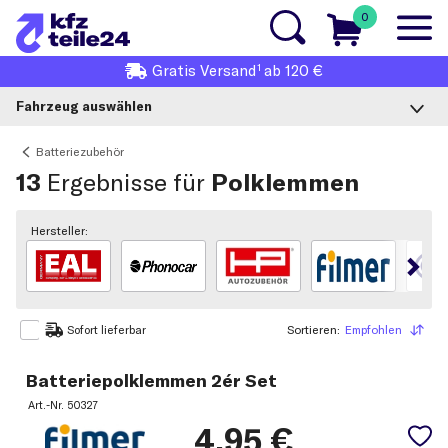
0
1
Gratis
Versand
ab 120 €
Fahrzeug auswählen
Batteriezubehör
13
Ergebnisse für
Polklemmen
Hersteller:
Sortieren:
Empfohlen
Sortieren
Sofort lieferbar
Batteriepolklemmen 2ér Set
Art.-Nr.
50327
4,95
€