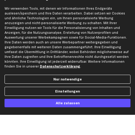
Seat Ersatzteile
Wir verwenden Tools, mit denen wir Informationen Ihres Endgeräts
Skoda Ersatzteile
auslesen/speichern und Ihre Daten verarbeiten. Dabei setzen wir Cookies
und ähnliche Technologien ein, um Ihnen personalisierte Werbung
VW Ersatzteile
anzuzeigen und nicht-personalisierte Werbung zu schalten. Mit Ihrer
Einwilligung nutzen wir Tools für die Personalisierung von Inhalten und
Anzeigen, für die Nutzungsanalyse, Erstellung von Nutzerprofilen und
Social Media
Auswertung unserer Werbekampagnen sowie für Social-Media-Funktionen.
Ihre Daten werden auch an unsere Werbepartner weitergegeben und
gegebenenfalls mit weiteren Daten zusammengeführt. Ihre Einwilligung
umfasst die Übermittlung in Drittländer, wobei Behörden möglicherweise auf
Ihre Daten zugreifen und Ihre Betroffenenrechte nicht durchgesetzt werden
Jetzt APP Downloaden
könnten. Ihre Einwilligung ist jederzeit widerrufbar. Weitere Informationen
finden Sie in unserer
Datenschutzerklärung
.
Nur notwendige
kfzteile24 Newsletter
Einstellungen
Alle Angebote, Rabatte & Specials.
Alle zulassen
Ich möchte über aktuelle Vorteile und Angebote im Shop informiert werden und
willige in die
Datenschutzerklärung
ein. Eine Abmeldung ist jederzeit möglich.