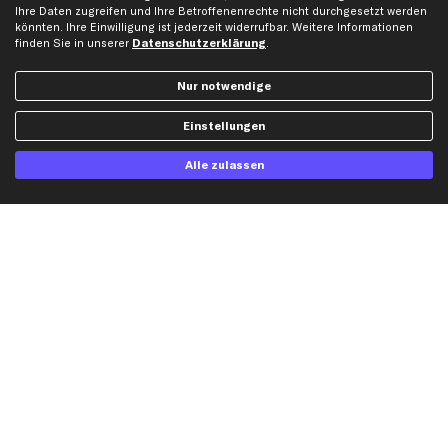
Ihre Daten zugreifen und Ihre Betroffenenrechte nicht durchgesetzt werden
Gutscheine
könnten. Ihre Einwilligung ist jederzeit widerrufbar. Weitere Informationen
finden Sie in unserer
Datenschutzerklärung
.
Hilfe & Support
Top Produkte
Nur notwendige
Kontakt
Auspuff
Einstellungen
Datenschutz
Bremsbeläge
AGB
Bremssattel
Alle zulassen
Impressum
Bremsscheiben
Whistleblowersystem
Lichtmaschine
Dateneinstellungen
Luftfilter
Widerrufsbelehrung
Ölfilter
Querlenker
Stoßdämpfer
Scheibenwischer
Top Automarken
Audi Ersatzteile
BMW Ersatzteile