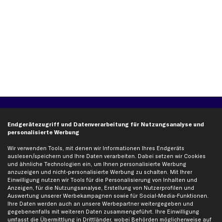
Über kfzteile24
Kundenservice
Endgerätezugriff und Datenverarbeitung für Nutzungsanalyse und
Über uns
Zahlung
personalisierte Werbung
business
plus
Versandinfo
Wir verwenden Tools, mit denen wir Informationen Ihres Endgeräts
Corporate Webseite
Retoure & Gewährleistung
auslesen/speichern und Ihre Daten verarbeiten. Dabei setzen wir Cookies
und ähnliche Technologien ein, um Ihnen personalisierte Werbung
Partnerprogramm
Austauschartikel
anzuzeigen und nicht-personalisierte Werbung zu schalten. Mit Ihrer
Einwilligung nutzen wir Tools für die Personalisierung von Inhalten und
Werkstätten/Filialen
Häufige Fragen
Anzeigen, für die Nutzungsanalyse, Erstellung von Nutzerprofilen und
Karriere
Automagazin
Auswertung unserer Werbekampagnen sowie für Social-Media-Funktionen.
Ihre Daten werden auch an unsere Werbepartner weitergegeben und
Bewertungen
Unsere Marken
gegebenenfalls mit weiteren Daten zusammengeführt. Ihre Einwilligung
Unsere App
Beliebte Autos
umfasst die Übermittlung in Drittländer, wobei Behörden möglicherweise auf